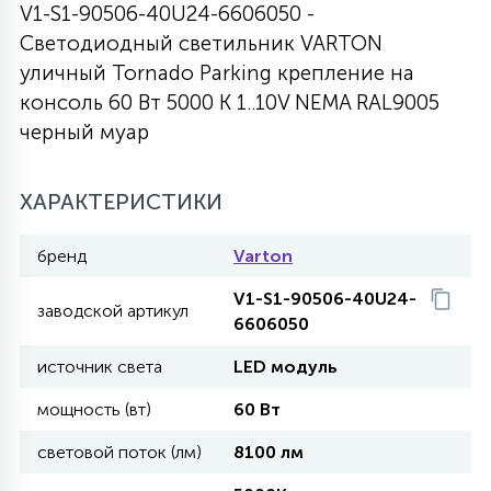
V1-S1-90506-40U24-6606050 -
27
135
Светодиодный светильник VARTON
13
ДЕРЕВЯННЫЕ
ЦИЛИНДРИЧЕСКИЕ
3D МОТИВЫ
СЕГМЕНТ
уличный Tornado Parking крепление на
консоль 60 Вт 5000 K 1..10V NEMA RAL9005
117
568
10
черный муар
144
ВОЛНИСТЫЕ
ТАБЛЕТКИ
ГИРЛЯНДЫ
АКСЕССУАРЫ К LED ПАНЕЛЯМ
ХАРАКТЕРИСТИКИ
669
79
БРА И ЛЮСТРЫ
ШАРЫ
бренд
Varton
2
V1-S1-90506-40U24-
САЛЮТЫ
заводской артикул
6606050
источник света
LED модуль
17
ДЕРЕВЬЯ
мощность (вт)
60 Вт
световой поток (лм)
8100 лм
60
3D ФИГУРЫ ИЗ АКРИЛА