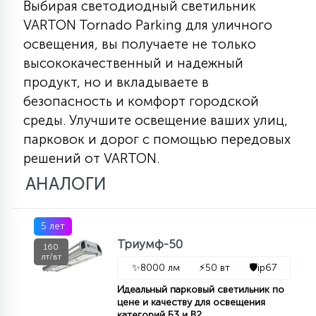
Выбирая светодиодный светильник
VARTON Tornado Parking для уличного
освещения, вы получаете не только
высококачественный и надежный
продукт, но и вкладываете в
безопасность и комфорт городской
среды. Улучшите освещение ваших улиц,
парковок и дорог с помощью передовых
решений от VARTON.
АНАЛОГИ
5 лет
Триумф-50
160
лт/вт
✨
8000 лм
⚡
50 вт
🛡️
ip67
Идеальный парковый светильник по
цене и качеству для освещения
категорий Б3 и В2