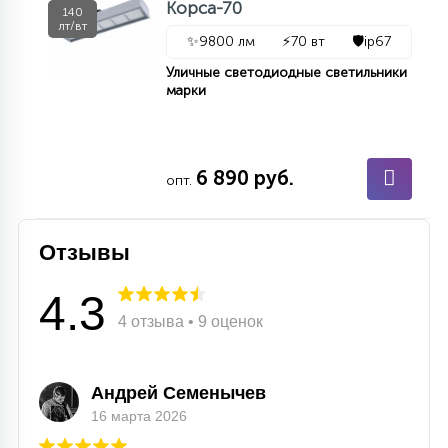
Корса-70
140
лт/вт
✨
9800 лм
⚡
70 вт
🛡️
ip67
Уличные светодиодные светильники
марки
6 890 руб.
опт.
Отзывы
4.3
4 отзыва • 9 оценок
Андрей Семенычев
16 марта 2026