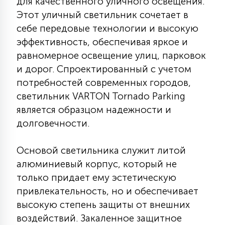
для качественного уличного освещения.
КРЕСЛА
Этот уличный светильник сочетает в
себе передовые технологии и высокую
6
эффективность, обеспечивая яркое и
МЕДИЦИНСКИЕ АППАРАТЫ
равномерное освещение улиц, парковок
и дорог. Спроектированный с учетом
3
потребностей современных городов,
ОПЕРАЦИОННЫЕ СТОЛЫ
светильник VARTON Tornado Parking
является образцом надежности и
17
ДИНАМИЧЕСКИЙ СВЕТ
долговечности.
Основой светильника служит литой
98
СЦЕНИЧЕСКОЕ И СТУДИЙНОЕ
алюминиевый корпус, который не
только придает ему эстетическую
привлекательность, но и обеспечивает
6
ЛАЗЕРНЫЕ СИСТЕМЫ
высокую степень защиты от внешних
воздействий. Закаленное защитное