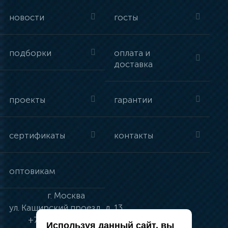
новости
госты
подборки
оплата и
доставка
проекты
гарантии
сертификаты
контакты
оптовикам
г.
Москва
ул.
Каширский проезд, д. 13
+7 (495) 134-41-83
Используя данный сайт, вы