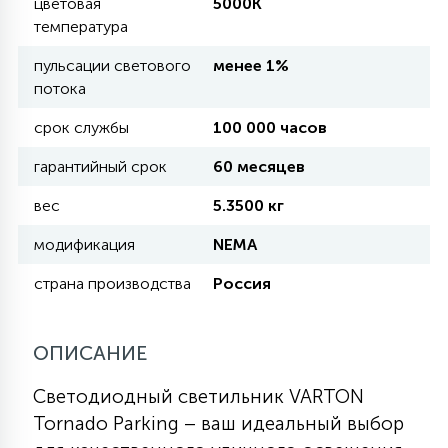
цветовая
5000K
температура
11
УЛИЧНЫЕ ЕЛИ
пульсации светового
менее 1%
потока
срок службы
100 000 часов
4
ИНТЕРЬЕРНЫЕ ЕЛИ
гарантийный срок
60 месяцев
12
вес
5.3500 кг
КОМПЛЕКТЫ ДЛЯ ЕЛЕЙ
модификация
NEMA
4
страна производства
Россия
ВИДЕО ЗАНАВЕСЫ
ОПИСАНИЕ
524
ПРАЗДНИЧНЫЕ ФИГУРЫ-
ФОНАРИКИ
Светодиодный светильник VARTON
Tornado Parking – ваш идеальный выбор
4
КОСМЕТОЛОГИЧЕСКИЕ