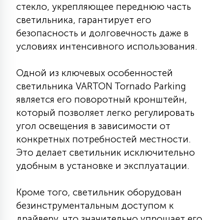
7
стекло, укрепляющее переднюю часть
УПРАВЛЕНИЕ СВЕТОМ
светильника, гарантирует его
безопасность и долговечность даже в
34
условиях интенсивного использования.
КОМПЛЕКТУЮЩИЕ
Одной из ключевых особенностей
4
светильника VARTON Tornado Parking
СТЕКЛЯННЫЕ
является его поворотный кронштейн,
который позволяет легко регулировать
37
ПОДВЕСНЫЕ
угол освещения в зависимости от
конкретных потребностей местности.
Это делает светильник исключительно
12
НАПОЛЬНЫЕ
удобным в установке и эксплуатации.
Кроме того, светильник оборудован
36
НАСТЕННЫЕ
безинструментальным доступом к
драйверу, что значительно упрощает его