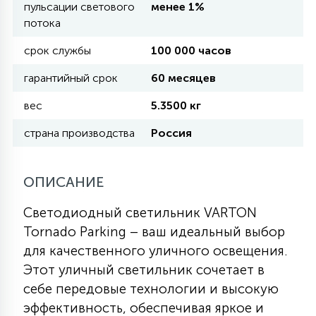
пульсации светового
менее 1%
потока
11
УЛИЧНЫЕ ЕЛИ
срок службы
100 000 часов
гарантийный срок
60 месяцев
4
ИНТЕРЬЕРНЫЕ ЕЛИ
вес
5.3500 кг
страна производства
Россия
12
КОМПЛЕКТЫ ДЛЯ ЕЛЕЙ
ОПИСАНИЕ
4
ВИДЕО ЗАНАВЕСЫ
Светодиодный светильник VARTON
Tornado Parking – ваш идеальный выбор
для качественного уличного освещения.
524
ПРАЗДНИЧНЫЕ ФИГУРЫ-
Этот уличный светильник сочетает в
ФОНАРИКИ
себе передовые технологии и высокую
эффективность, обеспечивая яркое и
4
КОСМЕТОЛОГИЧЕСКИЕ