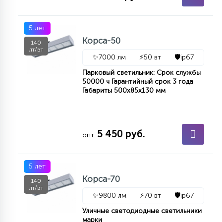
5 лет
Корса-50
140
лт/вт
✨
7000 лм
⚡
50 вт
🛡️
ip67
Парковый светильник: Срок службы
50000 ч Гарантийный срок 3 года
Габариты 500х85х130 мм
5 450 руб.
опт.
5 лет
Корса-70
140
лт/вт
✨
9800 лм
⚡
70 вт
🛡️
ip67
Уличные светодиодные светильники
марки