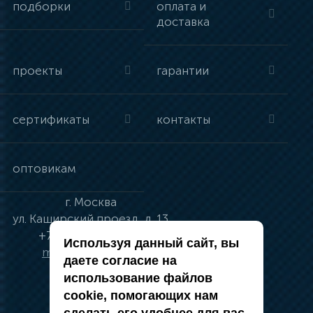
подборки
оплата и
доставка
проекты
гарантии
сертификаты
контакты
оптовикам
г.
Москва
ул.
Каширский проезд, д. 13
+7 (495) 134-41-83
Используя данный сайт, вы
moskva@vincci.ru
даете согласие на
использование файлов
cookie, помогающих нам