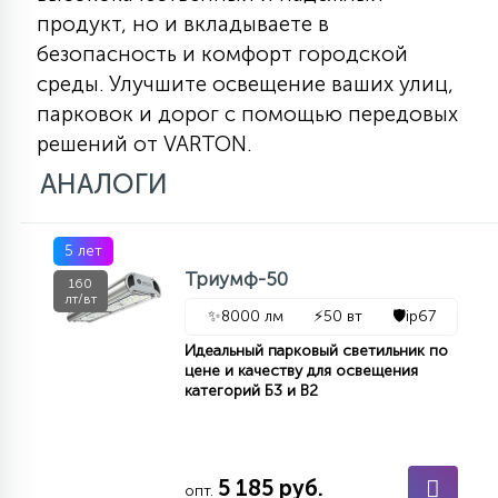
продукт, но и вкладываете в
безопасность и комфорт городской
среды. Улучшите освещение ваших улиц,
парковок и дорог с помощью передовых
решений от VARTON.
АНАЛОГИ
5 лет
Триумф-50
160
лт/вт
✨
8000 лм
⚡
50 вт
🛡️
ip67
Идеальный парковый светильник по
цене и качеству для освещения
категорий Б3 и В2
5 185 руб.
опт.