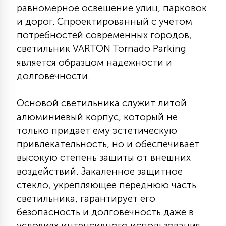
равномерное освещение улиц, парковок
КРЕСЛА
и дорог. Спроектированный с учетом
потребностей современных городов,
6
МЕДИЦИНСКИЕ АППАРАТЫ
светильник VARTON Tornado Parking
является образцом надежности и
долговечности.
3
ОПЕРАЦИОННЫЕ СТОЛЫ
Основой светильника служит литой
17
алюминиевый корпус, который не
ДИНАМИЧЕСКИЙ СВЕТ
только придает ему эстетическую
привлекательность, но и обеспечивает
98
высокую степень защиты от внешних
СЦЕНИЧЕСКОЕ И СТУДИЙНОЕ
воздействий. Закаленное защитное
стекло, укрепляющее переднюю часть
6
светильника, гарантирует его
ЛАЗЕРНЫЕ СИСТЕМЫ
безопасность и долговечность даже в
условиях интенсивного использования.