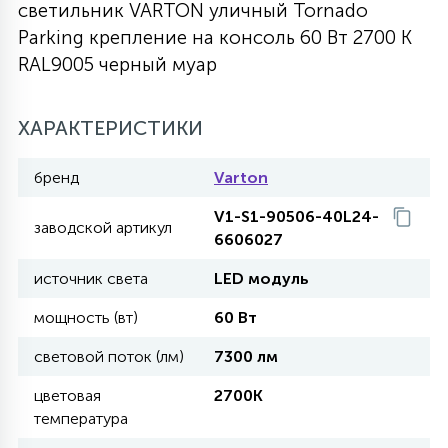
светильник VARTON уличный Tornado
27
Parking крепление на консоль 60 Вт 2700 K
135
13
ДЕРЕВЯННЫЕ
ЦИЛИНДРИЧЕСКИЕ
3D МОТИВЫ
СЕГМЕНТ
RAL9005 черный муар
117
568
10
144
ВОЛНИСТЫЕ
ХАРАКТЕРИСТИКИ
ТАБЛЕТКИ
ГИРЛЯНДЫ
АКСЕССУАРЫ К LED ПАНЕЛЯМ
бренд
Varton
669
79
БРА И ЛЮСТРЫ
ШАРЫ
V1-S1-90506-40L24-
заводской артикул
6606027
2
источник света
LED модуль
САЛЮТЫ
мощность (вт)
60 Вт
17
световой поток (лм)
7300 лм
ДЕРЕВЬЯ
цветовая
2700K
температура
60
3D ФИГУРЫ ИЗ АКРИЛА