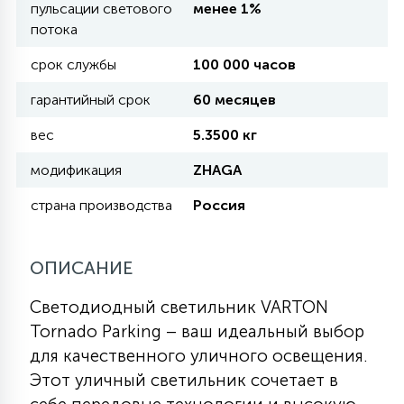
пульсации светового
менее 1%
потока
11
УЛИЧНЫЕ ЕЛИ
срок службы
100 000 часов
гарантийный срок
60 месяцев
4
ИНТЕРЬЕРНЫЕ ЕЛИ
вес
5.3500 кг
модификация
ZHAGA
12
КОМПЛЕКТЫ ДЛЯ ЕЛЕЙ
страна производства
Россия
4
ОПИСАНИЕ
ВИДЕО ЗАНАВЕСЫ
Светодиодный светильник VARTON
524
ПРАЗДНИЧНЫЕ ФИГУРЫ-
Tornado Parking – ваш идеальный выбор
ФОНАРИКИ
для качественного уличного освещения.
Этот уличный светильник сочетает в
4
КОСМЕТОЛОГИЧЕСКИЕ