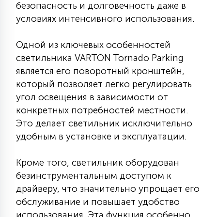
безопасность и долговечность даже в
7
УПРАВЛЕНИЕ СВЕТОМ
условиях интенсивного использования.
34
Одной из ключевых особенностей
КОМПЛЕКТУЮЩИЕ
светильника VARTON Tornado Parking
является его поворотный кронштейн,
4
который позволяет легко регулировать
СТЕКЛЯННЫЕ
угол освещения в зависимости от
конкретных потребностей местности.
37
Это делает светильник исключительно
ПОДВЕСНЫЕ
удобным в установке и эксплуатации.
12
НАПОЛЬНЫЕ
Кроме того, светильник оборудован
безинструментальным доступом к
драйверу, что значительно упрощает его
36
НАСТЕННЫЕ
обслуживание и повышает удобство
использования. Эта функция особенно