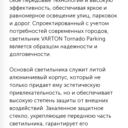
себе передовые технологии и высокую
КРЕСЛА
эффективность, обеспечивая яркое и
равномерное освещение улиц, парковок
6
и дорог. Спроектированный с учетом
МЕДИЦИНСКИЕ АППАРАТЫ
потребностей современных городов,
светильник VARTON Tornado Parking
3
является образцом надежности и
ОПЕРАЦИОННЫЕ СТОЛЫ
долговечности.
17
ДИНАМИЧЕСКИЙ СВЕТ
Основой светильника служит литой
алюминиевый корпус, который не
только придает ему эстетическую
98
СЦЕНИЧЕСКОЕ И СТУДИЙНОЕ
привлекательность, но и обеспечивает
высокую степень защиты от внешних
воздействий. Закаленное защитное
6
ЛАЗЕРНЫЕ СИСТЕМЫ
стекло, укрепляющее переднюю часть
светильника, гарантирует его