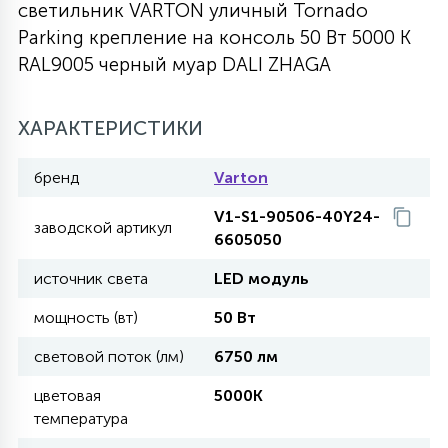
светильник VARTON уличный Tornado
27
Parking крепление на консоль 50 Вт 5000 K
135
13
ДЕРЕВЯННЫЕ
ЦИЛИНДРИЧЕСКИЕ
3D МОТИВЫ
СЕГМЕНТ
RAL9005 черный муар DALI ZHAGA
117
568
10
144
ВОЛНИСТЫЕ
ХАРАКТЕРИСТИКИ
ТАБЛЕТКИ
ГИРЛЯНДЫ
АКСЕССУАРЫ К LED ПАНЕЛЯМ
бренд
Varton
669
79
БРА И ЛЮСТРЫ
ШАРЫ
V1-S1-90506-40Y24-
заводской артикул
6605050
2
источник света
LED модуль
САЛЮТЫ
мощность (вт)
50 Вт
17
световой поток (лм)
6750 лм
ДЕРЕВЬЯ
цветовая
5000K
температура
60
3D ФИГУРЫ ИЗ АКРИЛА