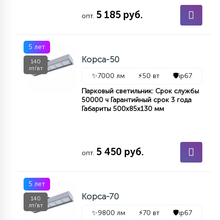
5 185 руб.
опт.
5 лет
Корса-50
140
лт/вт
✨
7000 лм
⚡
50 вт
🛡️
ip67
Парковый светильник: Срок службы
50000 ч Гарантийный срок 3 года
Габариты 500х85х130 мм
5 450 руб.
опт.
5 лет
Корса-70
140
лт/вт
✨
9800 лм
⚡
70 вт
🛡️
ip67