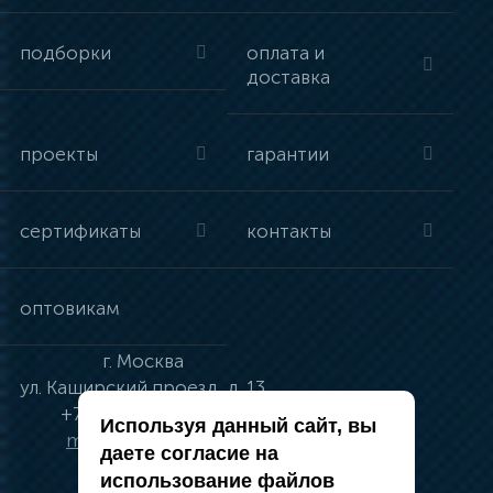
подборки
оплата и
доставка
проекты
гарантии
сертификаты
контакты
оптовикам
г.
Москва
ул.
Каширский проезд, д. 13
+7 (495) 134-41-83
Используя данный сайт, вы
moskva@vincci.ru
даете согласие на
использование файлов