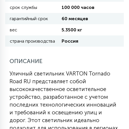
срок службы
100 000 часов
11
УЛИЧНЫЕ ЕЛИ
гарантийный срок
60 месяцев
вес
5.3500 кг
4
ИНТЕРЬЕРНЫЕ ЕЛИ
страна производства
Россия
12
ОПИСАНИЕ
КОМПЛЕКТЫ ДЛЯ ЕЛЕЙ
Уличный светильник VARTON Tornado
Road RU представляет собой
4
ВИДЕО ЗАНАВЕСЫ
высококачественное осветительное
устройство, разработанное с учетом
524
ПРАЗДНИЧНЫЕ ФИГУРЫ-
последних технологических инноваций
ФОНАРИКИ
и требований к освещению улиц и
дорог. Этот светильник идеально
4
КОСМЕТОЛОГИЧЕСКИЕ
подходит для использования в регионах