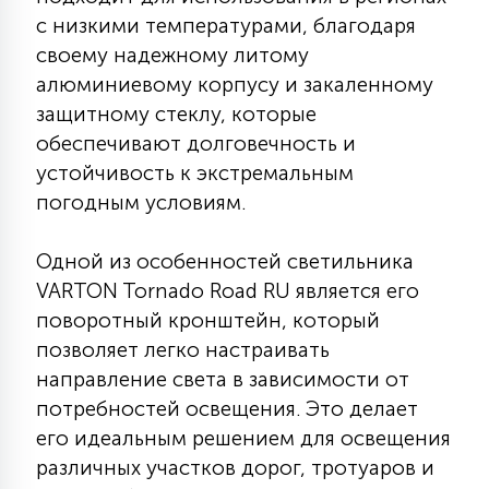
КРЕСЛА
с низкими температурами, благодаря
своему надежному литому
6
алюминиевому корпусу и закаленному
МЕДИЦИНСКИЕ АППАРАТЫ
защитному стеклу, которые
обеспечивают долговечность и
3
устойчивость к экстремальным
ОПЕРАЦИОННЫЕ СТОЛЫ
погодным условиям.
17
Одной из особенностей светильника
ДИНАМИЧЕСКИЙ СВЕТ
VARTON Tornado Road RU является его
поворотный кронштейн, который
98
СЦЕНИЧЕСКОЕ И СТУДИЙНОЕ
позволяет легко настраивать
направление света в зависимости от
потребностей освещения. Это делает
6
ЛАЗЕРНЫЕ СИСТЕМЫ
его идеальным решением для освещения
различных участков дорог, тротуаров и