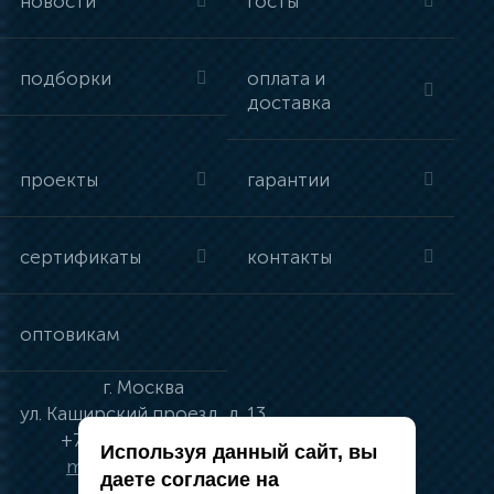
новости
госты
подборки
оплата и
доставка
проекты
гарантии
сертификаты
контакты
оптовикам
г.
Москва
ул.
Каширский проезд, д. 13
+7 (495) 134-41-83
Используя данный сайт, вы
moskva@vincci.ru
даете согласие на