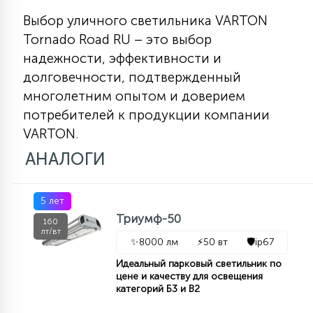
Выбор уличного светильника VARTON
Tornado Road RU – это выбор
надежности, эффективности и
долговечности, подтвержденный
многолетним опытом и доверием
потребителей к продукции компании
VARTON.
АНАЛОГИ
5 лет
Триумф-50
160
лт/вт
✨
8000 лм
⚡
50 вт
🛡️
ip67
Идеальный парковый светильник по
цене и качеству для освещения
категорий Б3 и В2