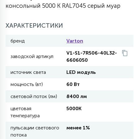
консольный 5000 K RAL7045 серый муар
27
135
13
ДЕРЕВЯННЫЕ
ЦИЛИНДРИЧЕСКИЕ
3D МОТИВЫ
СЕГМЕНТ
ХАРАКТЕРИСТИКИ
117
568
10
144
ВОЛНИСТЫЕ
ТАБЛЕТКИ
ГИРЛЯНДЫ
бренд
Varton
АКСЕССУАРЫ К LED ПАНЕЛЯМ
V1-S1-7R506-40L32-
заводской артикул
669
79
6606050
БРА И ЛЮСТРЫ
ШАРЫ
источник света
LED модуль
2
мощность (вт)
60 Вт
САЛЮТЫ
световой поток (лм)
8400 лм
17
цветовая
5000K
ДЕРЕВЬЯ
температура
пульсации светового
менее 1%
60
потока
3D ФИГУРЫ ИЗ АКРИЛА