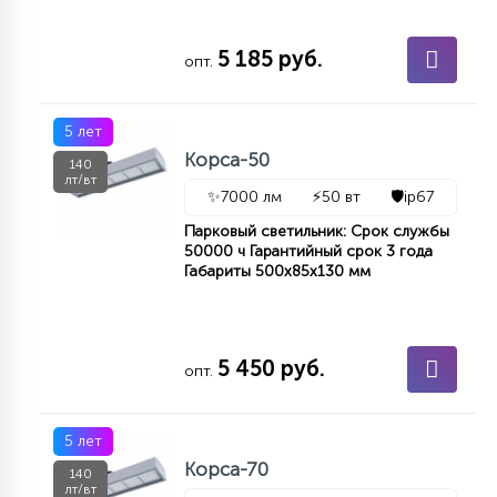
5 185 руб.
опт.
5 лет
Корса-50
140
лт/вт
✨
7000 лм
⚡
50 вт
🛡️
ip67
Парковый светильник: Срок службы
50000 ч Гарантийный срок 3 года
Габариты 500х85х130 мм
5 450 руб.
опт.
5 лет
Корса-70
140
лт/вт