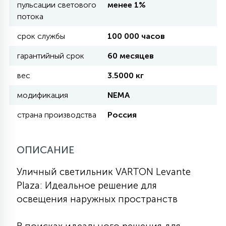
пульсации светового
менее 1%
потока
11
УЛИЧНЫЕ ЕЛИ
срок службы
100 000 часов
гарантийный срок
60 месяцев
4
ИНТЕРЬЕРНЫЕ ЕЛИ
вес
3.5000 кг
модификация
NEMA
12
КОМПЛЕКТЫ ДЛЯ ЕЛЕЙ
страна производства
Россия
4
ОПИСАНИЕ
ВИДЕО ЗАНАВЕСЫ
Уличный светильник VARTON Levante
524
ПРАЗДНИЧНЫЕ ФИГУРЫ-
Plaza: Идеальное решение для
ФОНАРИКИ
освещения наружных пространств
4
КОСМЕТОЛОГИЧЕСКИЕ