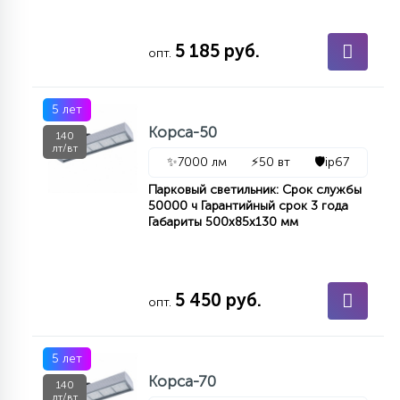
5 185 руб.
опт.
5 лет
Корса-50
140
лт/вт
✨
7000 лм
⚡
50 вт
🛡️
ip67
Парковый светильник: Срок службы
50000 ч Гарантийный срок 3 года
Габариты 500х85х130 мм
5 450 руб.
опт.
5 лет
Корса-70
140
лт/вт