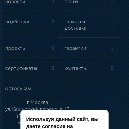
новости
госты
подборки
оплата и
доставка
проекты
гарантии
сертификаты
контакты
оптовикам
г.
Москва
ул.
Каширский проезд, д. 13
+7 (495) 134-41-83
Используя данный сайт, вы
moskva@vincci.ru
даете согласие на