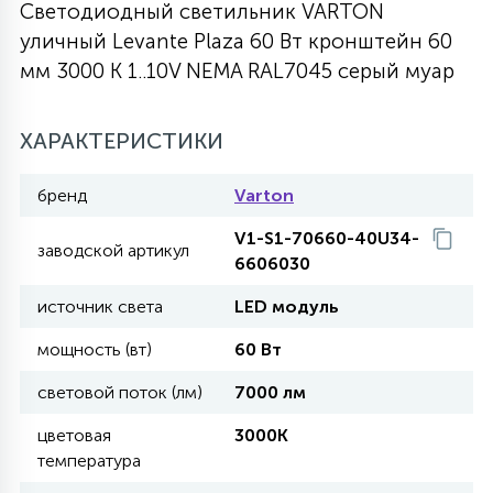
Светодиодный светильник VARTON
27
уличный Levante Plaza 60 Вт кронштейн 60
135
13
ДЕРЕВЯННЫЕ
ЦИЛИНДРИЧЕСКИЕ
3D МОТИВЫ
СЕГМЕНТ
мм 3000 K 1..10V NEMA RAL7045 серый муар
117
568
10
144
ВОЛНИСТЫЕ
ХАРАКТЕРИСТИКИ
ТАБЛЕТКИ
ГИРЛЯНДЫ
АКСЕССУАРЫ К LED ПАНЕЛЯМ
бренд
Varton
669
79
БРА И ЛЮСТРЫ
ШАРЫ
V1-S1-70660-40U34-
заводской артикул
6606030
2
источник света
LED модуль
САЛЮТЫ
мощность (вт)
60 Вт
17
световой поток (лм)
7000 лм
ДЕРЕВЬЯ
цветовая
3000K
температура
60
3D ФИГУРЫ ИЗ АКРИЛА