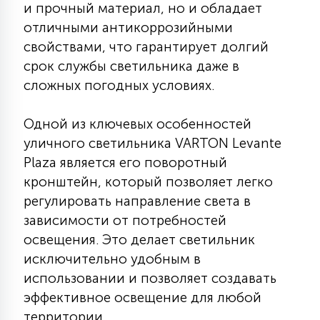
и прочный материал, но и обладает
7
УПРАВЛЕНИЕ СВЕТОМ
отличными антикоррозийными
свойствами, что гарантирует долгий
34
срок службы светильника даже в
КОМПЛЕКТУЮЩИЕ
сложных погодных условиях.
4
Одной из ключевых особенностей
СТЕКЛЯННЫЕ
уличного светильника VARTON Levante
Plaza является его поворотный
37
кронштейн, который позволяет легко
ПОДВЕСНЫЕ
регулировать направление света в
зависимости от потребностей
12
НАПОЛЬНЫЕ
освещения. Это делает светильник
исключительно удобным в
использовании и позволяет создавать
36
НАСТЕННЫЕ
эффективное освещение для любой
территории.