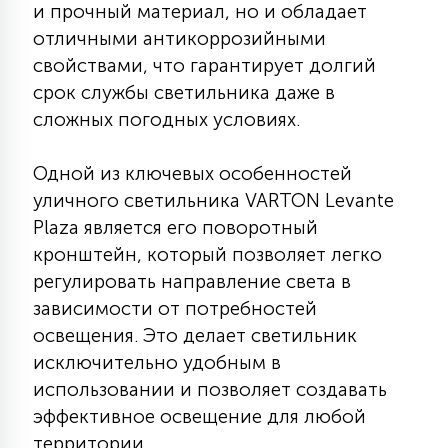
и прочный материал, но и обладает
7
УПРАВЛЕНИЕ СВЕТОМ
отличными антикоррозийными
свойствами, что гарантирует долгий
34
срок службы светильника даже в
КОМПЛЕКТУЮЩИЕ
сложных погодных условиях.
4
Одной из ключевых особенностей
СТЕКЛЯННЫЕ
уличного светильника VARTON Levante
Plaza является его поворотный
37
кронштейн, который позволяет легко
ПОДВЕСНЫЕ
регулировать направление света в
зависимости от потребностей
12
НАПОЛЬНЫЕ
освещения. Это делает светильник
исключительно удобным в
использовании и позволяет создавать
36
НАСТЕННЫЕ
эффективное освещение для любой
территории.