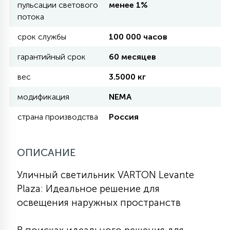
пульсации светового
менее 1%
потока
11
УЛИЧНЫЕ ЕЛИ
срок службы
100 000 часов
гарантийный срок
60 месяцев
4
ИНТЕРЬЕРНЫЕ ЕЛИ
вес
3.5000 кг
модификация
NEMA
12
КОМПЛЕКТЫ ДЛЯ ЕЛЕЙ
страна производства
Россия
4
ОПИСАНИЕ
ВИДЕО ЗАНАВЕСЫ
Уличный светильник VARTON Levante
524
ПРАЗДНИЧНЫЕ ФИГУРЫ-
Plaza: Идеальное решение для
ФОНАРИКИ
освещения наружных пространств
4
КОСМЕТОЛОГИЧЕСКИЕ