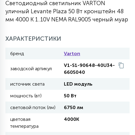
Светодиодный светильник VARTON
27
уличный Levante Plaza 50 Вт кронштейн 48
135
13
ДЕРЕВЯННЫЕ
ЦИЛИНДРИЧЕСКИЕ
3D МОТИВЫ
СЕГМЕНТ
мм 4000 K 1..10V NEMA RAL9005 черный муар
117
568
10
144
ВОЛНИСТЫЕ
ХАРАКТЕРИСТИКИ
ТАБЛЕТКИ
ГИРЛЯНДЫ
АКСЕССУАРЫ К LED ПАНЕЛЯМ
бренд
Varton
669
79
БРА И ЛЮСТРЫ
ШАРЫ
V1-S1-90648-40U34-
заводской артикул
6605040
2
источник света
LED модуль
САЛЮТЫ
мощность (вт)
50 Вт
17
световой поток (лм)
6750 лм
ДЕРЕВЬЯ
цветовая
4000K
температура
60
3D ФИГУРЫ ИЗ АКРИЛА