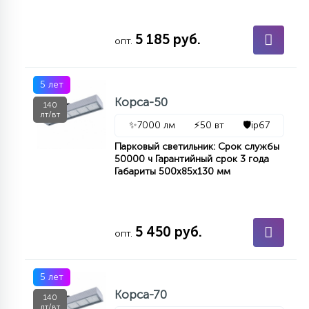
5 185 руб.
опт.
5 лет
Корса-50
140
лт/вт
✨
7000 лм
⚡
50 вт
🛡️
ip67
Парковый светильник: Срок службы
50000 ч Гарантийный срок 3 года
Габариты 500х85х130 мм
5 450 руб.
опт.
5 лет
Корса-70
140
лт/вт