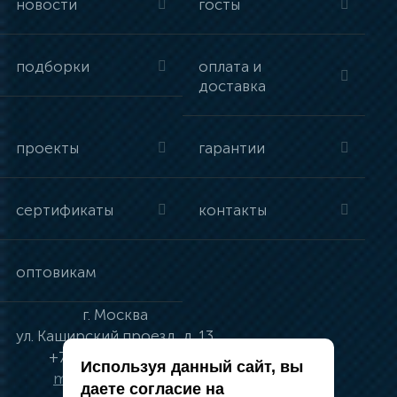
новости
госты
подборки
оплата и
доставка
проекты
гарантии
сертификаты
контакты
оптовикам
г.
Москва
ул.
Каширский проезд, д. 13
+7 (495) 134-41-83
Используя данный сайт, вы
moskva@vincci.ru
даете согласие на