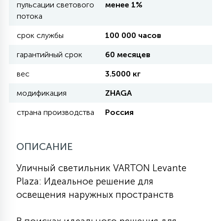
пульсации светового
менее 1%
потока
11
УЛИЧНЫЕ ЕЛИ
срок службы
100 000 часов
гарантийный срок
60 месяцев
4
ИНТЕРЬЕРНЫЕ ЕЛИ
вес
3.5000 кг
модификация
ZHAGA
12
КОМПЛЕКТЫ ДЛЯ ЕЛЕЙ
страна производства
Россия
4
ОПИСАНИЕ
ВИДЕО ЗАНАВЕСЫ
Уличный светильник VARTON Levante
524
ПРАЗДНИЧНЫЕ ФИГУРЫ-
Plaza: Идеальное решение для
ФОНАРИКИ
освещения наружных пространств
4
КОСМЕТОЛОГИЧЕСКИЕ