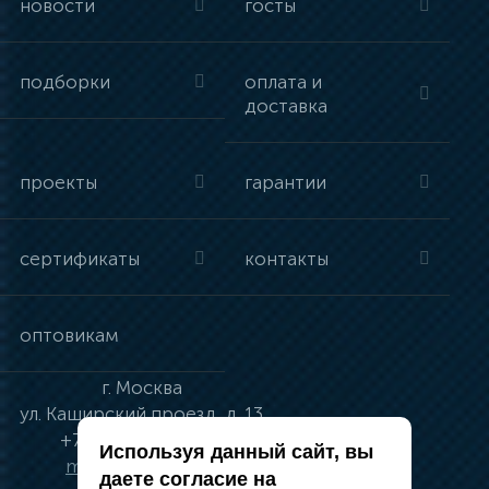
новости
госты
подборки
оплата и
доставка
проекты
гарантии
сертификаты
контакты
оптовикам
г.
Москва
ул.
Каширский проезд, д. 13
+7 (495) 134-41-83
Используя данный сайт, вы
moskva@vincci.ru
даете согласие на