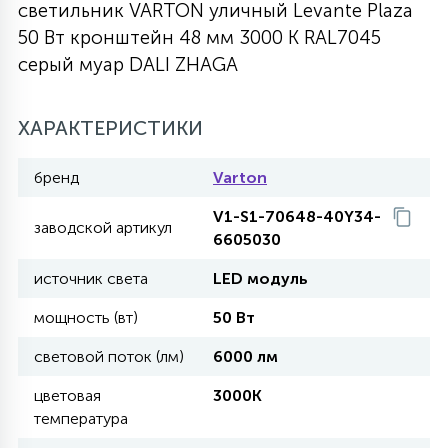
светильник VARTON уличный Levante Plaza
27
50 Вт кронштейн 48 мм 3000 K RAL7045
135
13
ДЕРЕВЯННЫЕ
ЦИЛИНДРИЧЕСКИЕ
3D МОТИВЫ
СЕГМЕНТ
серый муар DALI ZHAGA
117
568
10
144
ВОЛНИСТЫЕ
ХАРАКТЕРИСТИКИ
ТАБЛЕТКИ
ГИРЛЯНДЫ
АКСЕССУАРЫ К LED ПАНЕЛЯМ
бренд
Varton
669
79
БРА И ЛЮСТРЫ
ШАРЫ
V1-S1-70648-40Y34-
заводской артикул
6605030
2
источник света
LED модуль
САЛЮТЫ
мощность (вт)
50 Вт
17
световой поток (лм)
6000 лм
ДЕРЕВЬЯ
цветовая
3000K
температура
60
3D ФИГУРЫ ИЗ АКРИЛА