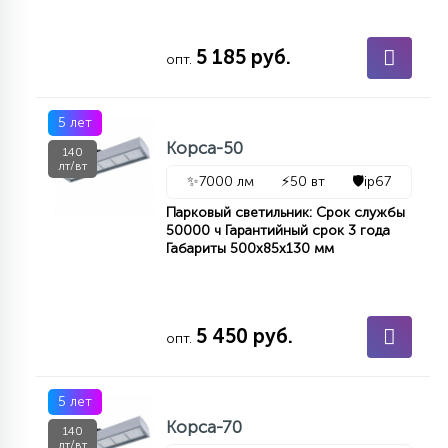
5 185 руб.
опт.
5 лет
Корса-50
140
лт/вт
✨
7000 лм
⚡
50 вт
🛡️
ip67
Парковый светильник: Срок службы
50000 ч Гарантийный срок 3 года
Габариты 500х85х130 мм
5 450 руб.
опт.
5 лет
Корса-70
140
лт/вт