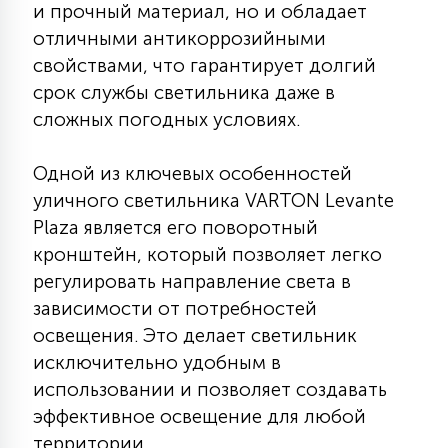
и прочный материал, но и обладает
7
УПРАВЛЕНИЕ СВЕТОМ
отличными антикоррозийными
свойствами, что гарантирует долгий
34
срок службы светильника даже в
КОМПЛЕКТУЮЩИЕ
сложных погодных условиях.
4
Одной из ключевых особенностей
СТЕКЛЯННЫЕ
уличного светильника VARTON Levante
Plaza является его поворотный
37
кронштейн, который позволяет легко
ПОДВЕСНЫЕ
регулировать направление света в
зависимости от потребностей
12
НАПОЛЬНЫЕ
освещения. Это делает светильник
исключительно удобным в
использовании и позволяет создавать
36
НАСТЕННЫЕ
эффективное освещение для любой
территории.