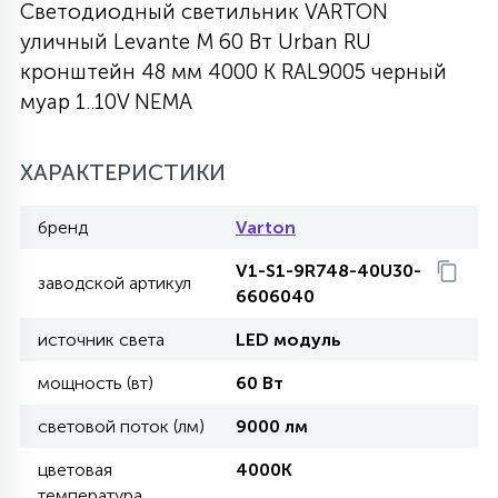
Светодиодный светильник VARTON
27
уличный Levante M 60 Вт Urban RU
135
13
ДЕРЕВЯННЫЕ
ЦИЛИНДРИЧЕСКИЕ
3D МОТИВЫ
СЕГМЕНТ
кронштейн 48 мм 4000 К RAL9005 черный
муар 1..10V NEMA
117
568
10
144
ВОЛНИСТЫЕ
ТАБЛЕТКИ
ГИРЛЯНДЫ
АКСЕССУАРЫ К LED ПАНЕЛЯМ
ХАРАКТЕРИСТИКИ
669
79
БРА И ЛЮСТРЫ
ШАРЫ
бренд
Varton
V1-S1-9R748-40U30-
заводской артикул
6606040
2
САЛЮТЫ
источник света
LED модуль
мощность (вт)
60 Вт
17
ДЕРЕВЬЯ
световой поток (лм)
9000 лм
60
цветовая
4000K
3D ФИГУРЫ ИЗ АКРИЛА
температура