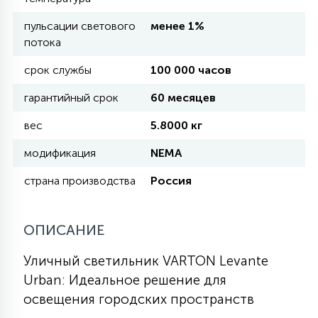
пульсации светового
менее 1%
11
потока
УЛИЧНЫЕ ЕЛИ
срок службы
100 000 часов
4
гарантийный срок
60 месяцев
ИНТЕРЬЕРНЫЕ ЕЛИ
вес
5.8000 кг
12
модификация
NEMA
КОМПЛЕКТЫ ДЛЯ ЕЛЕЙ
страна производства
Россия
4
ВИДЕО ЗАНАВЕСЫ
ОПИСАНИЕ
524
ПРАЗДНИЧНЫЕ ФИГУРЫ-
Уличный светильник VARTON Levante
ФОНАРИКИ
Urban: Идеальное решение для
освещения городских пространств
4
КОСМЕТОЛОГИЧЕСКИЕ