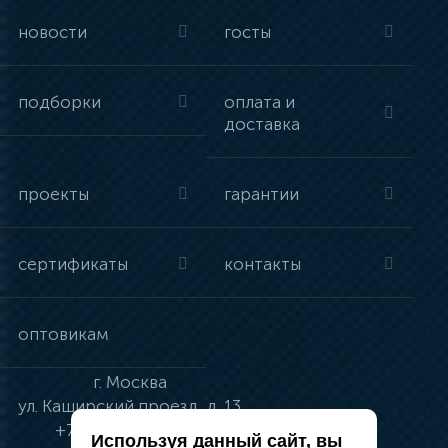
новости
госты
подборки
оплата и
доставка
проекты
гарантии
сертификаты
контакты
оптовикам
г.
Москва
ул.
Каширский проезд, д. 13
+7 (495) 134-41-83
Используя данный сайт, вы