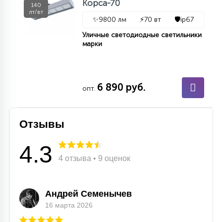
Корса-70
140
лт/вт
✨
9800 лм
⚡
70 вт
🛡️
ip67
Уличные светодиодные светильники
марки
6 890 руб.
опт.
Отзывы
4.3
4 отзыва • 9 оценок
Андрей Семенычев
16 марта 2026