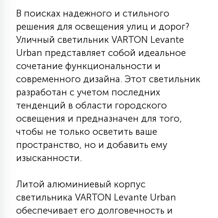
КРЕСЛА
В поисках надежного и стильного
решения для освещения улиц и дорог?
6
Уличный светильник VARTON Levante
МЕДИЦИНСКИЕ АППАРАТЫ
Urban представляет собой идеальное
сочетание функциональности и
3
современного дизайна. Этот светильник
ОПЕРАЦИОННЫЕ СТОЛЫ
разработан с учетом последних
тенденций в области городского
17
ДИНАМИЧЕСКИЙ СВЕТ
освещения и предназначен для того,
чтобы не только осветить ваше
пространство, но и добавить ему
98
СЦЕНИЧЕСКОЕ И СТУДИЙНОЕ
изысканности.
Литой алюминиевый корпус
6
ЛАЗЕРНЫЕ СИСТЕМЫ
светильника VARTON Levante Urban
обеспечивает его долговечность и