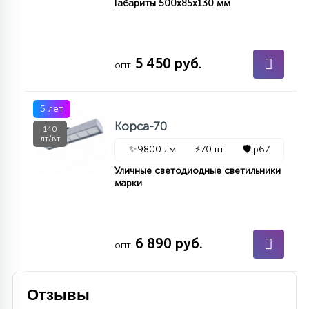
Габариты 500х85х130 мм
5 450 руб.
опт.
5 лет
Корса-70
140
лт/вт
✨
9800 лм
⚡
70 вт
🛡️
ip67
Уличные светодиодные светильники
марки
6 890 руб.
опт.
Отзывы