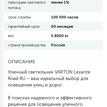
пульсации светового
менее 1%
потока
11
УЛИЧНЫЕ ЕЛИ
срок службы
100 000 часов
гарантийный срок
60 месяцев
4
ИНТЕРЬЕРНЫЕ ЕЛИ
вес
5.8000 кг
страна производства
Россия
12
КОМПЛЕКТЫ ДЛЯ ЕЛЕЙ
ОПИСАНИЕ
4
ВИДЕО ЗАНАВЕСЫ
Уличный светильник VARTON Levante
Road RU – ваш идеальный выбор для
освещения улиц и дорог
524
ПРАЗДНИЧНЫЕ ФИГУРЫ-
ФОНАРИКИ
В поисках надежного и эффективного
решения для освещения уличного
4
КОСМЕТОЛОГИЧЕСКИЕ