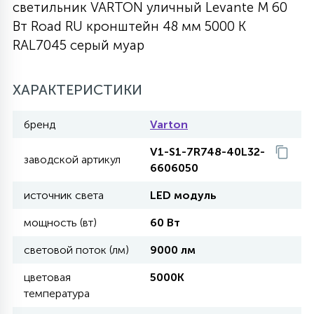
светильник VARTON уличный Levante M 60
27
Вт Road RU кронштейн 48 мм 5000 К
135
13
ДЕРЕВЯННЫЕ
ЦИЛИНДРИЧЕСКИЕ
3D МОТИВЫ
СЕГМЕНТ
RAL7045 серый муар
117
568
10
144
ВОЛНИСТЫЕ
ХАРАКТЕРИСТИКИ
ТАБЛЕТКИ
ГИРЛЯНДЫ
АКСЕССУАРЫ К LED ПАНЕЛЯМ
бренд
Varton
669
79
БРА И ЛЮСТРЫ
ШАРЫ
V1-S1-7R748-40L32-
заводской артикул
6606050
2
источник света
LED модуль
САЛЮТЫ
мощность (вт)
60 Вт
17
световой поток (лм)
9000 лм
ДЕРЕВЬЯ
цветовая
5000K
температура
60
3D ФИГУРЫ ИЗ АКРИЛА