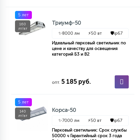
5 лет
Триумф-50
160
лт/вт
✨
8000 лм
⚡
50 вт
🛡️
ip67
Идеальный парковый светильник по
цене и качеству для освещения
категорий Б3 и В2
5 185 руб.
опт.
5 лет
Корса-50
140
лт/вт
✨
7000 лм
⚡
50 вт
🛡️
ip67
Парковый светильник: Срок службы
50000 ч Гарантийный срок 3 года