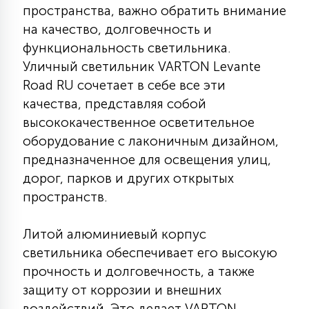
пространства, важно обратить внимание
КРЕСЛА
на качество, долговечность и
функциональность светильника.
6
МЕДИЦИНСКИЕ АППАРАТЫ
Уличный светильник VARTON Levante
Road RU сочетает в себе все эти
качества, представляя собой
3
ОПЕРАЦИОННЫЕ СТОЛЫ
высококачественное осветительное
оборудование с лаконичным дизайном,
17
предназначенное для освещения улиц,
ДИНАМИЧЕСКИЙ СВЕТ
дорог, парков и других открытых
пространств.
98
СЦЕНИЧЕСКОЕ И СТУДИЙНОЕ
Литой алюминиевый корпус
светильника обеспечивает его высокую
6
прочность и долговечность, а также
ЛАЗЕРНЫЕ СИСТЕМЫ
защиту от коррозии и внешних
воздействий. Это делает VARTON