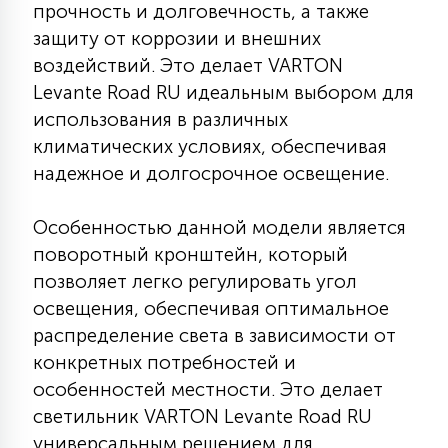
прочность и долговечность, а также
7
УПРАВЛЕНИЕ СВЕТОМ
защиту от коррозии и внешних
воздействий. Это делает VARTON
34
Levante Road RU идеальным выбором для
КОМПЛЕКТУЮЩИЕ
использования в различных
климатических условиях, обеспечивая
4
надежное и долгосрочное освещение.
СТЕКЛЯННЫЕ
Особенностью данной модели является
37
поворотный кронштейн, который
ПОДВЕСНЫЕ
позволяет легко регулировать угол
освещения, обеспечивая оптимальное
12
НАПОЛЬНЫЕ
распределение света в зависимости от
конкретных потребностей и
особенностей местности. Это делает
36
НАСТЕННЫЕ
светильник VARTON Levante Road RU
универсальным решением для