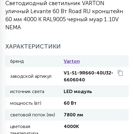
Светодиодный светильник VARTON
27
уличный Levante 60 Вт Road RU кронштейн
135
13
ДЕРЕВЯННЫЕ
ЦИЛИНДРИЧЕСКИЕ
3D МОТИВЫ
СЕГМЕНТ
60 мм 4000 К RAL9005 черный муар 1..10V
NEMA
117
568
10
144
ВОЛНИСТЫЕ
ТАБЛЕТКИ
ГИРЛЯНДЫ
АКСЕССУАРЫ К LED ПАНЕЛЯМ
ХАРАКТЕРИСТИКИ
669
79
БРА И ЛЮСТРЫ
ШАРЫ
бренд
Varton
V1-S1-9R660-40U32-
заводской артикул
6606040
2
САЛЮТЫ
источник света
LED модуль
мощность (вт)
60 Вт
17
ДЕРЕВЬЯ
световой поток (лм)
7800 лм
60
цветовая
4000K
3D ФИГУРЫ ИЗ АКРИЛА
температура