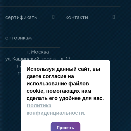
сертификаты
контакты
оптовикам
г.
Москва
ул.
Каширский проезд, д. 13
+7 (495) 134-41-83
Используя данный сайт, вы
moskva@vincci.ru
даете согласие на
использование файлов
cookie, помогающих нам
сделать его удобнее для вас.
политика в отношении обработки
Политика
персональных данных
конфиденциальности.
публичная оферта
карта сайта
Принять