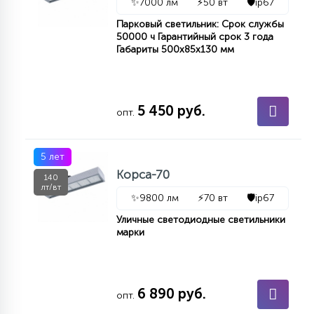
✨
7000 лм
⚡
50 вт
🛡️
ip67
Парковый светильник: Срок службы
50000 ч Гарантийный срок 3 года
Габариты 500х85х130 мм
5 450 руб.
опт.
5 лет
Корса-70
140
лт/вт
✨
9800 лм
⚡
70 вт
🛡️
ip67
Уличные светодиодные светильники
марки
6 890 руб.
опт.