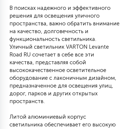
КРЕСЛА
В поисках надежного и эффективного
решения для освещения уличного
6
пространства, важно обратить внимание
МЕДИЦИНСКИЕ АППАРАТЫ
на качество, долговечность и
функциональность светильника.
3
Уличный светильник VARTON Levante
ОПЕРАЦИОННЫЕ СТОЛЫ
Road RU сочетает в себе все эти
качества, представляя собой
17
ДИНАМИЧЕСКИЙ СВЕТ
высококачественное осветительное
оборудование с лаконичным дизайном,
предназначенное для освещения улиц,
98
СЦЕНИЧЕСКОЕ И СТУДИЙНОЕ
дорог, парков и других открытых
пространств.
6
ЛАЗЕРНЫЕ СИСТЕМЫ
Литой алюминиевый корпус
светильника обеспечивает его высокую