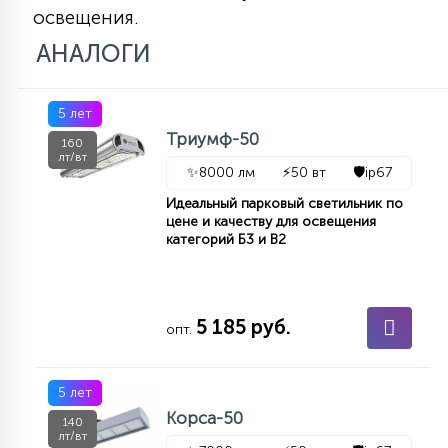
освещения.
АНАЛОГИ
5 лет
Триумф-50
160
лт/вт
✨
8000 лм
⚡
50 вт
🛡️
ip67
Идеальный парковый светильник по
цене и качеству для освещения
категорий Б3 и В2
5 185 руб.
опт.
5 лет
Корса-50
140
лт/вт