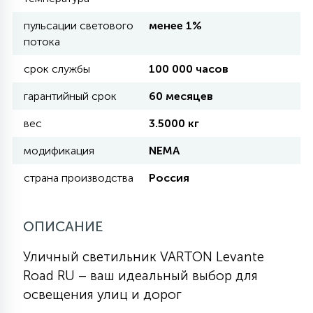
пульсации светового
менее 1%
11
потока
УЛИЧНЫЕ ЕЛИ
срок службы
100 000 часов
4
гарантийный срок
60 месяцев
ИНТЕРЬЕРНЫЕ ЕЛИ
вес
3.5000 кг
12
модификация
NEMA
КОМПЛЕКТЫ ДЛЯ ЕЛЕЙ
страна производства
Россия
4
ВИДЕО ЗАНАВЕСЫ
ОПИСАНИЕ
524
ПРАЗДНИЧНЫЕ ФИГУРЫ-
Уличный светильник VARTON Levante
ФОНАРИКИ
Road RU – ваш идеальный выбор для
освещения улиц и дорог
4
КОСМЕТОЛОГИЧЕСКИЕ