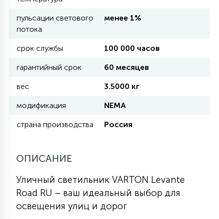
пульсации светового
менее 1%
11
потока
УЛИЧНЫЕ ЕЛИ
срок службы
100 000 часов
4
гарантийный срок
60 месяцев
ИНТЕРЬЕРНЫЕ ЕЛИ
вес
3.5000 кг
12
модификация
NEMA
КОМПЛЕКТЫ ДЛЯ ЕЛЕЙ
страна производства
Россия
4
ВИДЕО ЗАНАВЕСЫ
ОПИСАНИЕ
524
ПРАЗДНИЧНЫЕ ФИГУРЫ-
Уличный светильник VARTON Levante
ФОНАРИКИ
Road RU – ваш идеальный выбор для
освещения улиц и дорог
4
КОСМЕТОЛОГИЧЕСКИЕ