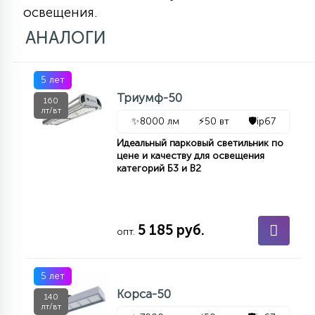
освещения.
АНАЛОГИ
5 лет
Триумф-50
160
лт/вт
✨
8000 лм
⚡
50 вт
🛡️
ip67
Идеальный парковый светильник по
цене и качеству для освещения
категорий Б3 и В2
5 185 руб.
опт.
5 лет
Корса-50
140
лт/вт