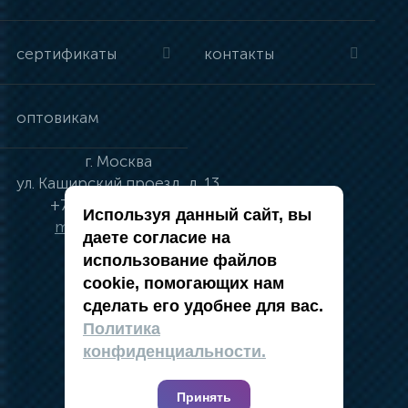
сертификаты
контакты
оптовикам
г.
Москва
ул.
Каширский проезд, д. 13
+7 (495) 134-41-83
Используя данный сайт, вы
moskva@vincci.ru
даете согласие на
использование файлов
cookie, помогающих нам
сделать его удобнее для вас.
политика в отношении обработки
Политика
персональных данных
конфиденциальности.
публичная оферта
карта сайта
Принять