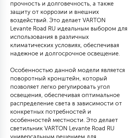
прочность и долговечность, а также
7
УПРАВЛЕНИЕ СВЕТОМ
защиту от коррозии и внешних
воздействий. Это делает VARTON
34
Levante Road RU идеальным выбором для
КОМПЛЕКТУЮЩИЕ
использования в различных
климатических условиях, обеспечивая
4
надежное и долгосрочное освещение.
СТЕКЛЯННЫЕ
Особенностью данной модели является
37
поворотный кронштейн, который
ПОДВЕСНЫЕ
позволяет легко регулировать угол
освещения, обеспечивая оптимальное
12
НАПОЛЬНЫЕ
распределение света в зависимости от
конкретных потребностей и
особенностей местности. Это делает
36
НАСТЕННЫЕ
светильник VARTON Levante Road RU
универсальным решением для