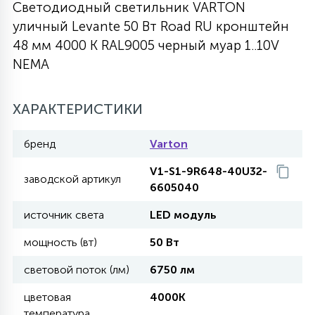
Светодиодный светильник VARTON
27
уличный Levante 50 Вт Road RU кронштейн
135
13
ДЕРЕВЯННЫЕ
ЦИЛИНДРИЧЕСКИЕ
3D МОТИВЫ
СЕГМЕНТ
48 мм 4000 К RAL9005 черный муар 1..10V
NEMA
117
568
10
144
ВОЛНИСТЫЕ
ТАБЛЕТКИ
ГИРЛЯНДЫ
АКСЕССУАРЫ К LED ПАНЕЛЯМ
ХАРАКТЕРИСТИКИ
669
79
БРА И ЛЮСТРЫ
ШАРЫ
бренд
Varton
V1-S1-9R648-40U32-
заводской артикул
6605040
2
САЛЮТЫ
источник света
LED модуль
мощность (вт)
50 Вт
17
ДЕРЕВЬЯ
световой поток (лм)
6750 лм
60
цветовая
4000K
3D ФИГУРЫ ИЗ АКРИЛА
температура