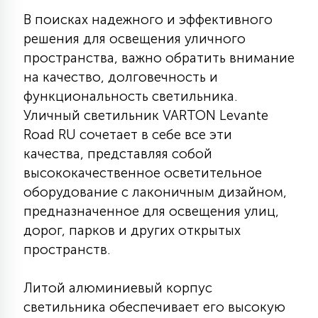
КРЕСЛА
В поисках надежного и эффективного
решения для освещения уличного
6
пространства, важно обратить внимание
МЕДИЦИНСКИЕ АППАРАТЫ
на качество, долговечность и
функциональность светильника.
3
Уличный светильник VARTON Levante
ОПЕРАЦИОННЫЕ СТОЛЫ
Road RU сочетает в себе все эти
качества, представляя собой
17
ДИНАМИЧЕСКИЙ СВЕТ
высококачественное осветительное
оборудование с лаконичным дизайном,
предназначенное для освещения улиц,
98
СЦЕНИЧЕСКОЕ И СТУДИЙНОЕ
дорог, парков и других открытых
пространств.
6
ЛАЗЕРНЫЕ СИСТЕМЫ
Литой алюминиевый корпус
светильника обеспечивает его высокую