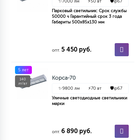
✨
7000 лм
⚡
50 вт
🛡️
ip67
Парковый светильник: Срок службы
50000 ч Гарантийный срок 3 года
Габариты 500х85х130 мм
5 450 руб.
опт.
5 лет
Корса-70
140
лт/вт
✨
9800 лм
⚡
70 вт
🛡️
ip67
Уличные светодиодные светильники
марки
6 890 руб.
опт.