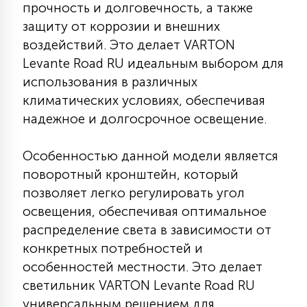
прочность и долговечность, а также
7
УПРАВЛЕНИЕ СВЕТОМ
защиту от коррозии и внешних
воздействий. Это делает VARTON
34
Levante Road RU идеальным выбором для
КОМПЛЕКТУЮЩИЕ
использования в различных
климатических условиях, обеспечивая
4
надежное и долгосрочное освещение.
СТЕКЛЯННЫЕ
Особенностью данной модели является
37
поворотный кронштейн, который
ПОДВЕСНЫЕ
позволяет легко регулировать угол
освещения, обеспечивая оптимальное
12
НАПОЛЬНЫЕ
распределение света в зависимости от
конкретных потребностей и
особенностей местности. Это делает
36
НАСТЕННЫЕ
светильник VARTON Levante Road RU
универсальным решением для