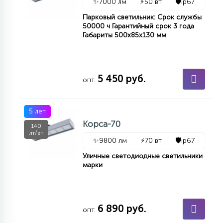
✨
7000 лм
⚡
50 вт
🛡️
ip67
Парковый светильник: Срок службы
50000 ч Гарантийный срок 3 года
Габариты 500х85х130 мм
5 450 руб.
опт.
5 лет
Корса-70
140
лт/вт
✨
9800 лм
⚡
70 вт
🛡️
ip67
Уличные светодиодные светильники
марки
6 890 руб.
опт.