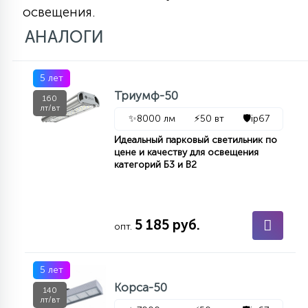
освещения.
АНАЛОГИ
5 лет
Триумф-50
160
лт/вт
✨
8000 лм
⚡
50 вт
🛡️
ip67
Идеальный парковый светильник по
цене и качеству для освещения
категорий Б3 и В2
5 185 руб.
опт.
5 лет
Корса-50
140
лт/вт