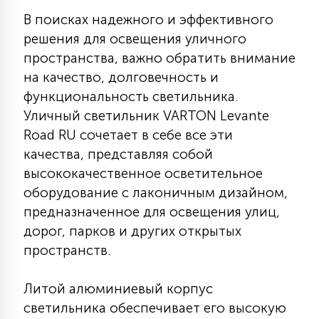
КРЕСЛА
В поисках надежного и эффективного
решения для освещения уличного
6
пространства, важно обратить внимание
МЕДИЦИНСКИЕ АППАРАТЫ
на качество, долговечность и
функциональность светильника.
3
Уличный светильник VARTON Levante
ОПЕРАЦИОННЫЕ СТОЛЫ
Road RU сочетает в себе все эти
качества, представляя собой
17
ДИНАМИЧЕСКИЙ СВЕТ
высококачественное осветительное
оборудование с лаконичным дизайном,
предназначенное для освещения улиц,
98
СЦЕНИЧЕСКОЕ И СТУДИЙНОЕ
дорог, парков и других открытых
пространств.
6
ЛАЗЕРНЫЕ СИСТЕМЫ
Литой алюминиевый корпус
светильника обеспечивает его высокую