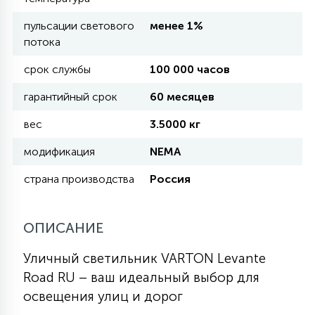
пульсации светового
менее 1%
11
потока
УЛИЧНЫЕ ЕЛИ
срок службы
100 000 часов
4
гарантийный срок
60 месяцев
ИНТЕРЬЕРНЫЕ ЕЛИ
вес
3.5000 кг
12
модификация
NEMA
КОМПЛЕКТЫ ДЛЯ ЕЛЕЙ
страна производства
Россия
4
ВИДЕО ЗАНАВЕСЫ
ОПИСАНИЕ
524
ПРАЗДНИЧНЫЕ ФИГУРЫ-
Уличный светильник VARTON Levante
ФОНАРИКИ
Road RU – ваш идеальный выбор для
освещения улиц и дорог
4
КОСМЕТОЛОГИЧЕСКИЕ