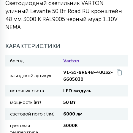
Светодиодный светильник VARTON
27
уличный Levante 50 Вт Road RU кронштейн
135
13
ДЕРЕВЯННЫЕ
ЦИЛИНДРИЧЕСКИЕ
3D МОТИВЫ
СЕГМЕНТ
48 мм 3000 К RAL9005 черный муар 1..10V
NEMA
117
568
10
144
ВОЛНИСТЫЕ
ТАБЛЕТКИ
ГИРЛЯНДЫ
АКСЕССУАРЫ К LED ПАНЕЛЯМ
ХАРАКТЕРИСТИКИ
669
79
БРА И ЛЮСТРЫ
ШАРЫ
бренд
Varton
V1-S1-9R648-40U32-
заводской артикул
6605030
2
САЛЮТЫ
источник света
LED модуль
мощность (вт)
50 Вт
17
ДЕРЕВЬЯ
световой поток (лм)
6000 лм
60
цветовая
3000K
3D ФИГУРЫ ИЗ АКРИЛА
температура