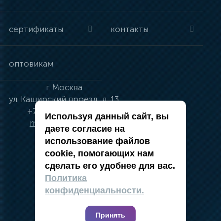
сертификаты
контакты
оптовикам
г.
Москва
ул.
Каширский проезд, д. 13
+7 (495) 134-41-83
Используя данный сайт, вы
moskva@vincci.ru
даете согласие на
использование файлов
cookie, помогающих нам
сделать его удобнее для вас.
политика в отношении обработки
Политика
персональных данных
конфиденциальности.
публичная оферта
карта сайта
Принять