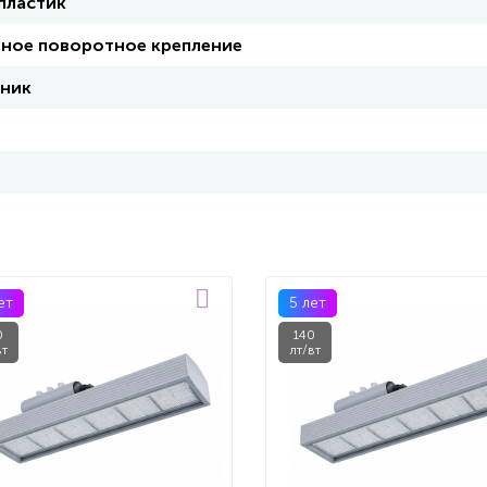
пластик
ное поворотное крепление
ьник
ет
5 лет
0
140
вт
лт/вт