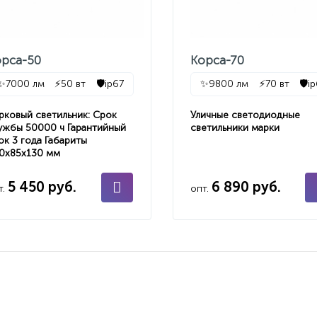
орса-50
Корса-70
✨
7000 лм
⚡
50 вт
🛡️
ip67
✨
9800 лм
⚡
70 вт
🛡️
i
рковый светильник: Срок
Уличные светодиодные
ужбы 50000 ч Гарантийный
светильники марки
ок 3 года Габариты
0х85х130 мм
5 450 руб.
6 890 руб.
т.
опт.