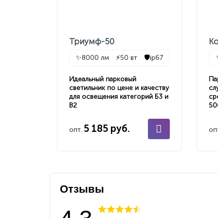
Триумф-50
К
✨
8000 лм
⚡
50 вт
🛡️
ip67
Идеальный парковый
Па
светильник по цене и качеству
сл
для освещения категорий Б3 и
ср
В2
50
5 185 руб.
опт.
оп
Отзывы