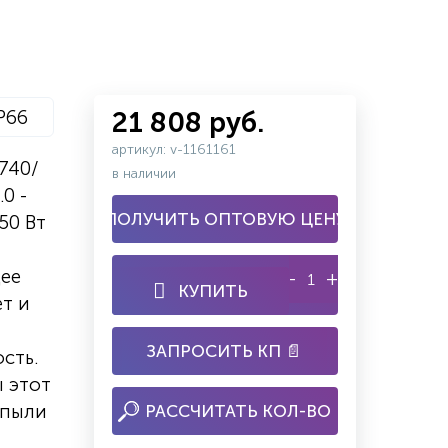
P66
21 808 руб.
артикул: v-1161161
740/
в наличии
0 -
ПОЛУЧИТЬ ОПТОВУЮ ЦЕНУ
50 Вт
ее
-
+
КУПИТЬ
ет и
ЗАПРОСИТЬ КП 📄
сть.
ы этот
 пыли
РАССЧИТАТЬ КОЛ-ВО