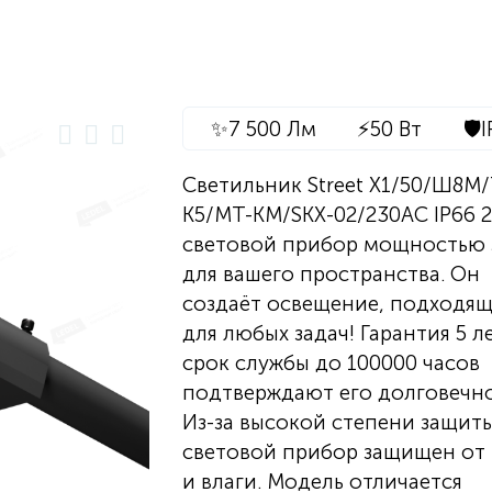
✨
7 500 Лм
⚡
50 Вт
🛡️
I
Светильник Street X1/50/Ш8M/
К5/MT-КМ/SKX-02/230AC IP66 2.
световой прибор мощностью 
для вашего пространства. Он
создаёт освещение, подходящ
для любых задач! Гарантия 5 л
срок службы до 100000 часов
подтверждают его долговечно
Из-за высокой степени защит
световой прибор защищен от
и влаги. Модель отличается