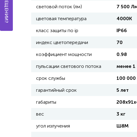
световой поток (лм)
7 500 Л
цветовая температура
4000К
класс защиты по ip
IP66
индекс цветопередачи
70
коэффициент мощности
0.98
пульсации светового потока
менее 1
срок службы
100 000 
гарантийный срок
5 лет
габариты
208х91х
вес
3 кг
угол излучения
Ш8М