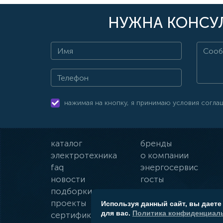
НУЖНА КОНСУЛ
нажимая на кнопку, я принимаю условия согла
каталог
бренды
электротехника
о компании
faq
энергосервис
новости
госты
подборки
оплата и доставка
проекты
гарантии
Используя данный сайт, вы даете
для вас.
Политика конфиденциаль
сертификаты
контакты