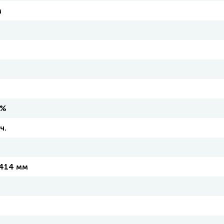
м
 %
ч.
414 мм