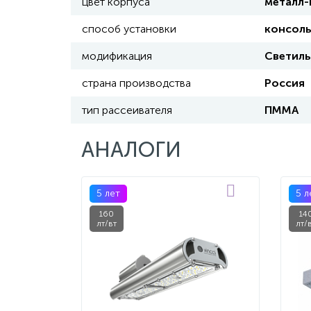
цвет корпуса
металл-
способ установки
консоль
модификация
Светил
страна производства
Россия
тип рассеивателя
ПММА
АНАЛОГИ
5 лет
5 л
160
14
лт/вт
лт/