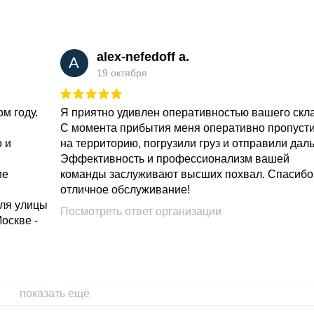
alex-nefedoff a.
A
19 октября
м году.
Я приятно удивлен оперативностью вашего скл
С момента прибытия меня оперативно пропуст
о и
на территорию, погрузили груз и отправили дал
Эффективность и профессионализм вашей
ие
команды заслуживают высших похвал. Спасибо
отличное обслуживание!
для улицы
Посмотреть ответ организации
Москве -
показать ещё