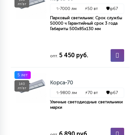
лт/вт
15
✨
7000 лм
⚡
50 вт
🛡️
ip67
С УПРАВЛЕНИЕМ
Парковый светильник: Срок службы
50000 ч Гарантийный срок 3 года
Габариты 500х85х130 мм
41
АКСЕССУАРЫ
5 450 руб.
опт.
5 лет
Корса-70
140
лт/вт
✨
9800 лм
⚡
70 вт
🛡️
ip67
Уличные светодиодные светильники
марки
6 890 руб.
опт.