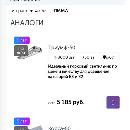
7
УПРАВЛЕНИЕ СВЕТОМ
тип рассеивателя
ПММА
АНАЛОГИ
34
КОМПЛЕКТУЮЩИЕ
5 лет
Триумф-50
4
160
СТЕКЛЯННЫЕ
лт/вт
✨
8000 лм
⚡
50 вт
🛡️
ip67
Идеальный парковый светильник по
37
цене и качеству для освещения
ПОДВЕСНЫЕ
категорий Б3 и В2
12
НАПОЛЬНЫЕ
5 185 руб.
опт.
36
НАСТЕННЫЕ
5 лет
Корса-50
140