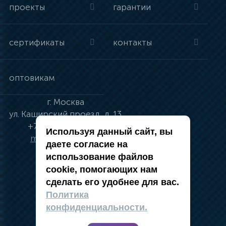
проекты
гарантии
сертификаты
контакты
оптовикам
г.
Москва
ул.
Каширский проезд, д. 13
+7 (495) 134-41-83
Используя данный сайт, вы
moskva@vincci.ru
даете согласие на
использование файлов
cookie, помогающих нам
сделать его удобнее для вас.
политика в отношении обработки
Политика
персональных данных
конфиденциальности.
публичная оферта
карта сайта