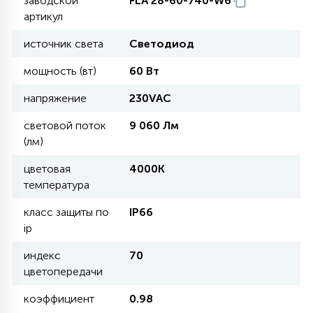
заводской
FLA 28-60-740-W6
артикул
11
источник света
Светодиод
УЛИЧНЫЕ ЕЛИ
мощность (вт)
60 Вт
4
напряжение
230VAC
ИНТЕРЬЕРНЫЕ ЕЛИ
световой поток
9 060 Лм
(лм)
12
КОМПЛЕКТЫ ДЛЯ ЕЛЕЙ
цветовая
4000К
температура
4
ВИДЕО ЗАНАВЕСЫ
класс защиты по
IP66
ip
524
ПРАЗДНИЧНЫЕ ФИГУРЫ-
индекс
70
ФОНАРИКИ
цветопередачи
коэффициент
0.98
4
КОСМЕТОЛОГИЧЕСКИЕ