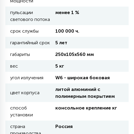
мощности
КРЕСЛА
пульсации
менее 1 %
светового потока
6
МЕДИЦИНСКИЕ АППАРАТЫ
срок службы
100 000 ч.
гарантийный срок
5 лет
3
ОПЕРАЦИОННЫЕ СТОЛЫ
габариты
250х105х560 мм
вес
5 кг
17
ДИНАМИЧЕСКИЙ СВЕТ
угол излучения
W6 - широкая боковая
литой алюминий с
98
цвет корпуса
СЦЕНИЧЕСКОЕ И СТУДИЙНОЕ
полимерным покрытием
способ
консольное крепление кг
6
установки
ЛАЗЕРНЫЕ СИСТЕМЫ
страна
Россия
производства