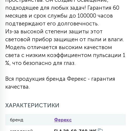
подходящее для любых задач! Гарантия 60
27
135
13
ДЕРЕВЯННЫЕ
ЦИЛИНДРИЧЕСКИЕ
3D МОТИВЫ
месяцев и срок службы до 100000 часов
СЕГМЕНТ
подтверждают его долговечность.
Из-за высокой степени защиты этот
117
568
10
144
ВОЛНИСТЫЕ
ТАБЛЕТКИ
ГИРЛЯНДЫ
световой прибор защищен от пыли и влаги.
АКСЕССУАРЫ К LED ПАНЕЛЯМ
Модель отличается высоким качеством
света с низким коэффициентом пульсации 1
669
79
БРА И ЛЮСТРЫ
ШАРЫ
%, что безопасно для глаз.
Вся продукция бренда Ферекс - гарантия
2
САЛЮТЫ
качества.
17
ХАРАКТЕРИСТИКИ
ДЕРЕВЬЯ
бренд
Ферекс
60
3D ФИГУРЫ ИЗ АКРИЛА