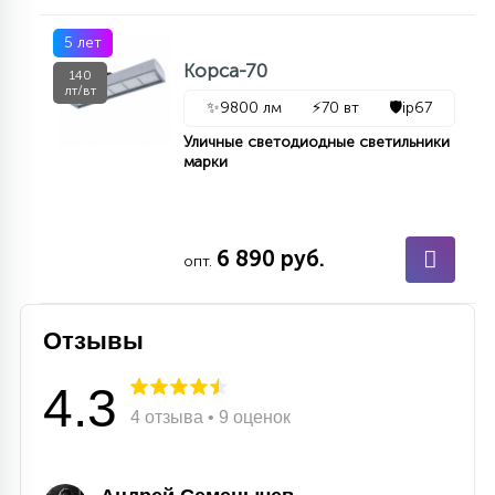
5 лет
Корса-70
140
лт/вт
✨
9800 лм
⚡
70 вт
🛡️
ip67
Уличные светодиодные светильники
марки
6 890 руб.
опт.
Отзывы
4.3
4 отзыва • 9 оценок