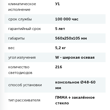
климатическое
У1
исполнение
11
УЛИЧНЫЕ ЕЛИ
срок службы
100 000 час
гарантийный срок
5 лет
4
ИНТЕРЬЕРНЫЕ ЕЛИ
габариты
560х250х105 мм
вес
5,2 кг
12
КОМПЛЕКТЫ ДЛЯ ЕЛЕЙ
угол излучения
W - широкая осевая
количество
216
4
ВИДЕО ЗАНАВЕСЫ
светодиодов
консольное Ø48-60
способ установки
мм
524
ПРАЗДНИЧНЫЕ ФИГУРЫ-
ФОНАРИКИ
ПММА + закалённое
тип рассеивателя
стекло
4
КОСМЕТОЛОГИЧЕСКИЕ