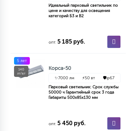
Идеальный парковый светильник по
цене и качеству для освещения
категорий Б3 и В2
5 185 руб.
опт.
5 лет
Корса-50
140
лт/вт
✨
7000 лм
⚡
50 вт
🛡️
ip67
Парковый светильник: Срок службы
50000 ч Гарантийный срок 3 года
Габариты 500х85х130 мм
5 450 руб.
опт.