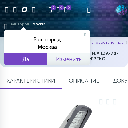
0
0
0
ваш город:
Москва
ВЕРНУТЬСЯ В НАЧАЛО
ВЕРНУТЬСЯ В НАЧАЛО
ВЕРНУТЬСЯ В НАЧАЛО
ВЕРНУТЬСЯ В НАЧАЛО
ВЕРНУТЬСЯ В НАЧАЛО
ВЕРНУТЬСЯ В НАЧАЛО
ВЕРНУТЬСЯ В НАЧАЛО
ВЕРНУТЬСЯ В НАЧАЛО
ВЕРНУТЬСЯ В НАЧАЛО
ВЕРНУТЬСЯ В НАЧАЛО
ВЕРНУТЬСЯ В НАЧАЛО
ВЕРНУТЬСЯ В НАЧАЛО
ВЕРНУТЬСЯ В НАЧАЛО
ВЕРНУТЬСЯ В НАЧАЛО
Ваш город
главная
каталог товаров
уличные
 второстепенные
11015
2086
2097
3396
2434
7242
1228
333
232
201
656
699
451
38
ПРОЖЕКТОРА
Москва
ВСТРАИВАЕМЫЕ В АРМСТРОНГ
НИЗКИЕ ПОТОЛКИ
АКЦЕНТНЫЕ
ЛИНЕЙНЫЕ IP20-IP40
ВЛАГОЗАЩИЩЕННЫЕ
ПРИДОМОВЫЕ В3 ДО 45 ВТ
ПОДВЕСНЫЕ И НАКЛАДНЫЕ
КУБИЧЕСКИЕ
АВАРИЙНЫЕ СВЕТИЛЬНИКИ
СТАНДАРТНЫЕ 60Х60
ЛИНЕЙНЫЕ
ЭКОНОМ
ГИРЛЯНДЫ ДЛЯ ДЕРЕВЬЕВ
СВЕТОДИОДНЫЙ СВЕТИЛЬНИК FLA 13A-70-
АРХИТЕКТУРНЫЕ
Да
850-W ПРОИЗВОДСТВА ФЕРЕКС
Изменить
2852
2256
3413
4019
2417
1485
1415
606
229
734
110
10
49
УНИВЕРСАЛЬНЫЕ АНАЛОГИ
ВТОРОСТЕПЕННЫЕ Б2-В2 ДО
124
СРЕДНИЕ ПОТОЛКИ
ЛИНЕЙНЫЕ
ЛИНЕЙНЫЕ IP65
ДАУНЛАЙТЫ
НИЗКОВОЛЬТНЫЕ
ЛИНЕЙНЫЕ ТОРГОВЫЕ
ЭВАКУАЦИОННЫЕ УКАЗАТЕЛИ
ДИЗАЙНЕРСКИЕ ГРИЛЬЯТО
АНАЛОГИ 4Х18
СТАНДАРТНЫЕ
БАХРОМА
ПРОЖЕКТОРА RGB
4Х18
70 ВТ
ХАРАКТЕРИСТИКИ
ОПИСАНИЕ
ДОКУ
7452
1866
1494
370
506
586
399
675
152
92
4
ПРОЖЕКТОРА АВАРИЙНОГО
3849
709
796
УНИВЕРСАЛЬНЫЕ АНАЛОГИ
МЕЖСТЕЛЛАЖНЫЕ
МЕЖСТЕЛЛАЖНЫЕ
ДИЗАЙНЕРСКИЕ НАКЛАДНЫЕ
ЛИНЕЙНЫЕ
ПРОЖЕКТОРА
АКЦЕНТНЫЕ ТОРГОВЫЕ
ГРИЛЬЯТО-МИНИ
ПРОЖЕКТОРА
ПРЕМИУМ
НОВОГОДНИЕ КОМПОЗИЦИИ
ОСНОВНЫЕ Б1,Б2,В1 ДО 110 ВТ
АКЦЕНТНЫЕ АРХИТЕКТУРНЫЕ
ОСВЕЩЕНИЯ
2Х18
2673
227
829
750
276
155
31
75
ПОДВЕСНЫЕ
ЛИНЕЙНЫЕ
2802
2762
309
МАГИСТРАЛЬНЫЕ А1-А4 ДО
КОМПЛЕКТУЮЩИЕ
502
УНИВЕРСАЛЬНЫЕ АНАЛОГИ
МАГНИТНЫЕ
ДЛЯ ДОСОК
КАРДАННЫЕ
РЕЕЧНЫЕ
С ДАТЧИКАМИ
ГИБКИЙ НЕОН
WASHERS
ПРОМЫШЛЕННЫЕ
ВЗРЫВОЗАЩИЩЕННЫЕ
180 ВТ
АВАРИЙНЫЕ
4Х36