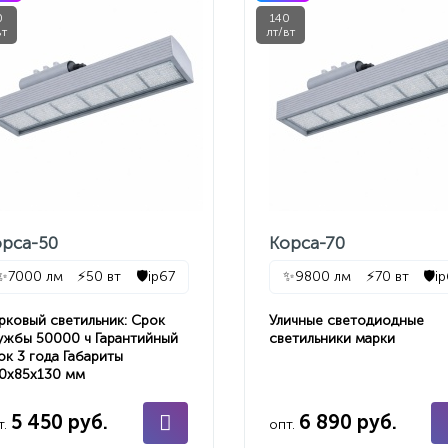
0
140
вт
лт/вт
орса-50
Корса-70
✨
7000 лм
⚡
50 вт
🛡️
ip67
✨
9800 лм
⚡
70 вт
🛡️
i
рковый светильник: Срок
Уличные светодиодные
ужбы 50000 ч Гарантийный
светильники марки
ок 3 года Габариты
0х85х130 мм
5 450 руб.
6 890 руб.
т.
опт.