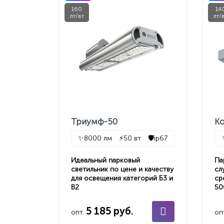
160
14
лт/вт
лт/
Триумф-50
К
✨
8000 лм
⚡
50 вт
🛡️
ip67
Идеальный парковый
Па
светильник по цене и качеству
сл
для освещения категорий Б3 и
ср
В2
50
5 185 руб.
опт.
оп