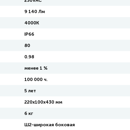
230VAC
9 140 Лм
4000К
IP66
80
0.98
менее 1 %
100 000 ч.
5 лет
220х100х430 мм
6 кг
Ш2-широкая боковая