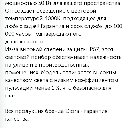
мощностью 50 Вт для вашего пространства.
27
Он создаёт освещение с цветовой
135
13
ДЕРЕВЯННЫЕ
ЦИЛИНДРИЧЕСКИЕ
3D МОТИВЫ
СЕГМЕНТ
температурой 4000K, подходящее для
любых задач! Гарантия и срок службы до 100
117
568
10
000 часов подтверждают его
144
ВОЛНИСТЫЕ
ТАБЛЕТКИ
ГИРЛЯНДЫ
АКСЕССУАРЫ К LED ПАНЕЛЯМ
долговечность.
Из-за высокой степени защиты IP67, этот
669
79
световой прибор обеспечивает надежность
БРА И ЛЮСТРЫ
ШАРЫ
на улице и в производственных
помещениях. Модель отличается высоким
2
качеством света с низким коэффициентом
САЛЮТЫ
пульсации менее 1 %, что безопасно для
глаз.
17
ДЕРЕВЬЯ
Вся продукция бренда Diora - гарантия
качества.
60
3D ФИГУРЫ ИЗ АКРИЛА