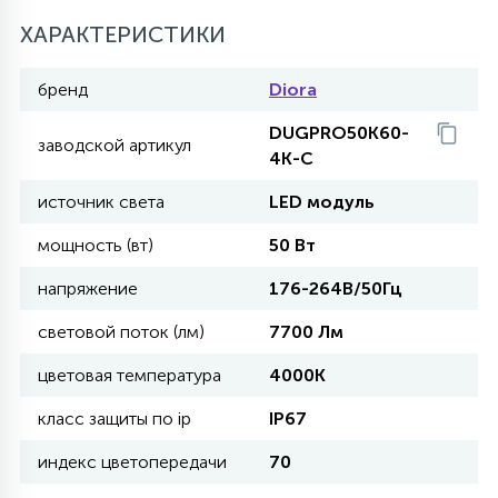
ХАРАКТЕРИСТИКИ
11
УЛИЧНЫЕ ЕЛИ
бренд
Diora
DUGPRO50K60-
4
заводской артикул
ИНТЕРЬЕРНЫЕ ЕЛИ
4K-C
источник света
LED модуль
12
КОМПЛЕКТЫ ДЛЯ ЕЛЕЙ
мощность (вт)
50 Вт
напряжение
176-264В/50Гц
4
ВИДЕО ЗАНАВЕСЫ
световой поток (лм)
7700 Лм
цветовая температура
4000K
524
ПРАЗДНИЧНЫЕ ФИГУРЫ-
класс защиты по ip
IP67
ФОНАРИКИ
индекс цветопередачи
70
4
КОСМЕТОЛОГИЧЕСКИЕ