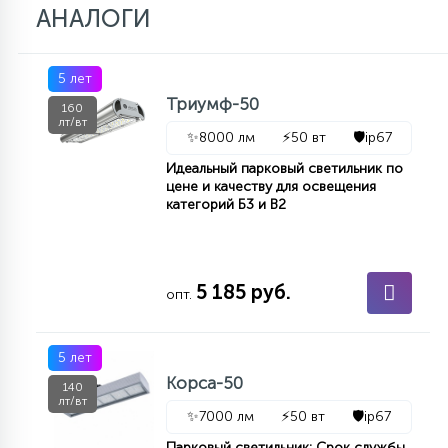
7
АНАЛОГИ
УПРАВЛЕНИЕ СВЕТОМ
5 лет
34
КОМПЛЕКТУЮЩИЕ
Триумф-50
160
лт/вт
✨
8000 лм
⚡
50 вт
🛡️
ip67
4
Идеальный парковый светильник по
СТЕКЛЯННЫЕ
цене и качеству для освещения
категорий Б3 и В2
37
ПОДВЕСНЫЕ
5 185 руб.
опт.
12
НАПОЛЬНЫЕ
5 лет
Корса-50
140
36
лт/вт
НАСТЕННЫЕ
✨
7000 лм
⚡
50 вт
🛡️
ip67
Парковый светильник: Срок службы