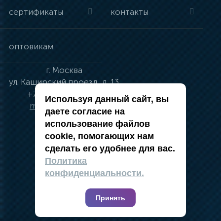
сертификаты
контакты
оптовикам
г.
Москва
ул.
Каширский проезд, д. 13
+7 (495) 134-41-83
Используя данный сайт, вы
moskva@vincci.ru
даете согласие на
использование файлов
cookie, помогающих нам
сделать его удобнее для вас.
политика в отношении обработки
Политика
персональных данных
конфиденциальности.
публичная оферта
карта сайта
Принять
2019 — 2026 @ Компания Vincci