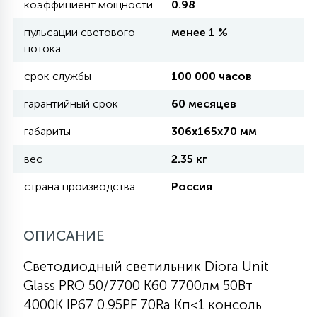
коэффициент мощности
0.98
КРЕСЛА
пульсации светового
менее 1 %
потока
6
МЕДИЦИНСКИЕ АППАРАТЫ
срок службы
100 000 часов
гарантийный срок
60 месяцев
3
ОПЕРАЦИОННЫЕ СТОЛЫ
габариты
306х165х70 мм
вес
2.35 кг
17
ДИНАМИЧЕСКИЙ СВЕТ
страна производства
Россия
98
СЦЕНИЧЕСКОЕ И СТУДИЙНОЕ
ОПИСАНИЕ
Светодиодный светильник Diora Unit
6
ЛАЗЕРНЫЕ СИСТЕМЫ
Glass PRO 50/7700 К60 7700лм 50Вт
4000K IP67 0.95PF 70Ra Кп<1 консоль