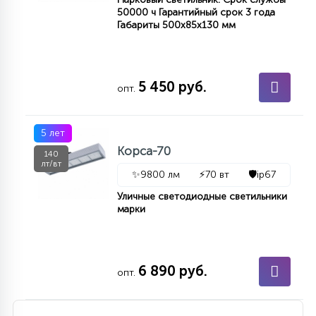
50000 ч Гарантийный срок 3 года
15
Габариты 500х85х130 мм
С УПРАВЛЕНИЕМ
41
АКСЕССУАРЫ
5 450 руб.
опт.
5 лет
Корса-70
140
лт/вт
✨
9800 лм
⚡
70 вт
🛡️
ip67
Уличные светодиодные светильники
марки
6 890 руб.
опт.