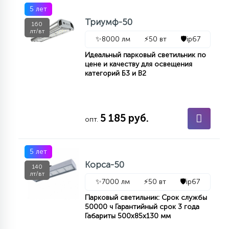
7
5 лет
УПРАВЛЕНИЕ СВЕТОМ
Триумф-50
160
лт/вт
✨
8000 лм
⚡
50 вт
🛡️
ip67
34
КОМПЛЕКТУЮЩИЕ
Идеальный парковый светильник по
цене и качеству для освещения
категорий Б3 и В2
4
СТЕКЛЯННЫЕ
5 185 руб.
опт.
37
ПОДВЕСНЫЕ
5 лет
12
Корса-50
140
НАПОЛЬНЫЕ
лт/вт
✨
7000 лм
⚡
50 вт
🛡️
ip67
Парковый светильник: Срок службы
36
50000 ч Гарантийный срок 3 года
НАСТЕННЫЕ
Габариты 500х85х130 мм