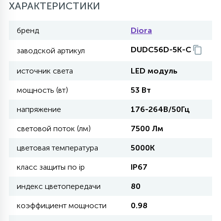
ХАРАКТЕРИСТИКИ
11
бренд
Diora
УЛИЧНЫЕ ЕЛИ
DUDC56D-5K-C
заводской артикул
4
ИНТЕРЬЕРНЫЕ ЕЛИ
источник света
LED модуль
мощность (вт)
53 Вт
12
КОМПЛЕКТЫ ДЛЯ ЕЛЕЙ
напряжение
176-264В/50Гц
световой поток (лм)
7500 Лм
4
ВИДЕО ЗАНАВЕСЫ
цветовая температура
5000K
класс защиты по ip
IP67
524
ПРАЗДНИЧНЫЕ ФИГУРЫ-
индекс цветопередачи
80
ФОНАРИКИ
коэффициент мощности
0.98
4
КОСМЕТОЛОГИЧЕСКИЕ