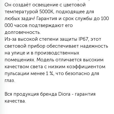
Он создаёт освещение с цветовой
27
135
температурой 5000K, подходящее для
13
ДЕРЕВЯННЫЕ
ЦИЛИНДРИЧЕСКИЕ
3D МОТИВЫ
СЕГМЕНТ
любых задач! Гарантия и срок службы до 100
000 часов подтверждают его
117
568
10
144
ВОЛНИСТЫЕ
долговечность.
ТАБЛЕТКИ
ГИРЛЯНДЫ
АКСЕССУАРЫ К LED ПАНЕЛЯМ
Из-за высокой степени защиты IP67, этот
световой прибор обеспечивает надежность
669
79
БРА И ЛЮСТРЫ
ШАРЫ
на улице и в производственных
помещениях. Модель отличается высоким
качеством света с низким коэффициентом
2
САЛЮТЫ
пульсации менее 1 %, что безопасно для
глаз.
17
ДЕРЕВЬЯ
Вся продукция бренда Diora - гарантия
качества.
60
3D ФИГУРЫ ИЗ АКРИЛА