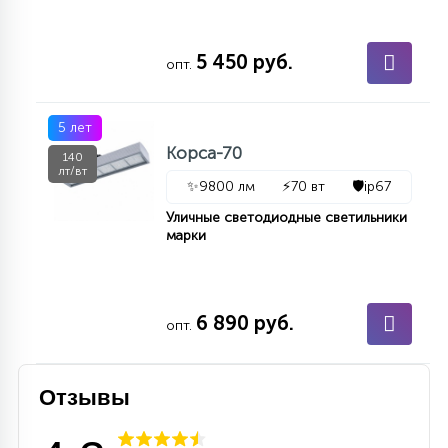
15
С УПРАВЛЕНИЕМ
5 450 руб.
опт.
41
АКСЕССУАРЫ
5 лет
Корса-70
140
лт/вт
✨
9800 лм
⚡
70 вт
🛡️
ip67
Уличные светодиодные светильники
марки
6 890 руб.
опт.
Отзывы