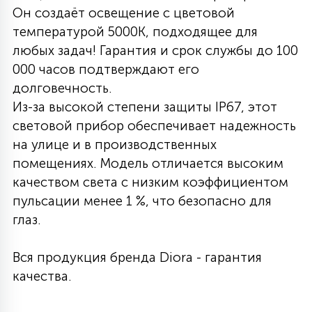
Он создаёт освещение с цветовой
27
135
температурой 5000K, подходящее для
13
ДЕРЕВЯННЫЕ
ЦИЛИНДРИЧЕСКИЕ
3D МОТИВЫ
СЕГМЕНТ
любых задач! Гарантия и срок службы до 100
000 часов подтверждают его
117
568
10
144
ВОЛНИСТЫЕ
долговечность.
ТАБЛЕТКИ
ГИРЛЯНДЫ
АКСЕССУАРЫ К LED ПАНЕЛЯМ
Из-за высокой степени защиты IP67, этот
световой прибор обеспечивает надежность
669
79
БРА И ЛЮСТРЫ
ШАРЫ
на улице и в производственных
помещениях. Модель отличается высоким
качеством света с низким коэффициентом
2
САЛЮТЫ
пульсации менее 1 %, что безопасно для
глаз.
17
ДЕРЕВЬЯ
Вся продукция бренда Diora - гарантия
качества.
60
3D ФИГУРЫ ИЗ АКРИЛА