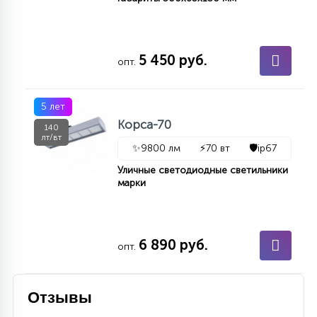
15
С УПРАВЛЕНИЕМ
5 450 руб.
опт.
41
АКСЕССУАРЫ
5 лет
Корса-70
140
лт/вт
✨
9800 лм
⚡
70 вт
🛡️
ip67
Уличные светодиодные светильники
марки
6 890 руб.
опт.
Отзывы