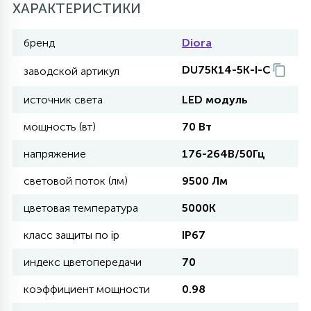
ХАРАКТЕРИСТИКИ
11
бренд
Diora
УЛИЧНЫЕ ЕЛИ
DU75K14-5K-I-C
заводской артикул
4
ИНТЕРЬЕРНЫЕ ЕЛИ
источник света
LED модуль
мощность (вт)
70 Вт
12
КОМПЛЕКТЫ ДЛЯ ЕЛЕЙ
напряжение
176-264В/50Гц
световой поток (лм)
9500 Лм
4
ВИДЕО ЗАНАВЕСЫ
цветовая температура
5000K
класс защиты по ip
IP67
524
ПРАЗДНИЧНЫЕ ФИГУРЫ-
индекс цветопередачи
70
ФОНАРИКИ
коэффициент мощности
0.98
4
КОСМЕТОЛОГИЧЕСКИЕ