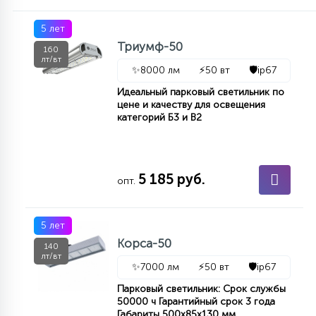
7
УПРАВЛЕНИЕ СВЕТОМ
5 лет
Триумф-50
160
лт/вт
34
КОМПЛЕКТУЮЩИЕ
✨
8000 лм
⚡
50 вт
🛡️
ip67
Идеальный парковый светильник по
цене и качеству для освещения
4
категорий Б3 и В2
СТЕКЛЯННЫЕ
37
5 185 руб.
ПОДВЕСНЫЕ
опт.
12
5 лет
НАПОЛЬНЫЕ
Корса-50
140
лт/вт
✨
7000 лм
⚡
50 вт
🛡️
ip67
36
НАСТЕННЫЕ
Парковый светильник: Срок службы
50000 ч Гарантийный срок 3 года
Габариты 500х85х130 мм