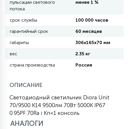
пульсации светового
менее 1 %
КРЕСЛА
потока
срок службы
100 000 часов
6
МЕДИЦИНСКИЕ АППАРАТЫ
гарантийный срок
60 месяцев
габариты
306x165x70 мм
3
ОПЕРАЦИОННЫЕ СТОЛЫ
вес
2.35 кг
страна производства
Россия
17
ДИНАМИЧЕСКИЙ СВЕТ
ОПИСАНИЕ
98
СЦЕНИЧЕСКОЕ И СТУДИЙНОЕ
Светодиодный светильник Diora Unit
70/9500 K14 9500лм 70Вт 5000K IP67
6
0.95PF 70Ra i Кп<1 консоль
ЛАЗЕРНЫЕ СИСТЕМЫ
АНАЛОГИ