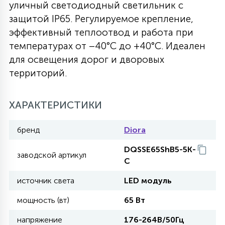
уличный светодиодный светильник с
27
защитой IP65. Регулируемое крепление,
135
13
ДЕРЕВЯННЫЕ
ЦИЛИНДРИЧЕСКИЕ
3D МОТИВЫ
СЕГМЕНТ
эффективный теплоотвод и работа при
температурах от –40°C до +40°C. Идеален
117
568
10
для освещения дорог и дворовых
144
ВОЛНИСТЫЕ
ТАБЛЕТКИ
ГИРЛЯНДЫ
АКСЕССУАРЫ К LED ПАНЕЛЯМ
территорий.
669
79
БРА И ЛЮСТРЫ
ШАРЫ
ХАРАКТЕРИСТИКИ
бренд
Diora
2
САЛЮТЫ
DQSSE65ShB5-5K-
заводской артикул
C
17
ДЕРЕВЬЯ
источник света
LED модуль
мощность (вт)
65 Вт
60
3D ФИГУРЫ ИЗ АКРИЛА
напряжение
176-264В/50Гц