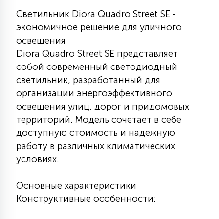
КРЕСЛА
Светильник Diora Quadro Street SE -
экономичное решение для уличного
6
освещения
МЕДИЦИНСКИЕ АППАРАТЫ
Diora Quadro Street SE представляет
собой современный светодиодный
3
светильник, разработанный для
ОПЕРАЦИОННЫЕ СТОЛЫ
организации энергоэффективного
освещения улиц, дорог и придомовых
17
ДИНАМИЧЕСКИЙ СВЕТ
территорий. Модель сочетает в себе
доступную стоимость и надежную
работу в различных климатических
98
СЦЕНИЧЕСКОЕ И СТУДИЙНОЕ
условиях.
Основные характеристики
6
ЛАЗЕРНЫЕ СИСТЕМЫ
Конструктивные особенности: