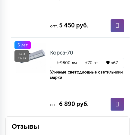
5 450 руб.
опт.
5 лет
Корса-70
140
лт/вт
✨
9800 лм
⚡
70 вт
🛡️
ip67
Уличные светодиодные светильники
марки
6 890 руб.
опт.
Отзывы