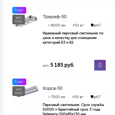
5 лет
Триумф-50
160
лт/вт
✨
8000 лм
⚡
50 вт
🛡️
ip67
Идеальный парковый светильник по
цене и качеству для освещения
категорий Б3 и В2
5 185 руб.
опт.
5 лет
Корса-50
140
лт/вт
✨
7000 лм
⚡
50 вт
🛡️
ip67
Парковый светильник: Срок службы
50000 ч Гарантийный срок 3 года
Габариты 500х85х130 мм