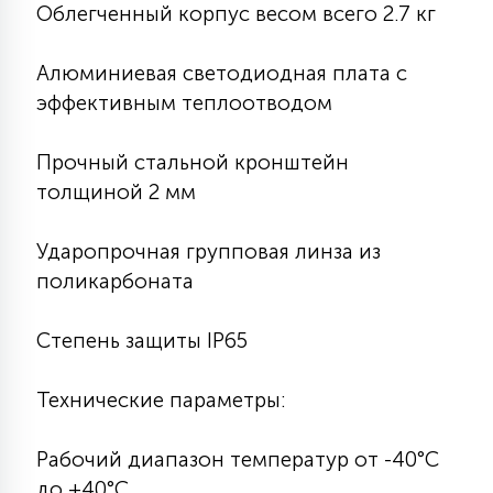
7
Облегченный корпус весом всего 2.7 кг
УПРАВЛЕНИЕ СВЕТОМ
Алюминиевая светодиодная плата с
34
эффективным теплоотводом
КОМПЛЕКТУЮЩИЕ
Прочный стальной кронштейн
4
толщиной 2 мм
СТЕКЛЯННЫЕ
Ударопрочная групповая линза из
37
поликарбоната
ПОДВЕСНЫЕ
Степень защиты IP65
12
НАПОЛЬНЫЕ
Технические параметры:
36
НАСТЕННЫЕ
Рабочий диапазон температур от -40°C
до +40°C