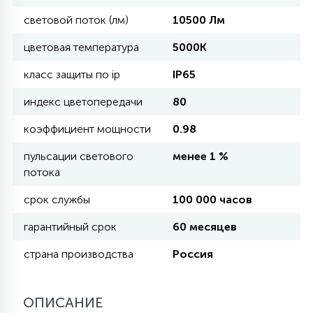
световой поток (лм)
10500 Лм
11
УЛИЧНЫЕ ЕЛИ
цветовая температура
5000K
класс защиты по ip
IP65
4
ИНТЕРЬЕРНЫЕ ЕЛИ
индекс цветопередачи
80
коэффициент мощности
0.98
12
КОМПЛЕКТЫ ДЛЯ ЕЛЕЙ
пульсации светового
менее 1 %
потока
4
срок службы
100 000 часов
ВИДЕО ЗАНАВЕСЫ
гарантийный срок
60 месяцев
524
ПРАЗДНИЧНЫЕ ФИГУРЫ-
страна производства
Россия
ФОНАРИКИ
ОПИСАНИЕ
4
КОСМЕТОЛОГИЧЕСКИЕ