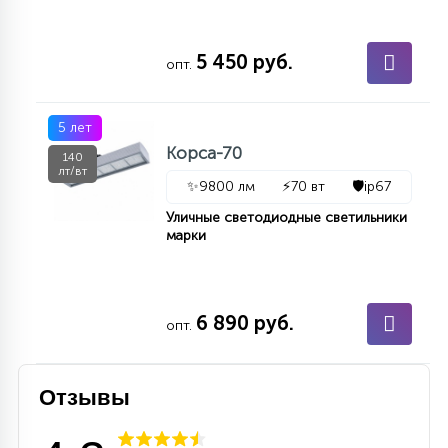
15
С УПРАВЛЕНИЕМ
5 450 руб.
опт.
41
АКСЕССУАРЫ
5 лет
Корса-70
140
лт/вт
✨
9800 лм
⚡
70 вт
🛡️
ip67
Уличные светодиодные светильники
марки
6 890 руб.
опт.
Отзывы