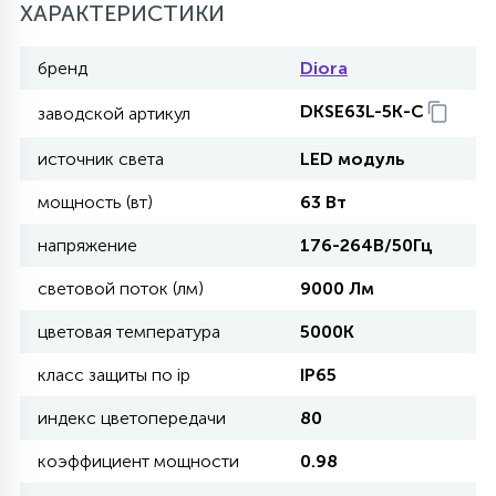
ХАРАКТЕРИСТИКИ
11
бренд
Diora
УЛИЧНЫЕ ЕЛИ
DKSE63L-5K-C
заводской артикул
4
ИНТЕРЬЕРНЫЕ ЕЛИ
источник света
LED модуль
мощность (вт)
63 Вт
12
КОМПЛЕКТЫ ДЛЯ ЕЛЕЙ
напряжение
176-264В/50Гц
световой поток (лм)
9000 Лм
4
ВИДЕО ЗАНАВЕСЫ
цветовая температура
5000K
класс защиты по ip
IP65
524
ПРАЗДНИЧНЫЕ ФИГУРЫ-
индекс цветопередачи
80
ФОНАРИКИ
коэффициент мощности
0.98
4
КОСМЕТОЛОГИЧЕСКИЕ