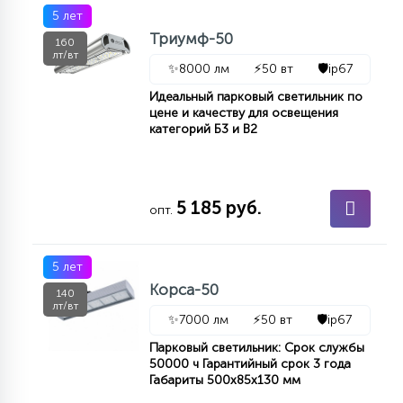
7
5 лет
УПРАВЛЕНИЕ СВЕТОМ
Триумф-50
160
лт/вт
✨
8000 лм
⚡
50 вт
🛡️
ip67
34
КОМПЛЕКТУЮЩИЕ
Идеальный парковый светильник по
цене и качеству для освещения
категорий Б3 и В2
4
СТЕКЛЯННЫЕ
5 185 руб.
опт.
37
ПОДВЕСНЫЕ
5 лет
12
Корса-50
140
НАПОЛЬНЫЕ
лт/вт
✨
7000 лм
⚡
50 вт
🛡️
ip67
Парковый светильник: Срок службы
36
50000 ч Гарантийный срок 3 года
НАСТЕННЫЕ
Габариты 500х85х130 мм