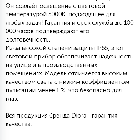
Он создаёт освещение с цветовой
27
135
температурой 5000K, подходящее для
13
ДЕРЕВЯННЫЕ
ЦИЛИНДРИЧЕСКИЕ
3D МОТИВЫ
СЕГМЕНТ
любых задач! Гарантия и срок службы до 100
000 часов подтверждают его
117
568
10
144
ВОЛНИСТЫЕ
долговечность.
ТАБЛЕТКИ
ГИРЛЯНДЫ
АКСЕССУАРЫ К LED ПАНЕЛЯМ
Из-за высокой степени защиты IP65, этот
световой прибор обеспечивает надежность
669
79
БРА И ЛЮСТРЫ
ШАРЫ
на улице и в производственных
помещениях. Модель отличается высоким
качеством света с низким коэффициентом
2
САЛЮТЫ
пульсации менее 1 %, что безопасно для
глаз.
17
ДЕРЕВЬЯ
Вся продукция бренда Diora - гарантия
качества.
60
3D ФИГУРЫ ИЗ АКРИЛА