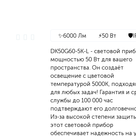
✨
6000 Лм
⚡
50 Вт
🛡️
I
DK50G60-5K-L - световой при
мощностью 50 Вт для вашего
пространства. Он создаёт
освещение с цветовой
температурой 5000K, подход
для любых задач! Гарантия и с
службы до 100 000 час
подтверждают его долговечно
Из-за высокой степени защиты
этот световой прибор
обеспечивает надежность на 