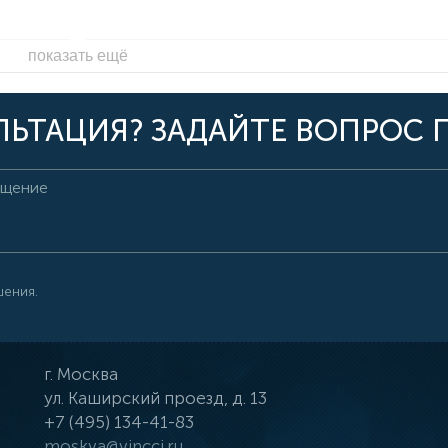
показать ещё
ЬТАЦИЯ? ЗАДАЙТЕ ВОПРОС 
шения.
г.
Москва
ул.
Каширский проезд, д. 13
+7 (495) 134-41-83
moskva@vincci.ru