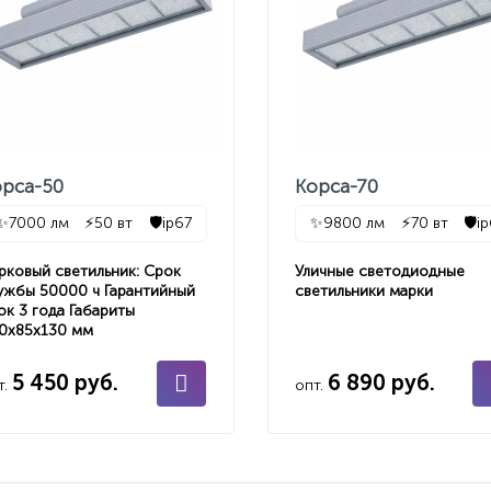
орса-50
Корса-70
✨
7000 лм
⚡
50 вт
🛡️
ip67
✨
9800 лм
⚡
70 вт
🛡️
i
рковый светильник: Срок
Уличные светодиодные
ужбы 50000 ч Гарантийный
светильники марки
ок 3 года Габариты
0х85х130 мм
5 450 руб.
6 890 руб.
т.
опт.