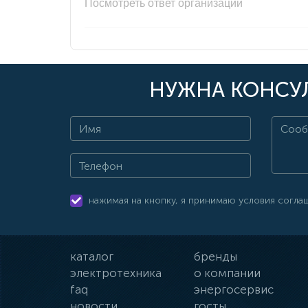
Посмотреть ответ организации
НУЖНА КОНСУЛ
нажимая на кнопку, я принимаю условия согла
каталог
бренды
электротехника
о компании
faq
энергосервис
новости
госты