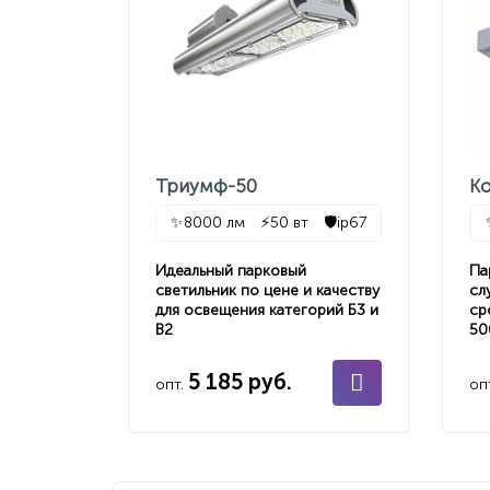
Триумф-50
К
✨
8000 лм
⚡
50 вт
🛡️
ip67
Идеальный парковый
Па
светильник по цене и качеству
сл
для освещения категорий Б3 и
ср
В2
50
5 185 руб.
опт.
оп