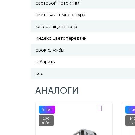
световой поток (лм)
цветовая температура
класс защиты по ip
индекс цветопередачи
срок службы
габариты
вес
АНАЛОГИ
5 лет
5 л
160
14
лт/вт
лт/