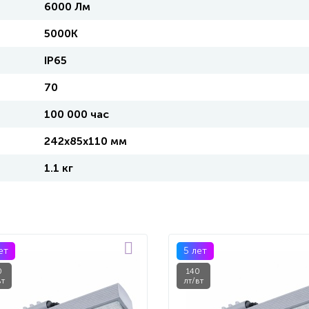
6000 Лм
5000K
IP65
70
100 000 час
242х85х110 мм
1.1 кг
ет
5 лет
0
140
вт
лт/вт