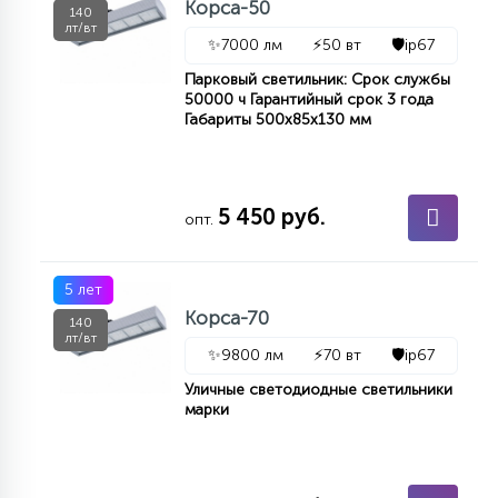
Корса-50
7
140
УПРАВЛЕНИЕ СВЕТОМ
лт/вт
✨
7000 лм
⚡
50 вт
🛡️
ip67
Парковый светильник: Срок службы
34
50000 ч Гарантийный срок 3 года
КОМПЛЕКТУЮЩИЕ
Габариты 500х85х130 мм
4
СТЕКЛЯННЫЕ
5 450 руб.
опт.
37
ПОДВЕСНЫЕ
5 лет
Корса-70
140
лт/вт
12
✨
9800 лм
⚡
70 вт
🛡️
ip67
НАПОЛЬНЫЕ
Уличные светодиодные светильники
марки
36
НАСТЕННЫЕ