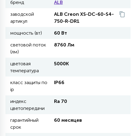
бренд
ALB
заводской
ALB Creon XS-DC-60-S4-
11
УЛИЧНЫЕ ЕЛИ
артикул
750-R-DR1
мощность (вт)
60 Вт
4
ИНТЕРЬЕРНЫЕ ЕЛИ
световой поток
8760 Лм
(лм)
12
цветовая
5000К
КОМПЛЕКТЫ ДЛЯ ЕЛЕЙ
температура
класс защиты по
IP66
4
ip
ВИДЕО ЗАНАВЕСЫ
индекс
Ra 70
цветопередачи
524
ПРАЗДНИЧНЫЕ ФИГУРЫ-
ФОНАРИКИ
гарантийный
60 месяцев
срок
4
КОСМЕТОЛОГИЧЕСКИЕ