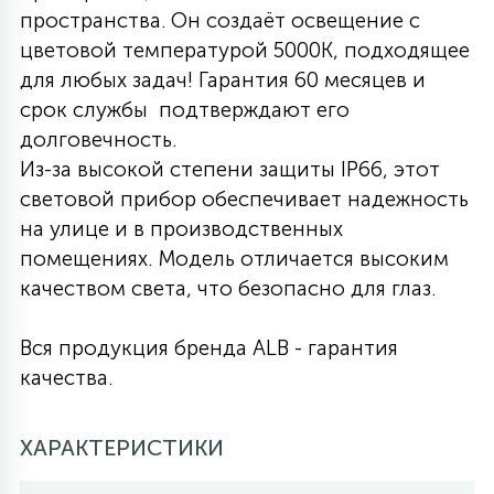
пространства. Он создаёт освещение с
27
135
цветовой температурой 5000К, подходящее
13
ДЕРЕВЯННЫЕ
ЦИЛИНДРИЧЕСКИЕ
3D МОТИВЫ
СЕГМЕНТ
для любых задач! Гарантия 60 месяцев и
срок службы подтверждают его
117
568
10
144
ВОЛНИСТЫЕ
долговечность.
ТАБЛЕТКИ
ГИРЛЯНДЫ
АКСЕССУАРЫ К LED ПАНЕЛЯМ
Из-за высокой степени защиты IP66, этот
световой прибор обеспечивает надежность
669
79
БРА И ЛЮСТРЫ
ШАРЫ
на улице и в производственных
помещениях. Модель отличается высоким
качеством света, что безопасно для глаз.
2
САЛЮТЫ
Вся продукция бренда ALB - гарантия
качества.
17
ДЕРЕВЬЯ
ХАРАКТЕРИСТИКИ
60
3D ФИГУРЫ ИЗ АКРИЛА