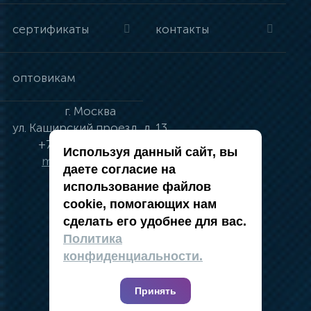
сертификаты
контакты
оптовикам
г.
Москва
ул.
Каширский проезд, д. 13
+7 (495) 134-41-83
Используя данный сайт, вы
moskva@vincci.ru
даете согласие на
использование файлов
cookie, помогающих нам
сделать его удобнее для вас.
политика в отношении обработки
Политика
персональных данных
конфиденциальности.
публичная оферта
карта сайта
Принять
2019 — 2026 @ Компания Vincci