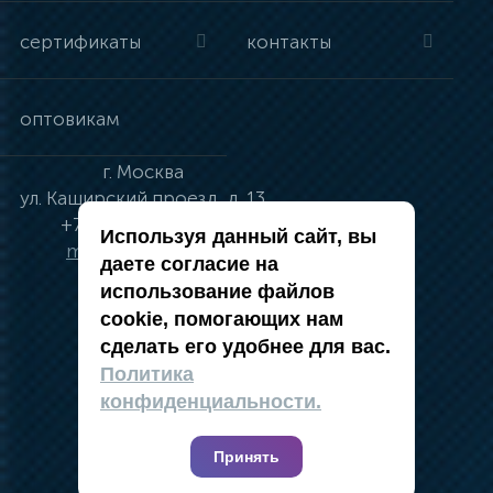
сертификаты
контакты
оптовикам
г.
Москва
ул.
Каширский проезд, д. 13
+7 (495) 134-41-83
Используя данный сайт, вы
moskva@vincci.ru
даете согласие на
использование файлов
cookie, помогающих нам
сделать его удобнее для вас.
политика в отношении обработки
Политика
персональных данных
конфиденциальности.
публичная оферта
карта сайта
Принять
2019 — 2026 @ Компания Vincci