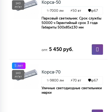
Корса-50
140
КРЕСЛА
лт/вт
✨
7000 лм
⚡
50 вт
🛡️
ip67
6
Парковый светильник: Срок службы
МЕДИЦИНСКИЕ АППАРАТЫ
50000 ч Гарантийный срок 3 года
Габариты 500х85х130 мм
3
ОПЕРАЦИОННЫЕ СТОЛЫ
5 450 руб.
опт.
17
ДИНАМИЧЕСКИЙ СВЕТ
5 лет
Корса-70
140
98
лт/вт
СЦЕНИЧЕСКОЕ И СТУДИЙНОЕ
✨
9800 лм
⚡
70 вт
🛡️
ip67
Уличные светодиодные светильники
марки
6
ЛАЗЕРНЫЕ СИСТЕМЫ