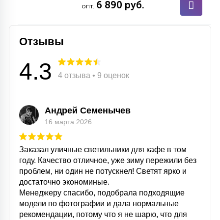
6 890 руб.
7
опт.
УПРАВЛЕНИЕ СВЕТОМ
Отзывы
34
КОМПЛЕКТУЮЩИЕ
4.3
4 отзыва • 9 оценок
4
СТЕКЛЯННЫЕ
Андрей Семенычев
37
16 марта 2026
ПОДВЕСНЫЕ
Заказал уличные светильники для кафе в том
12
году. Качество отличное, уже зиму пережили без
НАПОЛЬНЫЕ
проблем, ни один не потускнел! Светят ярко и
достаточно экономиные.
Менеджеру спасибо, подобрала подходящие
36
НАСТЕННЫЕ
модели по фотографии и дала нормальные
рекомендации, потому что я не шарю, что для