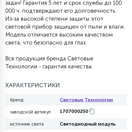
задач! Гарантия 5 лет и срок службы до 100
27
000 ч. подтверждают его долговечность.
135
13
ДЕРЕВЯННЫЕ
ЦИЛИНДРИЧЕСКИЕ
3D МОТИВЫ
СЕГМЕНТ
Из-за высокой степени защиты этот
световой прибор защищен от пыли и влаги.
117
568
10
Модель отличается высоким качеством
144
ВОЛНИСТЫЕ
ТАБЛЕТКИ
ГИРЛЯНДЫ
АКСЕССУАРЫ К LED ПАНЕЛЯМ
света, что безопасно для глаз.
669
79
Вся продукция бренда Световые
БРА И ЛЮСТРЫ
ШАРЫ
Технологии - гарантия качества.
2
САЛЮТЫ
ХАРАКТЕРИСТИКИ
бренд
Световые Технологии
17
ДЕРЕВЬЯ
1707000250
заводской артикул
источник света
Светодиодный модуль
60
3D ФИГУРЫ ИЗ АКРИЛА