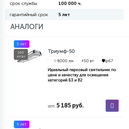
срок службы
100 000 ч.
гарантийный срок
5 лет
11
УЛИЧНЫЕ ЕЛИ
АНАЛОГИ
4
ИНТЕРЬЕРНЫЕ ЕЛИ
5 лет
Триумф-50
160
лт/вт
12
✨
8000 лм
⚡
50 вт
🛡️
ip67
КОМПЛЕКТЫ ДЛЯ ЕЛЕЙ
Идеальный парковый светильник по
цене и качеству для освещения
категорий Б3 и В2
4
ВИДЕО ЗАНАВЕСЫ
524
ПРАЗДНИЧНЫЕ ФИГУРЫ-
5 185 руб.
опт.
ФОНАРИКИ
5 лет
4
КОСМЕТОЛОГИЧЕСКИЕ