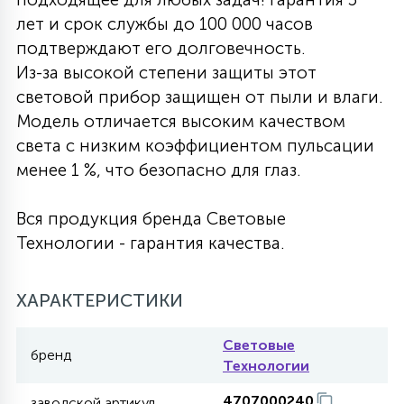
лет и срок службы до 100 000 часов
27
135
13
ДЕРЕВЯННЫЕ
ЦИЛИНДРИЧЕСКИЕ
3D МОТИВЫ
подтверждают его долговечность.
СЕГМЕНТ
Из-за высокой степени защиты этот
световой прибор защищен от пыли и влаги.
117
568
10
144
ВОЛНИСТЫЕ
ТАБЛЕТКИ
ГИРЛЯНДЫ
Модель отличается высоким качеством
АКСЕССУАРЫ К LED ПАНЕЛЯМ
света с низким коэффициентом пульсации
менее 1 %, что безопасно для глаз.
669
79
БРА И ЛЮСТРЫ
ШАРЫ
Вся продукция бренда Световые
Технологии - гарантия качества.
2
САЛЮТЫ
ХАРАКТЕРИСТИКИ
17
ДЕРЕВЬЯ
Световые
бренд
Технологии
60
3D ФИГУРЫ ИЗ АКРИЛА
4707000240
заводской артикул