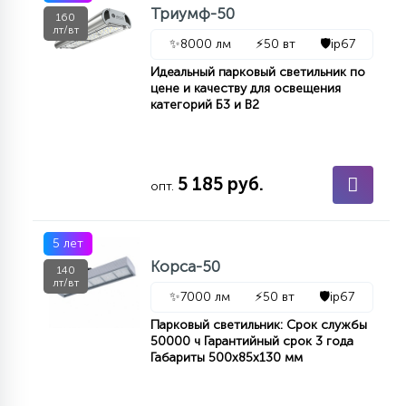
Триумф-50
КРЕСЛА
160
лт/вт
✨
8000 лм
⚡
50 вт
🛡️
ip67
6
Идеальный парковый светильник по
МЕДИЦИНСКИЕ АППАРАТЫ
цене и качеству для освещения
категорий Б3 и В2
3
ОПЕРАЦИОННЫЕ СТОЛЫ
5 185 руб.
опт.
17
ДИНАМИЧЕСКИЙ СВЕТ
5 лет
Корса-50
140
98
лт/вт
СЦЕНИЧЕСКОЕ И СТУДИЙНОЕ
✨
7000 лм
⚡
50 вт
🛡️
ip67
Парковый светильник: Срок службы
50000 ч Гарантийный срок 3 года
6
ЛАЗЕРНЫЕ СИСТЕМЫ
Габариты 500х85х130 мм