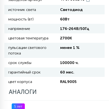
источник света
Светодиод
11
УЛИЧНЫЕ ЕЛИ
мощность (вт)
60Вт
напряжение
176-264В/50Гц
4
ИНТЕРЬЕРНЫЕ ЕЛИ
цветовая температура
2700К
пульсации светового
менее 1 %
12
КОМПЛЕКТЫ ДЛЯ ЕЛЕЙ
потока
срок службы
100000 ч.
4
ВИДЕО ЗАНАВЕСЫ
гарантийный срок
60 мес.
цвет корпуса
RAL9005
524
ПРАЗДНИЧНЫЕ ФИГУРЫ-
АНАЛОГИ
ФОНАРИКИ
5 лет
4
КОСМЕТОЛОГИЧЕСКИЕ