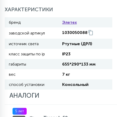
27
ХАРАКТЕРИСТИКИ
135
13
ДЕРЕВЯННЫЕ
ЦИЛИНДРИЧЕСКИЕ
3D МОТИВЫ
СЕГМЕНТ
бренд
Элетех
117
568
10
144
ВОЛНИСТЫЕ
1030050088
заводской артикул
ТАБЛЕТКИ
ГИРЛЯНДЫ
АКСЕССУАРЫ К LED ПАНЕЛЯМ
источник света
Ртутные (ДРЛ)
669
79
БРА И ЛЮСТРЫ
ШАРЫ
класс защиты по ip
IP23
габариты
655*290*133 мм
2
САЛЮТЫ
вес
7 кг
способ установки
Консольный
17
ДЕРЕВЬЯ
АНАЛОГИ
60
5 лет
3D ФИГУРЫ ИЗ АКРИЛА