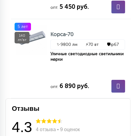
5 450 руб.
КРЕСЛА
опт.
6
МЕДИЦИНСКИЕ АППАРАТЫ
5 лет
Корса-70
140
лт/вт
✨
9800 лм
⚡
70 вт
🛡️
ip67
3
ОПЕРАЦИОННЫЕ СТОЛЫ
Уличные светодиодные светильники
марки
17
ДИНАМИЧЕСКИЙ СВЕТ
6 890 руб.
опт.
98
СЦЕНИЧЕСКОЕ И СТУДИЙНОЕ
Отзывы
6
ЛАЗЕРНЫЕ СИСТЕМЫ
4.3
4 отзыва • 9 оценок