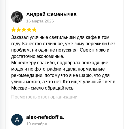
7
УПРАВЛЕНИЕ СВЕТОМ
Андрей Семенычев
16 марта 2026
34
КОМПЛЕКТУЮЩИЕ
Заказал уличные светильники для кафе в том
году. Качество отличное, уже зиму пережили без
4
проблем, ни один не потускнел! Светят ярко и
СТЕКЛЯННЫЕ
достаточно экономиные.
Менеджеру спасибо, подобрала подходящие
модели по фотографии и дала нормальные
37
ПОДВЕСНЫЕ
рекомендации, потому что я не шарю, что для
улицы можно, а что нет. Кто ищет уличный свет в
Москве - смело обращайтесь!
12
НАПОЛЬНЫЕ
Посмотреть ответ организации
36
alex-nefedoff a.
НАСТЕННЫЕ
A
19 октября