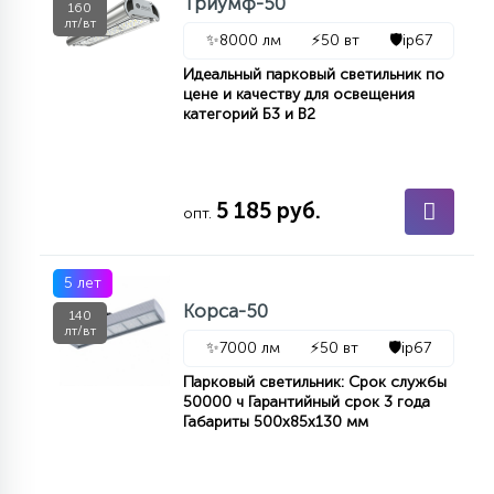
Триумф-50
160
лт/вт
✨
8000 лм
⚡
50 вт
🛡️
ip67
11
УЛИЧНЫЕ ЕЛИ
Идеальный парковый светильник по
цене и качеству для освещения
категорий Б3 и В2
4
ИНТЕРЬЕРНЫЕ ЕЛИ
5 185 руб.
опт.
12
КОМПЛЕКТЫ ДЛЯ ЕЛЕЙ
5 лет
Корса-50
4
140
ВИДЕО ЗАНАВЕСЫ
лт/вт
✨
7000 лм
⚡
50 вт
🛡️
ip67
Парковый светильник: Срок службы
524
ПРАЗДНИЧНЫЕ ФИГУРЫ-
50000 ч Гарантийный срок 3 года
Габариты 500х85х130 мм
ФОНАРИКИ
4
КОСМЕТОЛОГИЧЕСКИЕ