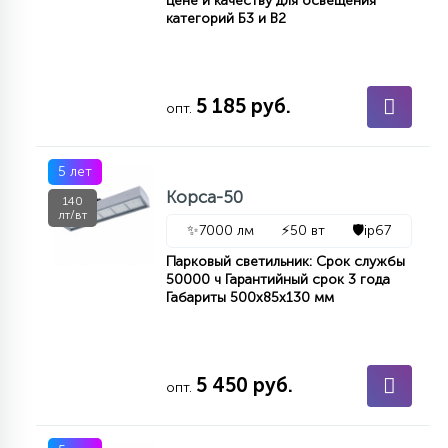
цене и качеству для освещения
категорий Б3 и В2
КРЕСЛА
6
МЕДИЦИНСКИЕ АППАРАТЫ
5 185 руб.
опт.
3
ОПЕРАЦИОННЫЕ СТОЛЫ
5 лет
Корса-50
140
лт/вт
17
✨
7000 лм
⚡
50 вт
🛡️
ip67
ДИНАМИЧЕСКИЙ СВЕТ
Парковый светильник: Срок службы
50000 ч Гарантийный срок 3 года
Габариты 500х85х130 мм
98
СЦЕНИЧЕСКОЕ И СТУДИЙНОЕ
6
5 450 руб.
опт.
ЛАЗЕРНЫЕ СИСТЕМЫ