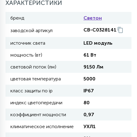
ХАРАКТЕРИСТИКИ
27
135
13
ДЕРЕВЯННЫЕ
ЦИЛИНДРИЧЕСКИЕ
3D МОТИВЫ
СЕГМЕНТ
бренд
Светон
CB-C0328141
заводской артикул
117
568
10
144
ВОЛНИСТЫЕ
ТАБЛЕТКИ
ГИРЛЯНДЫ
АКСЕССУАРЫ К LED ПАНЕЛЯМ
источник света
LED модуль
мощность (вт)
61 Вт
669
79
БРА И ЛЮСТРЫ
ШАРЫ
световой поток (лм)
9150 Лм
цветовая температура
5000
2
САЛЮТЫ
класс защиты по ip
IP67
индекс цветопередачи
80
17
ДЕРЕВЬЯ
коэффициент мощности
0,97
климатическое исполнение
УХЛ1
60
3D ФИГУРЫ ИЗ АКРИЛА