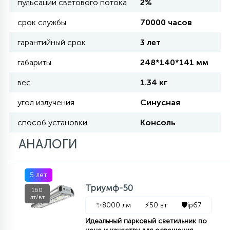
пульсации светового потока
2%
срок службы
70000 часов
11
УЛИЧНЫЕ ЕЛИ
гарантийный срок
3 лет
габариты
248*140*141 мм
4
ИНТЕРЬЕРНЫЕ ЕЛИ
вес
1.34 кг
угол излучения
Синусная
12
КОМПЛЕКТЫ ДЛЯ ЕЛЕЙ
способ установки
Консоль
АНАЛОГИ
4
ВИДЕО ЗАНАВЕСЫ
5 лет
524
ПРАЗДНИЧНЫЕ ФИГУРЫ-
Триумф-50
160
лт/вт
ФОНАРИКИ
✨
8000 лм
⚡
50 вт
🛡️
ip67
Идеальный парковый светильник по
4
КОСМЕТОЛОГИЧЕСКИЕ