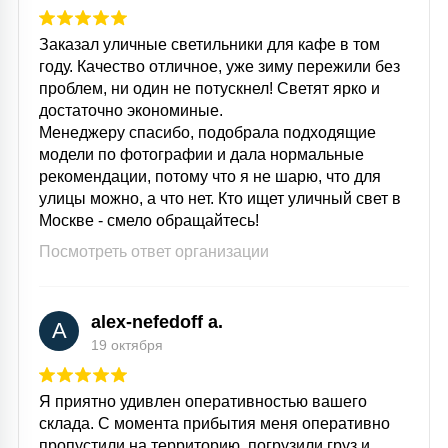
15
С УПРАВЛЕНИЕМ
Заказал уличные светильники для кафе в том
году. Качество отличное, уже зиму пережили без
проблем, ни один не потускнел! Светят ярко и
41
достаточно экономиные.
АКСЕССУАРЫ
Менеджеру спасибо, подобрала подходящие
модели по фотографии и дала нормальные
рекомендации, потому что я не шарю, что для
улицы можно, а что нет. Кто ищет уличный свет в
Москве - смело обращайтесь!
Посмотреть ответ организации
alex-nefedoff a.
A
19 октября
Я приятно удивлен оперативностью вашего
склада. С момента прибытия меня оперативно
пропустили на территорию, погрузили груз и