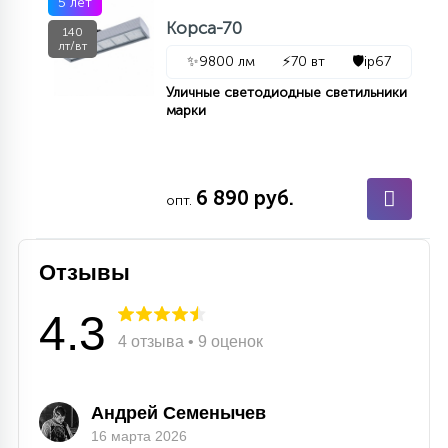
5 лет
7
УПРАВЛЕНИЕ СВЕТОМ
Корса-70
140
лт/вт
✨
9800 лм
⚡
70 вт
🛡️
ip67
34
Уличные светодиодные светильники
КОМПЛЕКТУЮЩИЕ
марки
4
СТЕКЛЯННЫЕ
6 890 руб.
опт.
37
ПОДВЕСНЫЕ
Отзывы
4.3
12
НАПОЛЬНЫЕ
4 отзыва • 9 оценок
36
НАСТЕННЫЕ
Андрей Семенычев
16 марта 2026