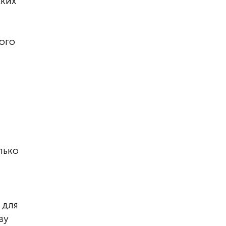
ских
ого
лько
 для
ву