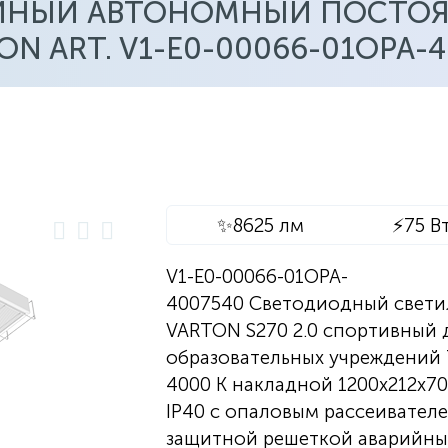
ЙНЫЙ АВТОНОМНЫЙ ПОСТО
N ART. V1-E0-00066-01OPA-4
✨
8625 лм
⚡
75 В
V1-E0-00066-01OPA-
4007540 Светодиодный свети
VARTON S270 2.0 спортивный 
образовательных учреждений 
4000 K накладной 1200х212х7
IP40 с опаловым рассеивателе
защитной решеткой аварийн