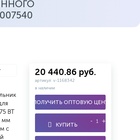
ЯННОГО
007540
т
20 440.86 руб.
артикул: v-1168342
в наличии
льник
ПОЛУЧИТЬ ОПТОВУЮ ЦЕНУ
для
75 ВТ
0 мм
-
+
КУПИТЬ
м с
ый