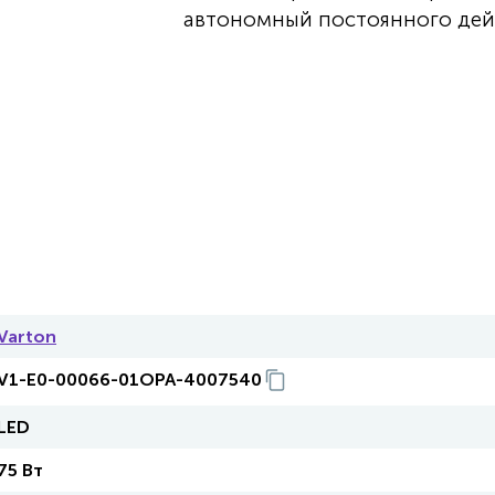
автономный постоянного дей
Varton
V1-E0-00066-01OPA-4007540
LED
75 Вт