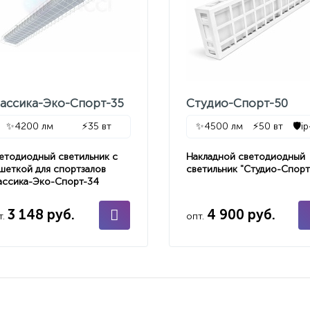
лассика-Эко-Спорт-35
Студио-Спорт-50
✨
4200 лм
⚡
35 вт
✨
4500 лм
⚡
50 вт
🛡️
i
етодиодный светильник с
Накладной светодиодный
шеткой для спортзалов
светильник "Студио-Спорт
ассика-Эко-Спорт-34
3 148 руб.
4 900 руб.
т.
опт.