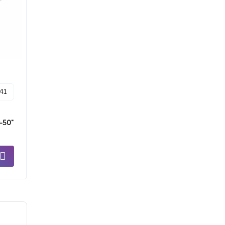
p41
-50"