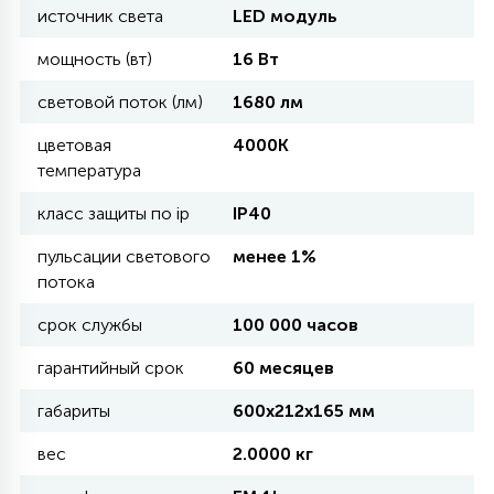
источник света
LED модуль
11
мощность (вт)
16 Вт
УЛИЧНЫЕ ЕЛИ
световой поток (лм)
1680 лм
4
цветовая
4000K
ИНТЕРЬЕРНЫЕ ЕЛИ
температура
класс защиты по ip
IP40
12
КОМПЛЕКТЫ ДЛЯ ЕЛЕЙ
пульсации светового
менее 1%
потока
4
срок службы
100 000 часов
ВИДЕО ЗАНАВЕСЫ
гарантийный срок
60 месяцев
524
ПРАЗДНИЧНЫЕ ФИГУРЫ-
габариты
600х212х165 мм
ФОНАРИКИ
вес
2.0000 кг
4
КОСМЕТОЛОГИЧЕСКИЕ