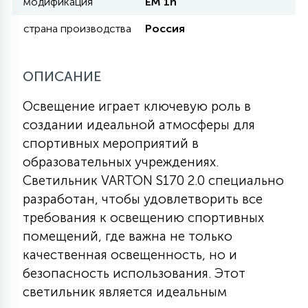
модификация
EM 1h
КРЕСЛА
страна производства
Россия
6
МЕДИЦИНСКИЕ АППАРАТЫ
ОПИСАНИЕ
3
Освещение играет ключевую роль в
ОПЕРАЦИОННЫЕ СТОЛЫ
создании идеальной атмосферы для
спортивных мероприятий в
17
образовательных учреждениях.
ДИНАМИЧЕСКИЙ СВЕТ
Светильник VARTON S170 2.0 специально
разработан, чтобы удовлетворить все
98
требования к освещению спортивных
СЦЕНИЧЕСКОЕ И СТУДИЙНОЕ
помещений, где важна не только
качественная освещенность, но и
6
ЛАЗЕРНЫЕ СИСТЕМЫ
безопасность использования. Этот
светильник является идеальным