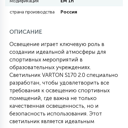
модификация
EM 1h
КРЕСЛА
страна производства
Россия
6
МЕДИЦИНСКИЕ АППАРАТЫ
ОПИСАНИЕ
3
Освещение играет ключевую роль в
ОПЕРАЦИОННЫЕ СТОЛЫ
создании идеальной атмосферы для
спортивных мероприятий в
17
образовательных учреждениях.
ДИНАМИЧЕСКИЙ СВЕТ
Светильник VARTON S170 2.0 специально
разработан, чтобы удовлетворить все
98
требования к освещению спортивных
СЦЕНИЧЕСКОЕ И СТУДИЙНОЕ
помещений, где важна не только
качественная освещенность, но и
6
ЛАЗЕРНЫЕ СИСТЕМЫ
безопасность использования. Этот
светильник является идеальным