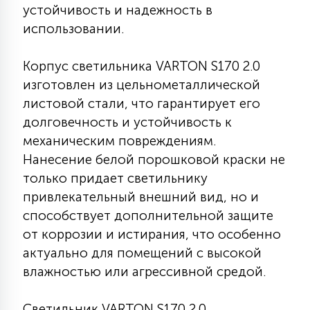
устойчивость и надежность в
15
С УПРАВЛЕНИЕМ
использовании.
Корпус светильника VARTON S170 2.0
41
АКСЕССУАРЫ
изготовлен из цельнометаллической
листовой стали, что гарантирует его
долговечность и устойчивость к
механическим повреждениям.
Нанесение белой порошковой краски не
только придает светильнику
привлекательный внешний вид, но и
способствует дополнительной защите
от коррозии и истирания, что особенно
актуально для помещений с высокой
влажностью или агрессивной средой.
Светильник VARTON S170 2.0