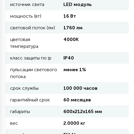
источник света
LED модуль
11
мощность (вт)
16 Вт
УЛИЧНЫЕ ЕЛИ
световой поток (лм)
1760 лм
4
цветовая
4000K
ИНТЕРЬЕРНЫЕ ЕЛИ
температура
класс защиты по ip
IP40
12
КОМПЛЕКТЫ ДЛЯ ЕЛЕЙ
пульсации светового
менее 1%
потока
4
срок службы
100 000 часов
ВИДЕО ЗАНАВЕСЫ
гарантийный срок
60 месяцев
524
ПРАЗДНИЧНЫЕ ФИГУРЫ-
габариты
600х212х165 мм
ФОНАРИКИ
вес
2.0000 кг
4
КОСМЕТОЛОГИЧЕСКИЕ