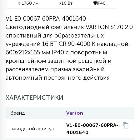
✨
1760 лм
⚡
16 Вт
🛡️
IP40
27
135
13
ДЕРЕВЯННЫЕ
ЦИЛИНДРИЧЕСКИЕ
3D МОТИВЫ
V1-E0-00067-60PRA-4001640 -
СЕГМЕНТ
Светодиодный светильник VARTON S170 2.0
117
спортивный для образовательных
568
10
144
ВОЛНИСТЫЕ
ТАБЛЕТКИ
ГИРЛЯНДЫ
АКСЕССУАРЫ К LED ПАНЕЛЯМ
учреждений 16 ВТ CRI90 4000 K накладной
600х212х165 мм IP40 с поворотным
669
79
кронштейном защитной решеткой и
БРА И ЛЮСТРЫ
ШАРЫ
рассеивателем призма аварийный
автономный постоянного действия
2
САЛЮТЫ
ХАРАКТЕРИСТИКИ
17
ДЕРЕВЬЯ
бренд
Varton
V1-E0-00067-60PRA-
заводской артикул
60
4001640
3D ФИГУРЫ ИЗ АКРИЛА