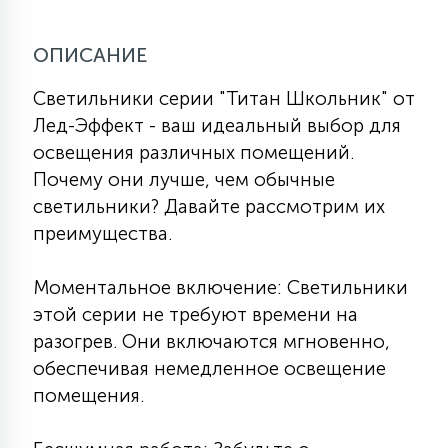
7
УПРАВЛЕНИЕ СВЕТОМ
ОПИСАНИЕ
34
Светильники серии "Титан Школьник" от
КОМПЛЕКТУЮЩИЕ
Лед-Эффект - ваш идеальный выбор для
освещения различных помещений.
4
СТЕКЛЯННЫЕ
Почему они лучше, чем обычные
светильники? Давайте рассмотрим их
преимущества.
37
ПОДВЕСНЫЕ
Моментальное включение: Светильники
этой серии не требуют времени на
12
НАПОЛЬНЫЕ
разогрев. Они включаются мгновенно,
обеспечивая немедленное освещение
помещения.
36
НАСТЕННЫЕ