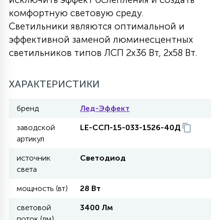
комфортную световую среду.
27
135
13
ДЕРЕВЯННЫЕ
ЦИЛИНДРИЧЕСКИЕ
3D МОТИВЫ
Светильники являются оптимальной и
СЕГМЕНТ
эффективной заменой люминесцентных
светильников типов ЛСП 2х36 Вт, 2х58 Вт.
117
568
10
144
ВОЛНИСТЫЕ
ТАБЛЕТКИ
ГИРЛЯНДЫ
АКСЕССУАРЫ К LED ПАНЕЛЯМ
ХАРАКТЕРИСТИКИ
669
79
БРА И ЛЮСТРЫ
ШАРЫ
бренд
Лед-Эффект
заводской
LE-ССП-15-033-1526-40Д
2
САЛЮТЫ
артикул
источник
Светодиод
света
17
ДЕРЕВЬЯ
мощность (вт)
28 Вт
60
световой
3400 Лм
3D ФИГУРЫ ИЗ АКРИЛА
поток (лм)