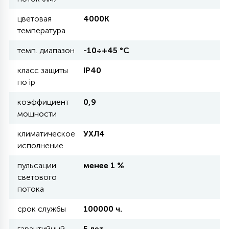
цветовая
4000К
11
температура
УЛИЧНЫЕ ЕЛИ
темп. диапазон
-10÷+45 °С
4
класс защиты
IP40
ИНТЕРЬЕРНЫЕ ЕЛИ
по ip
коэффициент
0,9
12
КОМПЛЕКТЫ ДЛЯ ЕЛЕЙ
мощности
климатическое
УХЛ4
4
исполнение
ВИДЕО ЗАНАВЕСЫ
пульсации
менее 1 %
светового
524
ПРАЗДНИЧНЫЕ ФИГУРЫ-
потока
ФОНАРИКИ
срок службы
100000 ч.
4
КОСМЕТОЛОГИЧЕСКИЕ
гарантийный
5 лет