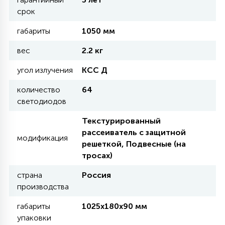
КРЕСЛА
срок
габариты
1050 мм
6
МЕДИЦИНСКИЕ АППАРАТЫ
вес
2.2 кг
угол излучения
КСС Д
3
ОПЕРАЦИОННЫЕ СТОЛЫ
количество
64
светодиодов
17
ДИНАМИЧЕСКИЙ СВЕТ
Текстурированный
рассеиватель с защитной
модификация
решеткой, Подвесные (на
98
тросах)
СЦЕНИЧЕСКОЕ И СТУДИЙНОЕ
страна
Россия
производства
6
ЛАЗЕРНЫЕ СИСТЕМЫ
габариты
1025х180х90 мм
упаковки