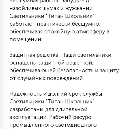
Бесшумная работа: Забудьте о
15
назойливых шумах и жужжании.
С УПРАВЛЕНИЕМ
Светильники "Титан Школьник"
работают практически бесшумно,
41
обеспечивая спокойную атмосферу в
АКСЕССУАРЫ
помещении.
Защитная решетка: Наши светильники
оснащены защитной решеткой,
обеспечивающей безопасность и защиту
от случайных повреждений.
Надежность и долгий срок службы:
Светильники "Титан Школьник"
разработаны для длительной
эксплуатации. Рабочий ресурс
промышленного светодиодного