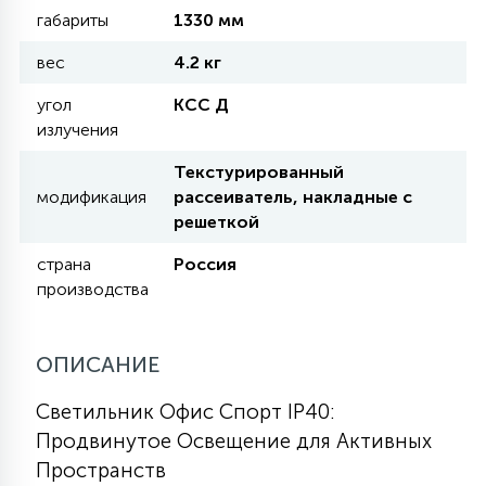
габариты
1330 мм
КРЕСЛА
вес
4.2 кг
6
МЕДИЦИНСКИЕ АППАРАТЫ
угол
КСС Д
излучения
3
Текстурированный
ОПЕРАЦИОННЫЕ СТОЛЫ
модификация
рассеиватель, накладные с
решеткой
17
ДИНАМИЧЕСКИЙ СВЕТ
страна
Россия
производства
98
СЦЕНИЧЕСКОЕ И СТУДИЙНОЕ
ОПИСАНИЕ
Светильник Офис Спорт IP40:
6
ЛАЗЕРНЫЕ СИСТЕМЫ
Продвинутое Освещение для Активных
Пространств