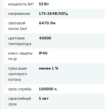
мощность (вт)
53 Вт
11
напряжение
175-264В/50Гц
УЛИЧНЫЕ ЕЛИ
световой
6470 Лм
поток (лм)
4
ИНТЕРЬЕРНЫЕ ЕЛИ
цветовая
4000К
температура
12
КОМПЛЕКТЫ ДЛЯ ЕЛЕЙ
класс защиты
IP40
по ip
пульсации
менее 1 %
4
ВИДЕО ЗАНАВЕСЫ
светового
потока
524
ПРАЗДНИЧНЫЕ ФИГУРЫ-
срок службы
100000 ч.
ФОНАРИКИ
гарантийный
5 лет
срок
4
КОСМЕТОЛОГИЧЕСКИЕ