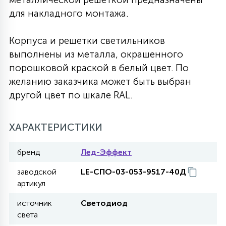
для накладного монтажа.
27
135
13
ДЕРЕВЯННЫЕ
ЦИЛИНДРИЧЕСКИЕ
3D МОТИВЫ
СЕГМЕНТ
Корпуса и решетки светильников
выполнены из металла, окрашенного
117
568
10
144
ВОЛНИСТЫЕ
ТАБЛЕТКИ
ГИРЛЯНДЫ
порошковой краской в белый цвет. По
АКСЕССУАРЫ К LED ПАНЕЛЯМ
желанию заказчика может быть выбран
другой цвет по шкале RAL.
669
79
БРА И ЛЮСТРЫ
ШАРЫ
ХАРАКТЕРИСТИКИ
2
САЛЮТЫ
бренд
Лед-Эффект
заводской
LE-СПО-03-053-9517-40Д
17
ДЕРЕВЬЯ
артикул
источник
Светодиод
60
света
3D ФИГУРЫ ИЗ АКРИЛА