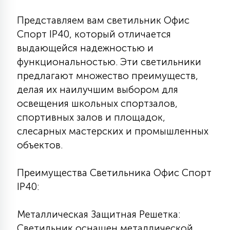
7
УПРАВЛЕНИЕ СВЕТОМ
Представляем вам светильник Офис
Спорт IP40, который отличается
34
выдающейся надежностью и
КОМПЛЕКТУЮЩИЕ
функциональностью. Эти светильники
предлагают множество преимуществ,
4
делая их наилучшим выбором для
СТЕКЛЯННЫЕ
освещения школьных спортзалов,
спортивных залов и площадок,
37
слесарных мастерских и промышленных
ПОДВЕСНЫЕ
объектов.
12
НАПОЛЬНЫЕ
Преимущества Светильника Офис Спорт
IP40:
36
НАСТЕННЫЕ
Металлическая Защитная Решетка:
Светильник оснащен металлической