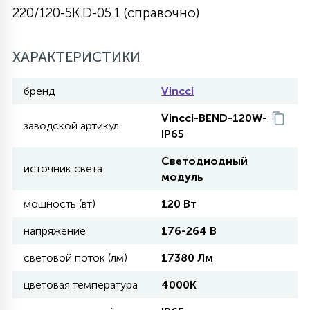
220/120-5K.D-05.1 (справочно)
27
135
13
ДЕРЕВЯННЫЕ
ЦИЛИНДРИЧЕСКИЕ
3D МОТИВЫ
СЕГМЕНТ
ХАРАКТЕРИСТИКИ
117
568
10
144
ВОЛНИСТЫЕ
ТАБЛЕТКИ
ГИРЛЯНДЫ
бренд
Vincci
АКСЕССУАРЫ К LED ПАНЕЛЯМ
Vincci-BEND-120W-
заводской артикул
669
79
IP65
БРА И ЛЮСТРЫ
ШАРЫ
Светодиодный
источник света
модуль
2
САЛЮТЫ
мощность (вт)
120 Вт
напряжение
176-264 В
17
ДЕРЕВЬЯ
световой поток (лм)
17380 Лм
цветовая температура
4000К
60
3D ФИГУРЫ ИЗ АКРИЛА