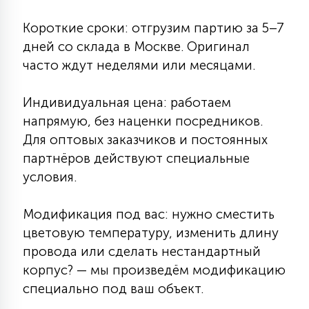
7
УПРАВЛЕНИЕ СВЕТОМ
Короткие сроки: отгрузим партию за 5–7
дней со склада в Москве. Оригинал
34
часто ждут неделями или месяцами.
КОМПЛЕКТУЮЩИЕ
Индивидуальная цена: работаем
4
напрямую, без наценки посредников.
СТЕКЛЯННЫЕ
Для оптовых заказчиков и постоянных
партнёров действуют специальные
37
ПОДВЕСНЫЕ
условия.
Модификация под вас: нужно сместить
12
НАПОЛЬНЫЕ
цветовую температуру, изменить длину
провода или сделать нестандартный
корпус? — мы произведём модификацию
36
НАСТЕННЫЕ
специально под ваш объект.