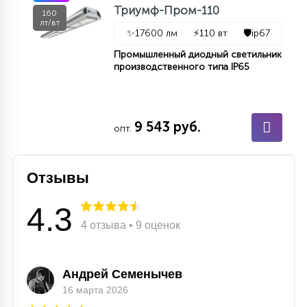
Триумф-Пром-110
160
лт/вт
✨
17600 лм
⚡
110 вт
🛡️
ip67
Промышленный диодный светильник
производственного типа IP65
9 543 руб.
опт.
Отзывы
4.3
4 отзыва • 9 оценок
Андрей Семенычев
16 марта 2026