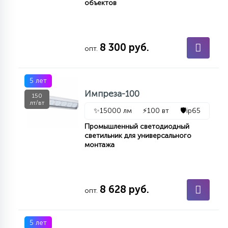
объектов
8 300 руб.
опт.
5 лет
Импреза-100
150
лт/вт
✨
15000 лм
⚡
100 вт
🛡️
ip65
Промышленный светодиодный
светильник для универсального
монтажа
8 628 руб.
опт.
5 лет