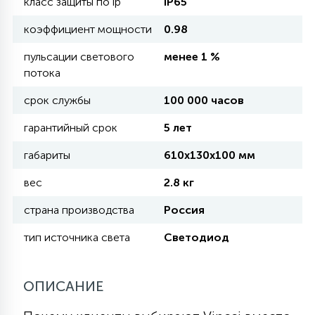
класс защиты по ip
IP65
коэффициент мощности
0.98
11
УЛИЧНЫЕ ЕЛИ
пульсации светового
менее 1 %
потока
4
ИНТЕРЬЕРНЫЕ ЕЛИ
срок службы
100 000 часов
гарантийный срок
5 лет
12
КОМПЛЕКТЫ ДЛЯ ЕЛЕЙ
габариты
610x130x100 мм
вес
2.8 кг
4
ВИДЕО ЗАНАВЕСЫ
страна производства
Россия
тип источника света
Светодиод
524
ПРАЗДНИЧНЫЕ ФИГУРЫ-
ФОНАРИКИ
ОПИСАНИЕ
4
КОСМЕТОЛОГИЧЕСКИЕ