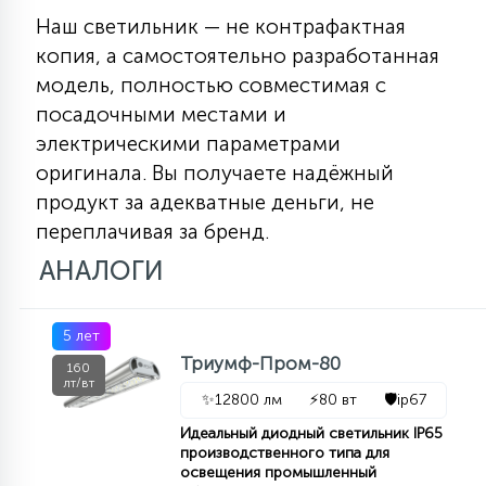
Наш светильник — не контрафактная
15
С УПРАВЛЕНИЕМ
копия, а самостоятельно разработанная
модель, полностью совместимая с
41
посадочными местами и
АКСЕССУАРЫ
электрическими параметрами
оригинала. Вы получаете надёжный
продукт за адекватные деньги, не
переплачивая за бренд.
АНАЛОГИ
5 лет
Триумф-Пром-80
160
лт/вт
✨
12800 лм
⚡
80 вт
🛡️
ip67
Идеальный диодный светильник IP65
производственного типа для
освещения промышленный