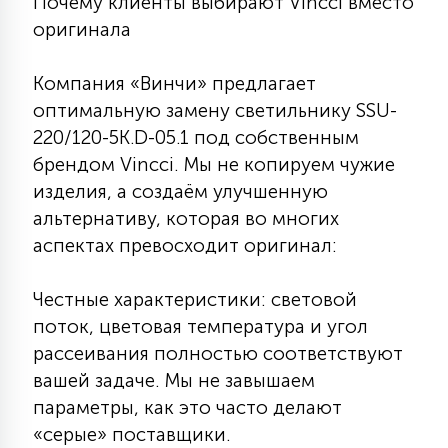
Почему клиенты выбирают Vincci вместо
КРЕСЛА
оригинала
6
Компания «Винчи» предлагает
МЕДИЦИНСКИЕ АППАРАТЫ
оптимальную замену светильнику SSU-
220/120-5K.D-05.1 под собственным
3
брендом Vincci. Мы не копируем чужие
ОПЕРАЦИОННЫЕ СТОЛЫ
изделия, а создаём улучшенную
альтернативу, которая во многих
17
ДИНАМИЧЕСКИЙ СВЕТ
аспектах превосходит оригинал:
Честные характеристики: световой
98
СЦЕНИЧЕСКОЕ И СТУДИЙНОЕ
поток, цветовая температура и угол
рассеивания полностью соответствуют
вашей задаче. Мы не завышаем
6
ЛАЗЕРНЫЕ СИСТЕМЫ
параметры, как это часто делают
«серые» поставщики.