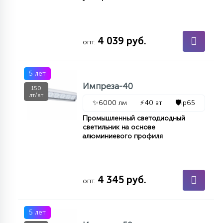
4 039 руб.
опт.
5 лет
Импреза-40
150
лт/вт
✨
6000 лм
⚡
40 вт
🛡️
ip65
Промышленный светодиодный
светильник на основе
алюминиевого профиля
4 345 руб.
опт.
5 лет