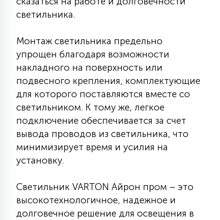
сказаться на работе и долговечности
7
УПРАВЛЕНИЕ СВЕТОМ
светильника.
Монтаж светильника предельно
34
КОМПЛЕКТУЮЩИЕ
упрощен благодаря возможности
накладного на поверхность или
подвесного крепления, комплектующие
4
СТЕКЛЯННЫЕ
для которого поставляются вместе со
светильником. К тому же, легкое
37
подключение обеспечивается за счет
ПОДВЕСНЫЕ
вывода проводов из светильника, что
минимизирует время и усилия на
12
установку.
НАПОЛЬНЫЕ
Светильник VARTON Айрон пром – это
36
высокотехнологичное, надежное и
НАСТЕННЫЕ
долговечное решение для освещения в