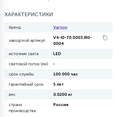
27
135
13
ДЕРЕВЯННЫЕ
ЦИЛИНДРИЧЕСКИЕ
3D МОТИВЫ
ХАРАКТЕРИСТИКИ
СЕГМЕНТ
бренд
Varton
117
568
10
144
ВОЛНИСТЫЕ
ТАБЛЕТКИ
ГИРЛЯНДЫ
АКСЕССУАРЫ К LED ПАНЕЛЯМ
V4-I0-70.0003.IR0-
заводской артикул
0004
669
79
БРА И ЛЮСТРЫ
ШАРЫ
источник света
LED
световой поток (лм)
-
2
САЛЮТЫ
срок службы
100 000 час
гарантийный срок
5 лет
17
ДЕРЕВЬЯ
вес
0.0200 кг
страна
Россия
60
производства
3D ФИГУРЫ ИЗ АКРИЛА