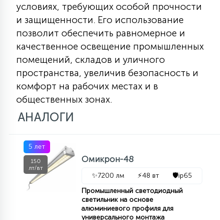
условиях, требующих особой прочности
15
С УПРАВЛЕНИЕМ
и защищенности. Его использование
позволит обеспечить равномерное и
качественное освещение промышленных
41
АКСЕССУАРЫ
помещений, складов и уличного
пространства, увеличив безопасность и
комфорт на рабочих местах и в
общественных зонах.
АНАЛОГИ
5 лет
Омикрон-48
150
лт/вт
✨
7200 лм
⚡
48 вт
🛡️
ip65
Промышленный светодиодный
светильник на основе
алюминиевого профиля для
универсального монтажа