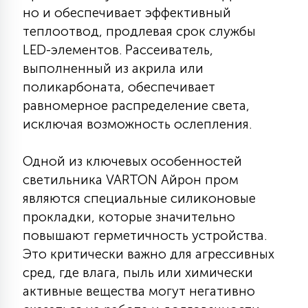
но и обеспечивает эффективный
КРЕСЛА
теплоотвод, продлевая срок службы
LED-элементов. Рассеиватель,
6
МЕДИЦИНСКИЕ АППАРАТЫ
выполненный из акрила или
поликарбоната, обеспечивает
3
равномерное распределение света,
ОПЕРАЦИОННЫЕ СТОЛЫ
исключая возможность ослепления.
17
Одной из ключевых особенностей
ДИНАМИЧЕСКИЙ СВЕТ
светильника VARTON Айрон пром
являются специальные силиконовые
98
прокладки, которые значительно
СЦЕНИЧЕСКОЕ И СТУДИЙНОЕ
повышают герметичность устройства.
Это критически важно для агрессивных
6
ЛАЗЕРНЫЕ СИСТЕМЫ
сред, где влага, пыль или химически
активные вещества могут негативно