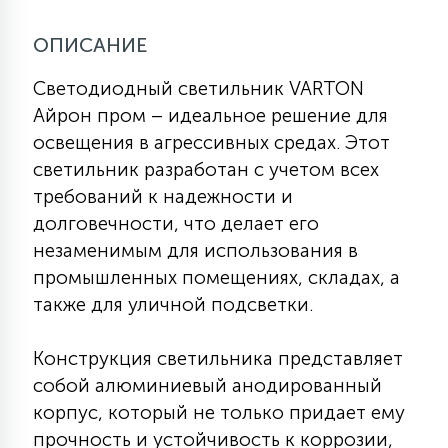
ОПИСАНИЕ
11
УЛИЧНЫЕ ЕЛИ
Светодиодный светильник VARTON
Айрон пром – идеальное решение для
4
освещения в агрессивных средах. Этот
ИНТЕРЬЕРНЫЕ ЕЛИ
светильник разработан с учетом всех
требований к надежности и
12
КОМПЛЕКТЫ ДЛЯ ЕЛЕЙ
долговечности, что делает его
незаменимым для использования в
промышленных помещениях, складах, а
4
ВИДЕО ЗАНАВЕСЫ
также для уличной подсветки.
Конструкция светильника представляет
524
ПРАЗДНИЧНЫЕ ФИГУРЫ-
собой алюминиевый анодированный
ФОНАРИКИ
корпус, который не только придает ему
прочность и устойчивость к коррозии,
4
КОСМЕТОЛОГИЧЕСКИЕ