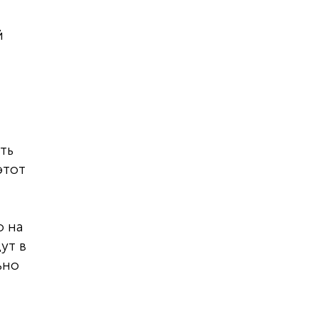
й
ть
этот
о на
ут в
ьно