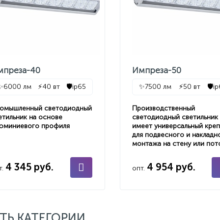
мпреза-40
Импреза-50
✨
6000 лм
⚡
40 вт
🛡️
ip65
✨
7500 лм
⚡
50 вт
🛡️
i
омышленный светодиодный
Производственный
етильник на основе
светодиодный светильник
юминиевого профиля
имеет универсальный кре
для подвесного и накладн
монтажа на стену или пот
4 345 руб.
4 954 руб.
т.
опт.
ТЬ КАТЕГОРИИ