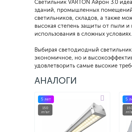
Светильник VARTON Айрон 3.0 иде
зданий, промышленных помещений
светильников, складов, а также мо
высокая степень защиты от пыли и
использования в сложных условиях.
Выбирая светодиодный светильник 
экономичное, но и высокоэффекти
удовлетворить самые высокие треб
АНАЛОГИ
5 лет
5 л
150
15
лт/вт
лт/