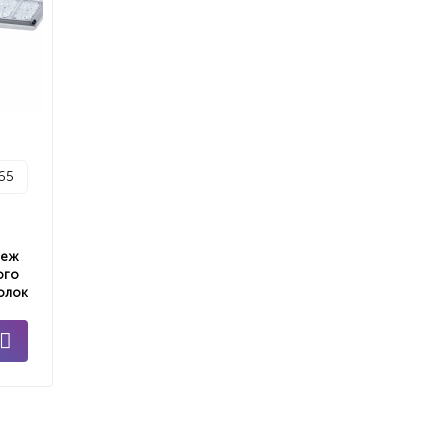
p65
пеж
ого
олок