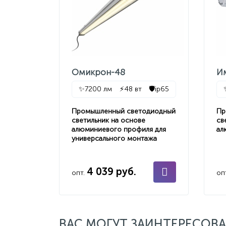
Омикрон-48
И
✨
7200 лм
⚡
48 вт
🛡️
ip65
Промышленный светодиодный
Пр
светильник на основе
св
алюминиевого профиля для
ал
универсального монтажа
4 039 руб.
опт.
оп
ВАС МОГУТ ЗАИНТЕРЕСОВА