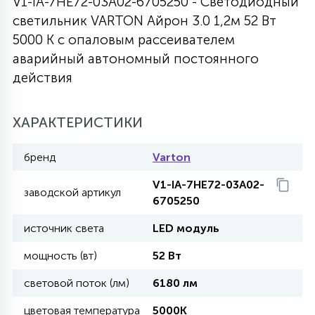
V1-IA-7HE72-03A02-6705250 - Светодиодный
светильник VARTON Айрон 3.0 1,2м 52 Вт
27
135
13
ДЕРЕВЯННЫЕ
ЦИЛИНДРИЧЕСКИЕ
3D МОТИВЫ
5000 K с опаловым рассеивателем
СЕГМЕНТ
аварийный автономный постоянного
действия
117
568
10
144
ВОЛНИСТЫЕ
ТАБЛЕТКИ
ГИРЛЯНДЫ
АКСЕССУАРЫ К LED ПАНЕЛЯМ
ХАРАКТЕРИСТИКИ
669
79
БРА И ЛЮСТРЫ
ШАРЫ
бренд
Varton
V1-IA-7HE72-03A02-
2
заводской артикул
САЛЮТЫ
6705250
источник света
LED модуль
17
ДЕРЕВЬЯ
мощность (вт)
52 Вт
световой поток (лм)
6180 лм
60
3D ФИГУРЫ ИЗ АКРИЛА
цветовая температура
5000K