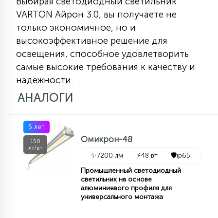
Выбирая светодиодный светильник
VARTON Айрон 3.0, вы получаете не
только экономичное, но и
высокоэффективное решение для
освещения, способное удовлетворить
самые высокие требования к качеству и
надежности.
АНАЛОГИ
5 лет
Омикрон-48
150
лт/вт
✨
7200 лм
⚡
48 вт
🛡️
ip65
Промышленный светодиодный
светильник на основе
алюминиевого профиля для
универсального монтажа