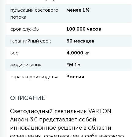
пульсации светового
менее 1%
11
потока
УЛИЧНЫЕ ЕЛИ
срок службы
100 000 часов
4
гарантийный срок
60 месяцев
ИНТЕРЬЕРНЫЕ ЕЛИ
вес
4.0000 кг
12
модификация
EM 1h
КОМПЛЕКТЫ ДЛЯ ЕЛЕЙ
страна производства
Россия
4
ВИДЕО ЗАНАВЕСЫ
ОПИСАНИЕ
524
ПРАЗДНИЧНЫЕ ФИГУРЫ-
Светодиодный светильник VARTON
ФОНАРИКИ
Айрон 3.0 представляет собой
инновационное решение в области
4
КОСМЕТОЛОГИЧЕСКИЕ
освещения, сочетающее в себе высокую