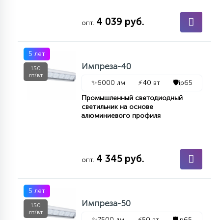
4 039 руб.
опт.
5 лет
Импреза-40
150
лт/вт
✨
6000 лм
⚡
40 вт
🛡️
ip65
Промышленный светодиодный
светильник на основе
алюминиевого профиля
4 345 руб.
опт.
5 лет
Импреза-50
150
лт/вт
✨
7500 лм
⚡
50 вт
🛡️
ip65