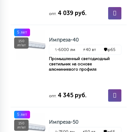
4 039 руб.
опт.
5 лет
Импреза-40
150
лт/вт
✨
6000 лм
⚡
40 вт
🛡️
ip65
Промышленный светодиодный
светильник на основе
алюминиевого профиля
4 345 руб.
опт.
5 лет
Импреза-50
150
лт/вт
✨
7500 лм
⚡
50 вт
🛡️
ip65