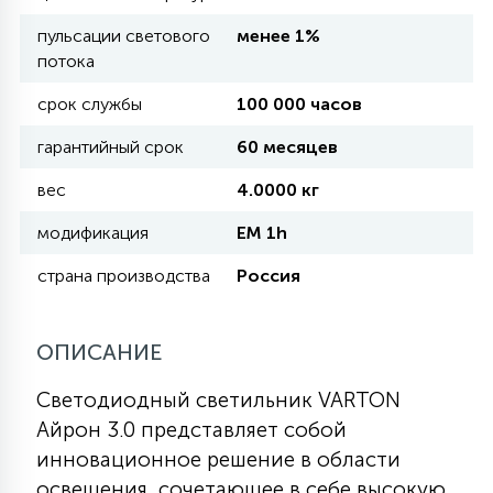
пульсации светового
менее 1%
11
потока
УЛИЧНЫЕ ЕЛИ
срок службы
100 000 часов
4
гарантийный срок
60 месяцев
ИНТЕРЬЕРНЫЕ ЕЛИ
вес
4.0000 кг
12
модификация
EM 1h
КОМПЛЕКТЫ ДЛЯ ЕЛЕЙ
страна производства
Россия
4
ВИДЕО ЗАНАВЕСЫ
ОПИСАНИЕ
524
ПРАЗДНИЧНЫЕ ФИГУРЫ-
Светодиодный светильник VARTON
ФОНАРИКИ
Айрон 3.0 представляет собой
инновационное решение в области
4
КОСМЕТОЛОГИЧЕСКИЕ
освещения, сочетающее в себе высокую