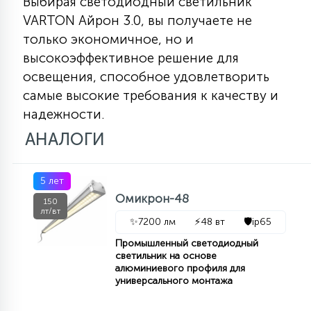
Выбирая светодиодный светильник
VARTON Айрон 3.0, вы получаете не
только экономичное, но и
высокоэффективное решение для
освещения, способное удовлетворить
самые высокие требования к качеству и
надежности.
АНАЛОГИ
5 лет
Омикрон-48
150
лт/вт
✨
7200 лм
⚡
48 вт
🛡️
ip65
Промышленный светодиодный
светильник на основе
алюминиевого профиля для
универсального монтажа