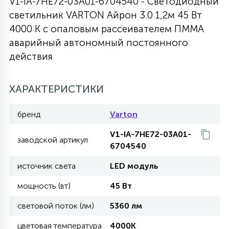
V1-IA-7HE72-03A01-6704540 - Светодиодный
светильник VARTON Айрон 3.0 1,2м 45 Вт
27
135
13
ДЕРЕВЯННЫЕ
ЦИЛИНДРИЧЕСКИЕ
3D МОТИВЫ
4000 K с опаловым рассеивателем ПММА
СЕГМЕНТ
аварийный автономный постоянного
действия
117
568
10
144
ВОЛНИСТЫЕ
ТАБЛЕТКИ
ГИРЛЯНДЫ
АКСЕССУАРЫ К LED ПАНЕЛЯМ
ХАРАКТЕРИСТИКИ
669
79
БРА И ЛЮСТРЫ
ШАРЫ
бренд
Varton
V1-IA-7HE72-03A01-
2
заводской артикул
САЛЮТЫ
6704540
источник света
LED модуль
17
ДЕРЕВЬЯ
мощность (вт)
45 Вт
световой поток (лм)
5360 лм
60
3D ФИГУРЫ ИЗ АКРИЛА
цветовая температура
4000K