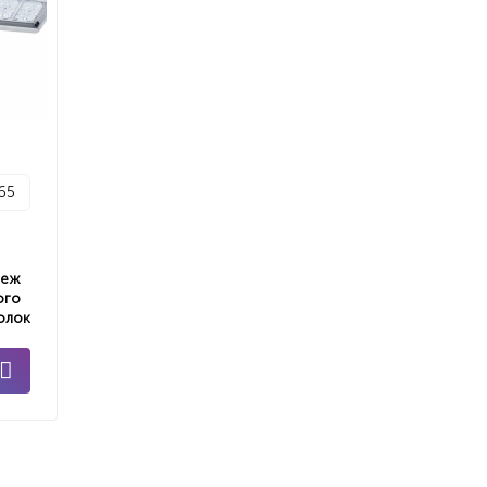
p65
пеж
ого
олок