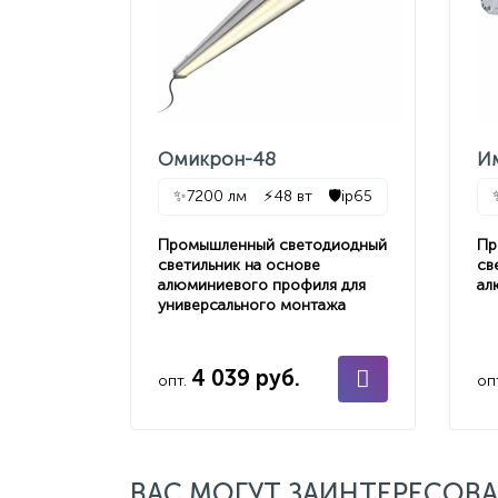
Омикрон-48
И
✨
7200 лм
⚡
48 вт
🛡️
ip65
Промышленный светодиодный
Пр
светильник на основе
св
алюминиевого профиля для
ал
универсального монтажа
4 039 руб.
опт.
оп
ВАС МОГУТ ЗАИНТЕРЕСОВА