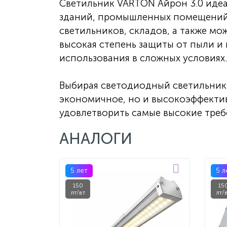
Светильник VARTON Айрон 3.0 иде
зданий, промышленных помещений
светильников, складов, а также мо
высокая степень защиты от пыли и
использования в сложных условиях.
Выбирая светодиодный светильник 
экономичное, но и высокоэффекти
удовлетворить самые высокие треб
АНАЛОГИ
5 лет
5 л
150
15
лт/вт
лт/