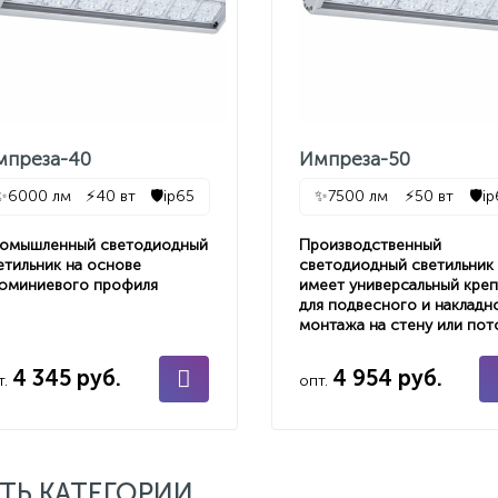
мпреза-40
Импреза-50
✨
6000 лм
⚡
40 вт
🛡️
ip65
✨
7500 лм
⚡
50 вт
🛡️
i
омышленный светодиодный
Производственный
етильник на основе
светодиодный светильник
юминиевого профиля
имеет универсальный кре
для подвесного и накладн
монтажа на стену или пот
4 345 руб.
4 954 руб.
т.
опт.
ТЬ КАТЕГОРИИ