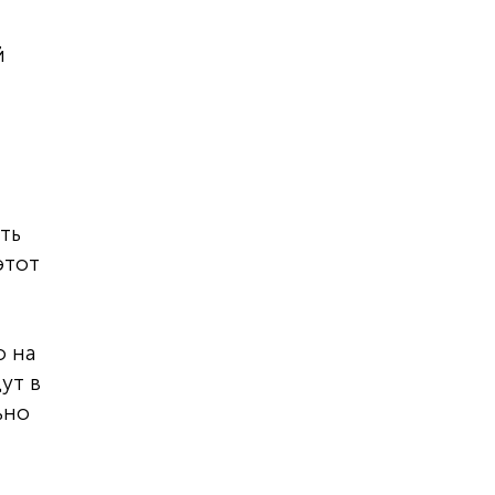
й
ть
этот
о на
ут в
ьно