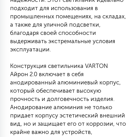
КРЕСЛА
подходит для использования в
промышленных помещениях, на складах,
6
а также для уличной подсветки,
МЕДИЦИНСКИЕ АППАРАТЫ
благодаря своей способности
выдерживать экстремальные условия
3
эксплуатации.
ОПЕРАЦИОННЫЕ СТОЛЫ
Конструкция светильника VARTON
17
ДИНАМИЧЕСКИЙ СВЕТ
Айрон 2.0 включает в себя
анодированный алюминиевый корпус,
который обеспечивает высокую
98
СЦЕНИЧЕСКОЕ И СТУДИЙНОЕ
прочность и долговечность изделия.
Анодирование алюминия не только
придает корпусу эстетический внешний
6
ЛАЗЕРНЫЕ СИСТЕМЫ
вид, но и защищает его от коррозии, что
крайне важно для устройств,