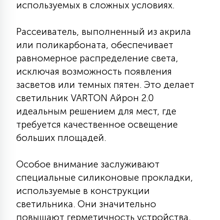
используемых в сложных условиях.
7
УПРАВЛЕНИЕ СВЕТОМ
Рассеиватель, выполненный из акрила
34
или поликарбоната, обеспечивает
КОМПЛЕКТУЮЩИЕ
равномерное распределение света,
исключая возможность появления
4
засветов или темных пятен. Это делает
СТЕКЛЯННЫЕ
светильник VARTON Айрон 2.0
идеальным решением для мест, где
37
требуется качественное освещение
ПОДВЕСНЫЕ
больших площадей.
12
НАПОЛЬНЫЕ
Особое внимание заслуживают
специальные силиконовые прокладки,
используемые в конструкции
36
НАСТЕННЫЕ
светильника. Они значительно
повышают герметичность устройства,