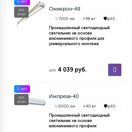
5 лет
Омикрон-48
150
лт/вт
✨
7200 лм
⚡
48 вт
🛡️
ip65
Промышленный светодиодный
светильник на основе
алюминиевого профиля для
универсального монтажа
4 039 руб.
опт.
5 лет
Импреза-40
150
лт/вт
✨
6000 лм
⚡
40 вт
🛡️
ip65
Промышленный светодиодный
светильник на основе
алюминиевого профиля