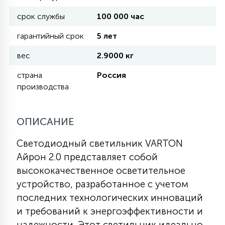
срок службы
100 000 час
11
УЛИЧНЫЕ ЕЛИ
гарантийный срок
5 лет
вес
2.9000 кг
4
ИНТЕРЬЕРНЫЕ ЕЛИ
страна
Россия
производства
12
КОМПЛЕКТЫ ДЛЯ ЕЛЕЙ
ОПИСАНИЕ
4
Светодиодный светильник VARTON
ВИДЕО ЗАНАВЕСЫ
Айрон 2.0 представляет собой
высококачественное осветительное
524
ПРАЗДНИЧНЫЕ ФИГУРЫ-
устройство, разработанное с учетом
ФОНАРИКИ
последних технологических инноваций
и требований к энергоэффективности и
4
КОСМЕТОЛОГИЧЕСКИЕ
надежности. Этот светильник идеально