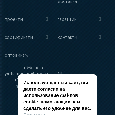
доставка
проекты
гарантии
сертификаты
контакты
оптовикам
г.
Москва
ул.
Каширский проезд, д. 13
+7 (495) 134-41-83
Используя данный сайт, вы
moskva@vincci.ru
даете согласие на
использование файлов
cookie, помогающих нам
сделать его удобнее для вас.
политика в отношении обработки
Политика