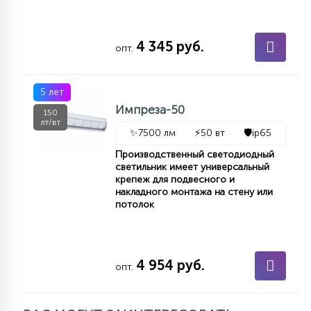
4 345 руб.
опт.
5 лет
Импреза-50
150
лт/вт
✨
7500 лм
⚡
50 вт
🛡️
ip65
Производственный светодиодный
светильник имеет универсальный
крепеж для подвесного и
накладного монтажа на стену или
потолок
4 954 руб.
опт.