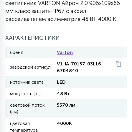
светильник VARTON Айрон 2.0 906х109х66
27
мм класс защиты IP67 с акрил
135
13
ДЕРЕВЯННЫЕ
ЦИЛИНДРИЧЕСКИЕ
3D МОТИВЫ
СЕГМЕНТ
рассеивателем асимметрия 48 ВТ 4000 K
117
568
10
144
ВОЛНИСТЫЕ
ХАРАКТЕРИСТИКИ
ТАБЛЕТКИ
ГИРЛЯНДЫ
АКСЕССУАРЫ К LED ПАНЕЛЯМ
бренд
Varton
669
79
БРА И ЛЮСТРЫ
ШАРЫ
V1-IA-70157-03L16-
заводской артикул
6704840
2
источник света
LED
САЛЮТЫ
мощность (вт)
48 Вт
17
световой поток
5570 лм
ДЕРЕВЬЯ
(лм)
цветовая
4000K
60
3D ФИГУРЫ ИЗ АКРИЛА
температура