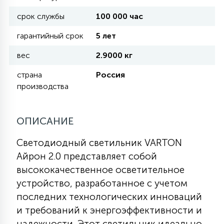
срок службы
100 000 час
11
УЛИЧНЫЕ ЕЛИ
гарантийный срок
5 лет
вес
2.9000 кг
4
ИНТЕРЬЕРНЫЕ ЕЛИ
страна
Россия
производства
12
КОМПЛЕКТЫ ДЛЯ ЕЛЕЙ
ОПИСАНИЕ
4
Светодиодный светильник VARTON
ВИДЕО ЗАНАВЕСЫ
Айрон 2.0 представляет собой
высококачественное осветительное
524
ПРАЗДНИЧНЫЕ ФИГУРЫ-
устройство, разработанное с учетом
ФОНАРИКИ
последних технологических инноваций
и требований к энергоэффективности и
4
КОСМЕТОЛОГИЧЕСКИЕ
надежности. Этот светильник идеально