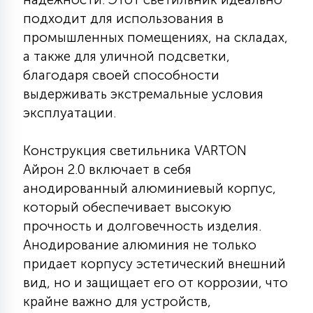
КРЕСЛА
подходит для использования в
промышленных помещениях, на складах,
6
а также для уличной подсветки,
МЕДИЦИНСКИЕ АППАРАТЫ
благодаря своей способности
выдерживать экстремальные условия
3
эксплуатации.
ОПЕРАЦИОННЫЕ СТОЛЫ
Конструкция светильника VARTON
17
ДИНАМИЧЕСКИЙ СВЕТ
Айрон 2.0 включает в себя
анодированный алюминиевый корпус,
который обеспечивает высокую
98
СЦЕНИЧЕСКОЕ И СТУДИЙНОЕ
прочность и долговечность изделия.
Анодирование алюминия не только
придает корпусу эстетический внешний
6
ЛАЗЕРНЫЕ СИСТЕМЫ
вид, но и защищает его от коррозии, что
крайне важно для устройств,