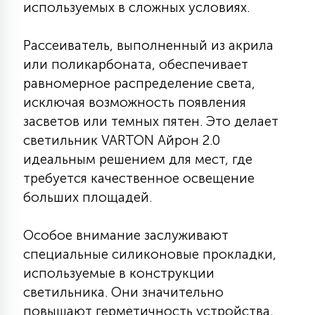
используемых в сложных условиях.
7
УПРАВЛЕНИЕ СВЕТОМ
Рассеиватель, выполненный из акрила
34
или поликарбоната, обеспечивает
КОМПЛЕКТУЮЩИЕ
равномерное распределение света,
исключая возможность появления
4
засветов или темных пятен. Это делает
СТЕКЛЯННЫЕ
светильник VARTON Айрон 2.0
идеальным решением для мест, где
37
требуется качественное освещение
ПОДВЕСНЫЕ
больших площадей.
12
НАПОЛЬНЫЕ
Особое внимание заслуживают
специальные силиконовые прокладки,
используемые в конструкции
36
НАСТЕННЫЕ
светильника. Они значительно
повышают герметичность устройства,