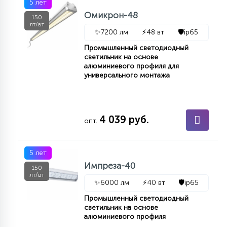
5 лет
Омикрон-48
150
лт/вт
✨
7200 лм
⚡
48 вт
🛡️
ip65
Промышленный светодиодный
светильник на основе
алюминиевого профиля для
универсального монтажа
4 039 руб.
опт.
5 лет
Импреза-40
150
лт/вт
✨
6000 лм
⚡
40 вт
🛡️
ip65
Промышленный светодиодный
светильник на основе
алюминиевого профиля