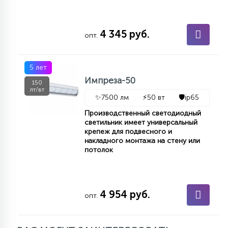
4 345 руб.
опт.
5 лет
Импреза-50
150
лт/вт
✨
7500 лм
⚡
50 вт
🛡️
ip65
Производственный светодиодный
светильник имеет универсальный
крепеж для подвесного и
накладного монтажа на стену или
потолок
4 954 руб.
опт.