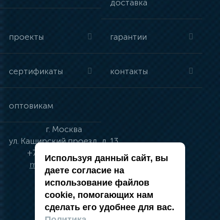
доставка
проекты
гарантии
сертификаты
контакты
оптовикам
г.
Москва
ул.
Каширский проезд, д. 13
+7 (495) 134-41-83
Используя данный сайт, вы
moskva@vincci.ru
даете согласие на
использование файлов
cookie, помогающих нам
сделать его удобнее для вас.
политика в отношении обработки
Политика