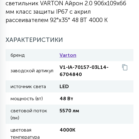
светильник VARTON Айрон 2.0 906х109х66
27
мм класс защиты IP67 с акрил
135
13
ДЕРЕВЯННЫЕ
ЦИЛИНДРИЧЕСКИЕ
3D МОТИВЫ
СЕГМЕНТ
рассеивателем 92°x35° 48 ВТ 4000 K
117
568
10
144
ВОЛНИСТЫЕ
ХАРАКТЕРИСТИКИ
ТАБЛЕТКИ
ГИРЛЯНДЫ
АКСЕССУАРЫ К LED ПАНЕЛЯМ
бренд
Varton
669
79
БРА И ЛЮСТРЫ
ШАРЫ
V1-IA-70157-03L14-
заводской артикул
6704840
2
источник света
LED
САЛЮТЫ
мощность (вт)
48 Вт
17
световой поток
5570 лм
ДЕРЕВЬЯ
(лм)
цветовая
4000K
60
3D ФИГУРЫ ИЗ АКРИЛА
температура