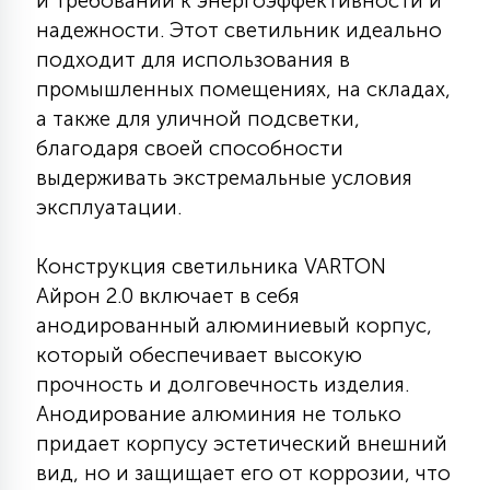
и требований к энергоэффективности и
КРЕСЛА
надежности. Этот светильник идеально
подходит для использования в
6
промышленных помещениях, на складах,
МЕДИЦИНСКИЕ АППАРАТЫ
а также для уличной подсветки,
благодаря своей способности
3
выдерживать экстремальные условия
ОПЕРАЦИОННЫЕ СТОЛЫ
эксплуатации.
17
ДИНАМИЧЕСКИЙ СВЕТ
Конструкция светильника VARTON
Айрон 2.0 включает в себя
анодированный алюминиевый корпус,
98
СЦЕНИЧЕСКОЕ И СТУДИЙНОЕ
который обеспечивает высокую
прочность и долговечность изделия.
Анодирование алюминия не только
6
ЛАЗЕРНЫЕ СИСТЕМЫ
придает корпусу эстетический внешний
вид, но и защищает его от коррозии, что