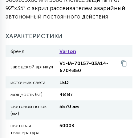
92°x35° с акрил рассеивателем аварийный
27
135
13
ДЕРЕВЯННЫЕ
ЦИЛИНДРИЧЕСКИЕ
3D МОТИВЫ
автономный постоянного действия
СЕГМЕНТ
117
568
10
ХАРАКТЕРИСТИКИ
144
ВОЛНИСТЫЕ
ТАБЛЕТКИ
ГИРЛЯНДЫ
АКСЕССУАРЫ К LED ПАНЕЛЯМ
бренд
Varton
669
79
БРА И ЛЮСТРЫ
ШАРЫ
V1-IA-70157-03A14-
заводской артикул
6704850
источник света
LED
2
САЛЮТЫ
мощность (вт)
48 Вт
17
световой поток
5570 лм
ДЕРЕВЬЯ
(лм)
цветовая
5000K
60
температура
3D ФИГУРЫ ИЗ АКРИЛА