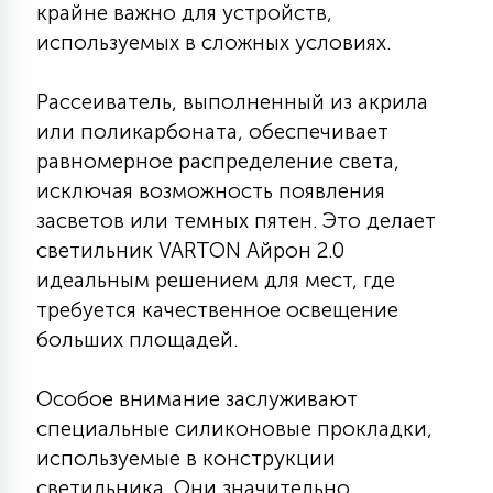
крайне важно для устройств,
7
УПРАВЛЕНИЕ СВЕТОМ
используемых в сложных условиях.
34
Рассеиватель, выполненный из акрила
КОМПЛЕКТУЮЩИЕ
или поликарбоната, обеспечивает
равномерное распределение света,
4
исключая возможность появления
СТЕКЛЯННЫЕ
засветов или темных пятен. Это делает
светильник VARTON Айрон 2.0
37
идеальным решением для мест, где
ПОДВЕСНЫЕ
требуется качественное освещение
больших площадей.
12
НАПОЛЬНЫЕ
Особое внимание заслуживают
специальные силиконовые прокладки,
36
НАСТЕННЫЕ
используемые в конструкции
светильника. Они значительно