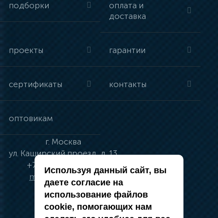
подборки
оплата и
доставка
проекты
гарантии
сертификаты
контакты
оптовикам
г.
Москва
ул.
Каширский проезд, д. 13
+7 (495) 134-41-83
Используя данный сайт, вы
moskva@vincci.ru
даете согласие на
использование файлов
cookie, помогающих нам