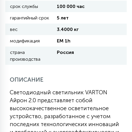
срок службы
100 000 час
11
гарантийный срок
5 лет
УЛИЧНЫЕ ЕЛИ
вес
3.4000 кг
4
модификация
EM 1h
ИНТЕРЬЕРНЫЕ ЕЛИ
страна
Россия
производства
12
КОМПЛЕКТЫ ДЛЯ ЕЛЕЙ
ОПИСАНИЕ
4
ВИДЕО ЗАНАВЕСЫ
Светодиодный светильник VARTON
Айрон 2.0 представляет собой
524
ПРАЗДНИЧНЫЕ ФИГУРЫ-
высококачественное осветительное
ФОНАРИКИ
устройство, разработанное с учетом
последних технологических инноваций
4
КОСМЕТОЛОГИЧЕСКИЕ