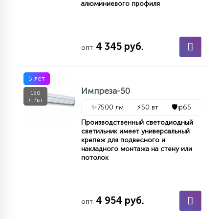
алюминиевого профиля
4 345 руб.
опт.
5 лет
Импреза-50
150
лт/вт
✨
7500 лм
⚡
50 вт
🛡️
ip65
Производственный светодиодный
светильник имеет универсальный
крепеж для подвесного и
накладного монтажа на стену или
потолок
4 954 руб.
опт.