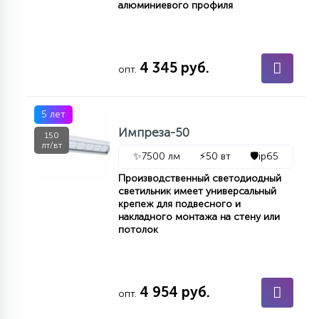
алюминиевого профиля
4 345 руб.
опт.
5 лет
Импреза-50
150
лт/вт
✨
7500 лм
⚡
50 вт
🛡️
ip65
Производственный светодиодный
светильник имеет универсальный
крепеж для подвесного и
накладного монтажа на стену или
потолок
4 954 руб.
опт.