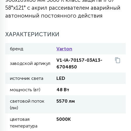
58°x121° с акрил рассеивателем аварийный
27
135
13
ДЕРЕВЯННЫЕ
ЦИЛИНДРИЧЕСКИЕ
3D МОТИВЫ
автономный постоянного действия
СЕГМЕНТ
117
568
10
ХАРАКТЕРИСТИКИ
144
ВОЛНИСТЫЕ
ТАБЛЕТКИ
ГИРЛЯНДЫ
АКСЕССУАРЫ К LED ПАНЕЛЯМ
бренд
Varton
669
79
БРА И ЛЮСТРЫ
ШАРЫ
V1-IA-70157-03A13-
заводской артикул
6704850
источник света
LED
2
САЛЮТЫ
мощность (вт)
48 Вт
17
световой поток
5570 лм
ДЕРЕВЬЯ
(лм)
цветовая
5000K
60
температура
3D ФИГУРЫ ИЗ АКРИЛА