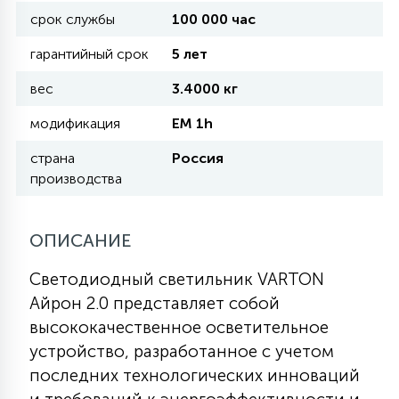
срок службы
100 000 час
11
гарантийный срок
5 лет
УЛИЧНЫЕ ЕЛИ
вес
3.4000 кг
4
модификация
EM 1h
ИНТЕРЬЕРНЫЕ ЕЛИ
страна
Россия
производства
12
КОМПЛЕКТЫ ДЛЯ ЕЛЕЙ
ОПИСАНИЕ
4
ВИДЕО ЗАНАВЕСЫ
Светодиодный светильник VARTON
Айрон 2.0 представляет собой
524
ПРАЗДНИЧНЫЕ ФИГУРЫ-
высококачественное осветительное
ФОНАРИКИ
устройство, разработанное с учетом
последних технологических инноваций
4
КОСМЕТОЛОГИЧЕСКИЕ