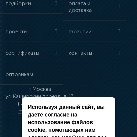
подборки
оплата и
доставка
проекты
гарантии
сертификаты
контакты
оптовикам
г.
Москва
ул.
Каширский проезд, д. 13
+7 (495) 134-41-83
Используя данный сайт, вы
moskva@vincci.ru
даете согласие на
использование файлов
cookie, помогающих нам