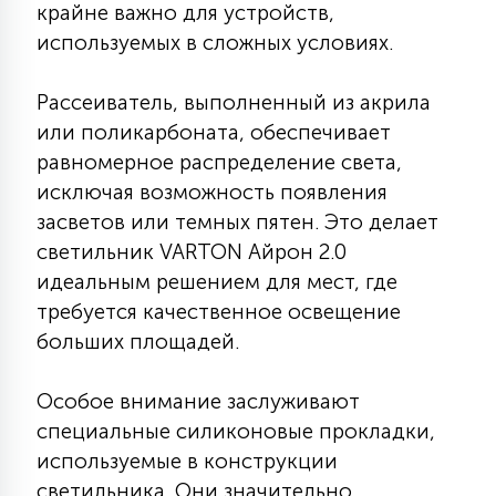
крайне важно для устройств,
7
УПРАВЛЕНИЕ СВЕТОМ
используемых в сложных условиях.
34
Рассеиватель, выполненный из акрила
КОМПЛЕКТУЮЩИЕ
или поликарбоната, обеспечивает
равномерное распределение света,
4
исключая возможность появления
СТЕКЛЯННЫЕ
засветов или темных пятен. Это делает
светильник VARTON Айрон 2.0
37
идеальным решением для мест, где
ПОДВЕСНЫЕ
требуется качественное освещение
больших площадей.
12
НАПОЛЬНЫЕ
Особое внимание заслуживают
специальные силиконовые прокладки,
36
НАСТЕННЫЕ
используемые в конструкции
светильника. Они значительно