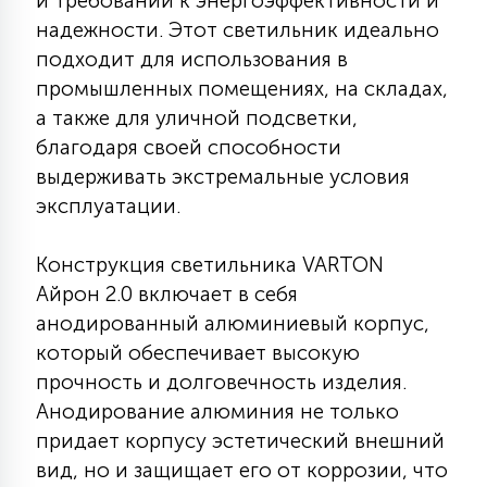
и требований к энергоэффективности и
КРЕСЛА
надежности. Этот светильник идеально
подходит для использования в
6
промышленных помещениях, на складах,
МЕДИЦИНСКИЕ АППАРАТЫ
а также для уличной подсветки,
благодаря своей способности
3
выдерживать экстремальные условия
ОПЕРАЦИОННЫЕ СТОЛЫ
эксплуатации.
17
ДИНАМИЧЕСКИЙ СВЕТ
Конструкция светильника VARTON
Айрон 2.0 включает в себя
анодированный алюминиевый корпус,
98
СЦЕНИЧЕСКОЕ И СТУДИЙНОЕ
который обеспечивает высокую
прочность и долговечность изделия.
Анодирование алюминия не только
6
ЛАЗЕРНЫЕ СИСТЕМЫ
придает корпусу эстетический внешний
вид, но и защищает его от коррозии, что