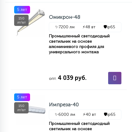
5 лет
Омикрон-48
150
лт/вт
✨
7200 лм
⚡
48 вт
🛡️
ip65
Промышленный светодиодный
светильник на основе
алюминиевого профиля для
универсального монтажа
4 039 руб.
опт.
5 лет
Импреза-40
150
лт/вт
✨
6000 лм
⚡
40 вт
🛡️
ip65
Промышленный светодиодный
светильник на основе