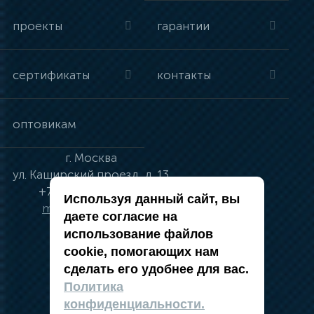
проекты
гарантии
сертификаты
контакты
оптовикам
г.
Москва
ул.
Каширский проезд, д. 13
+7 (495) 134-41-83
Используя данный сайт, вы
moskva@vincci.ru
даете согласие на
использование файлов
cookie, помогающих нам
сделать его удобнее для вас.
политика в отношении обработки
Политика
персональных данных
конфиденциальности.
публичная оферта