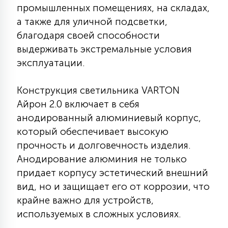
промышленных помещениях, на складах,
КРЕСЛА
а также для уличной подсветки,
благодаря своей способности
6
МЕДИЦИНСКИЕ АППАРАТЫ
выдерживать экстремальные условия
эксплуатации.
3
ОПЕРАЦИОННЫЕ СТОЛЫ
Конструкция светильника VARTON
Айрон 2.0 включает в себя
17
анодированный алюминиевый корпус,
ДИНАМИЧЕСКИЙ СВЕТ
который обеспечивает высокую
прочность и долговечность изделия.
98
Анодирование алюминия не только
СЦЕНИЧЕСКОЕ И СТУДИЙНОЕ
придает корпусу эстетический внешний
вид, но и защищает его от коррозии, что
6
крайне важно для устройств,
ЛАЗЕРНЫЕ СИСТЕМЫ
используемых в сложных условиях.