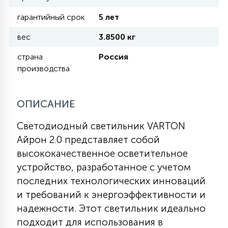
гарантийный срок
5 лет
11
УЛИЧНЫЕ ЕЛИ
вес
3.8500 кг
страна
Россия
4
производства
ИНТЕРЬЕРНЫЕ ЕЛИ
ОПИСАНИЕ
12
КОМПЛЕКТЫ ДЛЯ ЕЛЕЙ
Светодиодный светильник VARTON
Айрон 2.0 представляет собой
4
ВИДЕО ЗАНАВЕСЫ
высококачественное осветительное
устройство, разработанное с учетом
последних технологических инноваций
524
ПРАЗДНИЧНЫЕ ФИГУРЫ-
и требований к энергоэффективности и
ФОНАРИКИ
надежности. Этот светильник идеально
подходит для использования в
4
КОСМЕТОЛОГИЧЕСКИЕ