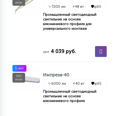
лт/вт
✨
7200 лм
⚡
48 вт
🛡️
ip65
Промышленный светодиодный
светильник на основе
алюминиевого профиля для
универсального монтажа
4 039 руб.
опт.
5 лет
Импреза-40
150
лт/вт
✨
6000 лм
⚡
40 вт
🛡️
ip65
Промышленный светодиодный
светильник на основе
алюминиевого профиля