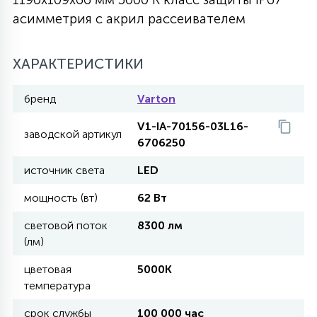
асимметрия с акрил рассеивателем
27
135
13
ДЕРЕВЯННЫЕ
ЦИЛИНДРИЧЕСКИЕ
3D МОТИВЫ
СЕГМЕНТ
ХАРАКТЕРИСТИКИ
117
568
10
144
ВОЛНИСТЫЕ
ТАБЛЕТКИ
ГИРЛЯНДЫ
АКСЕССУАРЫ К LED ПАНЕЛЯМ
бренд
Varton
V1-IA-70156-03L16-
669
заводской артикул
79
БРА И ЛЮСТРЫ
6706250
ШАРЫ
источник света
LED
2
мощность (вт)
62 Вт
САЛЮТЫ
световой поток
8300 лм
(лм)
17
ДЕРЕВЬЯ
цветовая
5000K
температура
60
3D ФИГУРЫ ИЗ АКРИЛА
срок службы
100 000 час