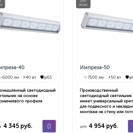
0
150
вт
лт/вт
мпреза-40
Импреза-50
✨
6000 лм
⚡
40 вт
🛡️
ip65
✨
7500 лм
⚡
50 вт
🛡️
i
омышленный светодиодный
Производственный
етильник на основе
светодиодный светильник
юминиевого профиля
имеет универсальный кре
для подвесного и накладн
монтажа на стену или пот
4 345 руб.
4 954 руб.
т.
опт.