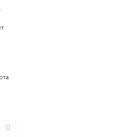
т
ет
ота