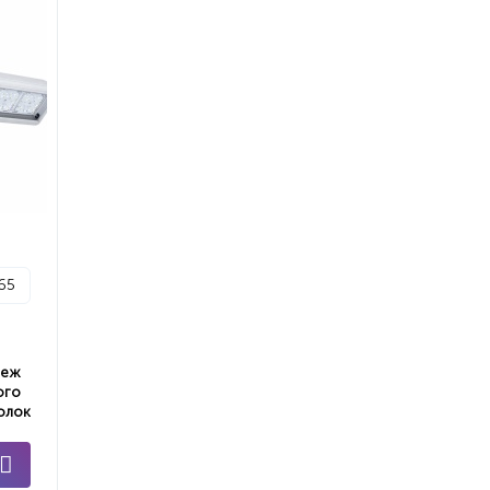
p65
пеж
ого
олок