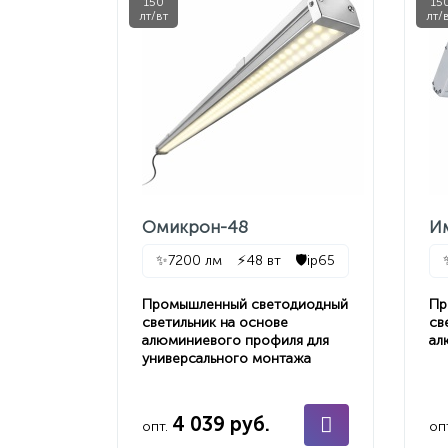
150
15
лт/вт
лт/
Омикрон-48
И
✨
7200 лм
⚡
48 вт
🛡️
ip65
Промышленный светодиодный
Пр
светильник на основе
св
алюминиевого профиля для
ал
универсального монтажа
4 039 руб.
опт.
оп