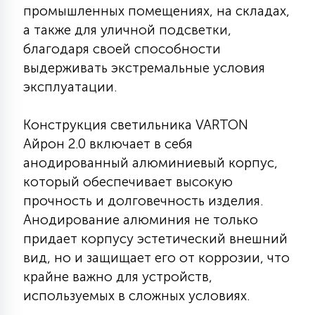
промышленных помещениях, на складах,
КРЕСЛА
а также для уличной подсветки,
благодаря своей способности
6
МЕДИЦИНСКИЕ АППАРАТЫ
выдерживать экстремальные условия
эксплуатации.
3
ОПЕРАЦИОННЫЕ СТОЛЫ
Конструкция светильника VARTON
Айрон 2.0 включает в себя
17
анодированный алюминиевый корпус,
ДИНАМИЧЕСКИЙ СВЕТ
который обеспечивает высокую
прочность и долговечность изделия.
98
Анодирование алюминия не только
СЦЕНИЧЕСКОЕ И СТУДИЙНОЕ
придает корпусу эстетический внешний
вид, но и защищает его от коррозии, что
6
крайне важно для устройств,
ЛАЗЕРНЫЕ СИСТЕМЫ
используемых в сложных условиях.