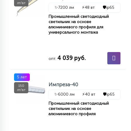
лт/вт
✨
7200 лм
⚡
48 вт
🛡️
ip65
Промышленный светодиодный
светильник на основе
алюминиевого профиля для
универсального монтажа
4 039 руб.
опт.
5 лет
Импреза-40
150
лт/вт
✨
6000 лм
⚡
40 вт
🛡️
ip65
Промышленный светодиодный
светильник на основе
алюминиевого профиля