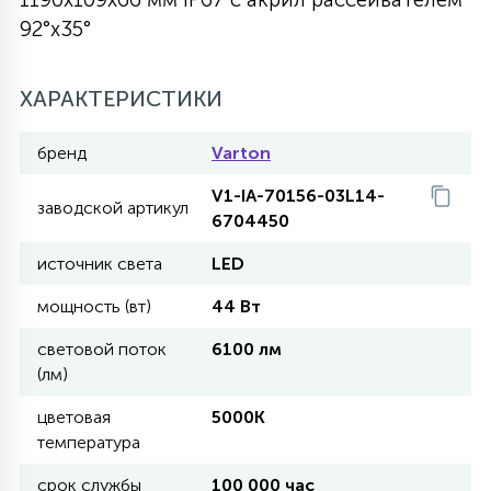
92°x35°
27
135
13
ДЕРЕВЯННЫЕ
ЦИЛИНДРИЧЕСКИЕ
3D МОТИВЫ
СЕГМЕНТ
ХАРАКТЕРИСТИКИ
117
568
10
144
ВОЛНИСТЫЕ
ТАБЛЕТКИ
ГИРЛЯНДЫ
АКСЕССУАРЫ К LED ПАНЕЛЯМ
бренд
Varton
V1-IA-70156-03L14-
669
заводской артикул
79
БРА И ЛЮСТРЫ
6704450
ШАРЫ
источник света
LED
2
мощность (вт)
44 Вт
САЛЮТЫ
световой поток
6100 лм
(лм)
17
ДЕРЕВЬЯ
цветовая
5000K
температура
60
3D ФИГУРЫ ИЗ АКРИЛА
срок службы
100 000 час