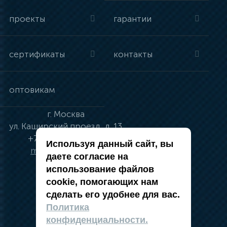
проекты
гарантии
сертификаты
контакты
оптовикам
г.
Москва
ул.
Каширский проезд, д. 13
+7 (495) 134-41-83
Используя данный сайт, вы
moskva@vincci.ru
даете согласие на
использование файлов
cookie, помогающих нам
сделать его удобнее для вас.
политика в отношении обработки
Политика
персональных данных
конфиденциальности.
публичная оферта