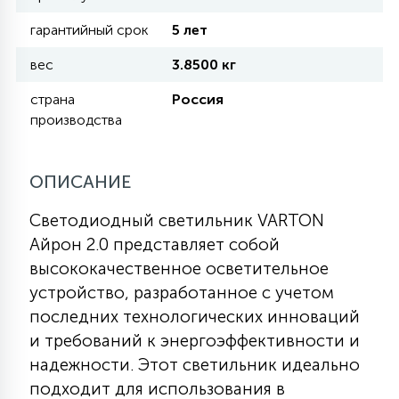
гарантийный срок
5 лет
11
УЛИЧНЫЕ ЕЛИ
вес
3.8500 кг
страна
Россия
4
производства
ИНТЕРЬЕРНЫЕ ЕЛИ
ОПИСАНИЕ
12
КОМПЛЕКТЫ ДЛЯ ЕЛЕЙ
Светодиодный светильник VARTON
Айрон 2.0 представляет собой
4
ВИДЕО ЗАНАВЕСЫ
высококачественное осветительное
устройство, разработанное с учетом
последних технологических инноваций
524
ПРАЗДНИЧНЫЕ ФИГУРЫ-
и требований к энергоэффективности и
ФОНАРИКИ
надежности. Этот светильник идеально
подходит для использования в
4
КОСМЕТОЛОГИЧЕСКИЕ