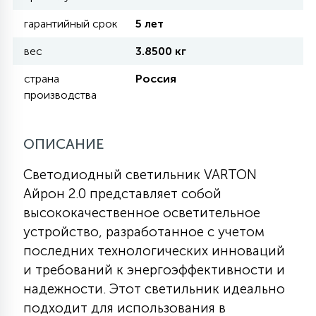
гарантийный срок
5 лет
11
УЛИЧНЫЕ ЕЛИ
вес
3.8500 кг
страна
Россия
4
производства
ИНТЕРЬЕРНЫЕ ЕЛИ
ОПИСАНИЕ
12
КОМПЛЕКТЫ ДЛЯ ЕЛЕЙ
Светодиодный светильник VARTON
Айрон 2.0 представляет собой
4
ВИДЕО ЗАНАВЕСЫ
высококачественное осветительное
устройство, разработанное с учетом
последних технологических инноваций
524
ПРАЗДНИЧНЫЕ ФИГУРЫ-
и требований к энергоэффективности и
ФОНАРИКИ
надежности. Этот светильник идеально
подходит для использования в
4
КОСМЕТОЛОГИЧЕСКИЕ