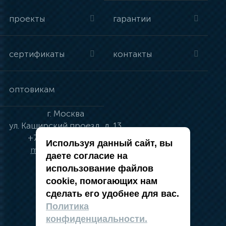
проекты
гарантии
сертификаты
контакты
оптовикам
г.
Москва
ул.
Каширский проезд, д. 13
+7 (495) 134-41-83
Используя данный сайт, вы
moskva@vincci.ru
даете согласие на
использование файлов
cookie, помогающих нам
сделать его удобнее для вас.
политика в отношении обработки
Политика
персональных данных
конфиденциальности.
публичная оферта