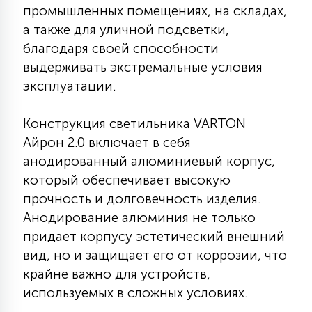
промышленных помещениях, на складах,
КРЕСЛА
а также для уличной подсветки,
благодаря своей способности
6
МЕДИЦИНСКИЕ АППАРАТЫ
выдерживать экстремальные условия
эксплуатации.
3
ОПЕРАЦИОННЫЕ СТОЛЫ
Конструкция светильника VARTON
Айрон 2.0 включает в себя
17
анодированный алюминиевый корпус,
ДИНАМИЧЕСКИЙ СВЕТ
который обеспечивает высокую
прочность и долговечность изделия.
98
Анодирование алюминия не только
СЦЕНИЧЕСКОЕ И СТУДИЙНОЕ
придает корпусу эстетический внешний
вид, но и защищает его от коррозии, что
6
крайне важно для устройств,
ЛАЗЕРНЫЕ СИСТЕМЫ
используемых в сложных условиях.