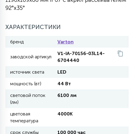
92°x35°
27
135
13
ДЕРЕВЯННЫЕ
ЦИЛИНДРИЧЕСКИЕ
3D МОТИВЫ
СЕГМЕНТ
ХАРАКТЕРИСТИКИ
117
568
10
144
ВОЛНИСТЫЕ
ТАБЛЕТКИ
ГИРЛЯНДЫ
АКСЕССУАРЫ К LED ПАНЕЛЯМ
бренд
Varton
V1-IA-70156-03L14-
669
заводской артикул
79
БРА И ЛЮСТРЫ
6704440
ШАРЫ
источник света
LED
2
мощность (вт)
44 Вт
САЛЮТЫ
световой поток
6100 лм
(лм)
17
ДЕРЕВЬЯ
цветовая
4000K
температура
60
3D ФИГУРЫ ИЗ АКРИЛА
срок службы
100 000 час