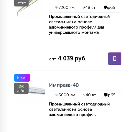
лт/вт
✨
7200 лм
⚡
48 вт
🛡️
ip65
Промышленный светодиодный
светильник на основе
алюминиевого профиля для
универсального монтажа
4 039 руб.
опт.
5 лет
Импреза-40
150
лт/вт
✨
6000 лм
⚡
40 вт
🛡️
ip65
Промышленный светодиодный
светильник на основе
алюминиевого профиля