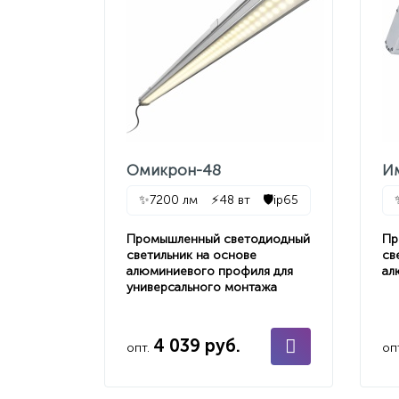
Омикрон-48
И
✨
7200 лм
⚡
48 вт
🛡️
ip65
Промышленный светодиодный
Пр
светильник на основе
св
алюминиевого профиля для
ал
универсального монтажа
4 039 руб.
опт.
оп