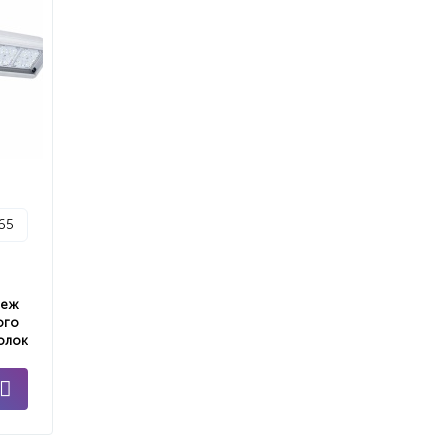
p65
пеж
ого
олок