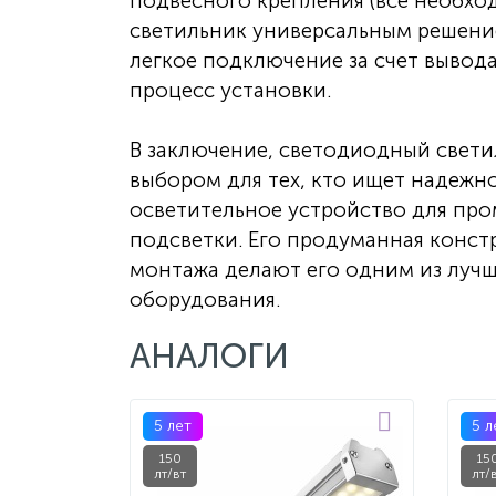
подвесного крепления (все необход
светильник универсальным решение
легкое подключение за счет вывод
процесс установки.
В заключение, светодиодный свети
выбором для тех, кто ищет надежн
осветительное устройство для пр
подсветки. Его продуманная конст
монтажа делают его одним из луч
оборудования.
АНАЛОГИ
5 лет
5 л
150
15
лт/вт
лт/