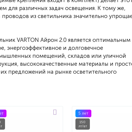
имые крепления входят в комплект) делает это
м для различных задач освещения. К тому же,
а проводов из светильника значительно упроща
льник VARTON Айрон 2.0 является оптимальным
ое, энергоэффективное и долговечное
омышленных помещений, складов или уличной
рукция, высококачественные материалы и прост
ших предложений на рынке осветительного
ет
5 лет
0
150
вт
лт/вт