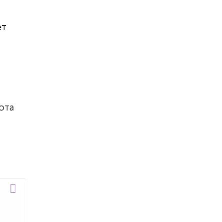
т
ет
ота