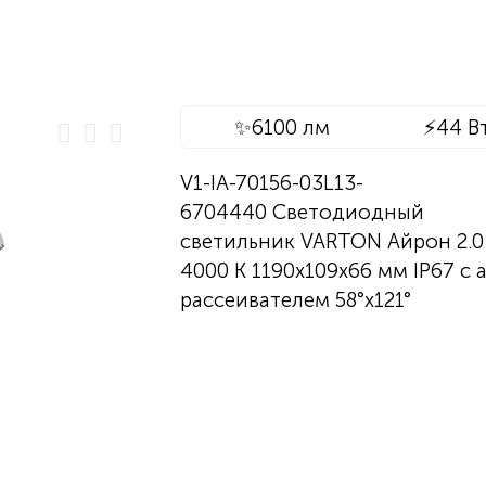
✨
6100 лм
⚡
44 В
V1-IA-70156-03L13-
6704440 Светодиодный
светильник VARTON Айрон 2.0
4000 K 1190х109х66 мм IP67 с 
рассеивателем 58°x121°