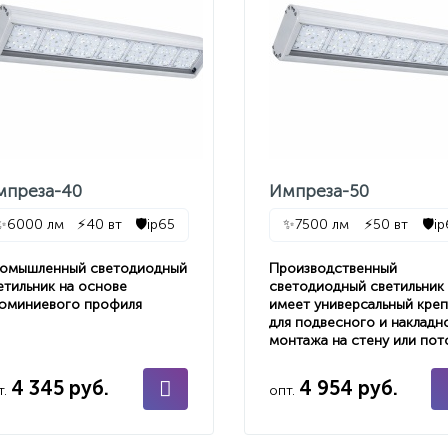
мпреза-40
Импреза-50
✨
6000 лм
⚡
40 вт
🛡️
ip65
✨
7500 лм
⚡
50 вт
🛡️
i
омышленный светодиодный
Производственный
етильник на основе
светодиодный светильник
юминиевого профиля
имеет универсальный кре
для подвесного и накладн
монтажа на стену или пот
4 345 руб.
4 954 руб.
т.
опт.