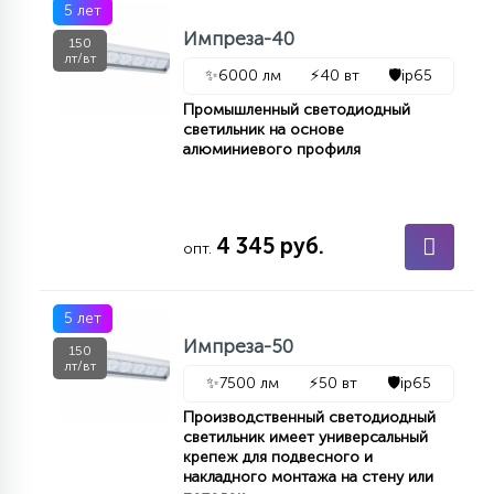
5 лет
Импреза-40
150
лт/вт
✨
6000 лм
⚡
40 вт
🛡️
ip65
Промышленный светодиодный
светильник на основе
алюминиевого профиля
4 345 руб.
опт.
5 лет
Импреза-50
150
лт/вт
✨
7500 лм
⚡
50 вт
🛡️
ip65
Производственный светодиодный
светильник имеет универсальный
крепеж для подвесного и
накладного монтажа на стену или