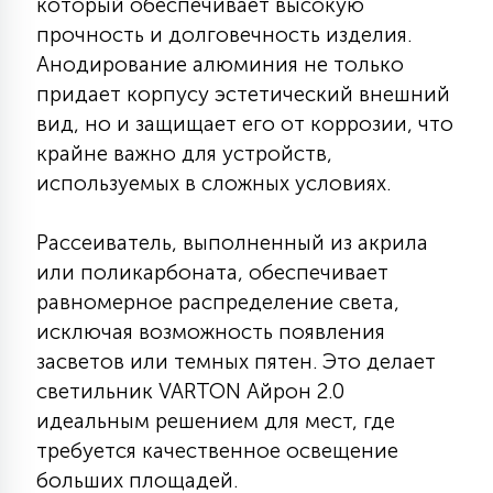
который обеспечивает высокую
7
УПРАВЛЕНИЕ СВЕТОМ
прочность и долговечность изделия.
Анодирование алюминия не только
придает корпусу эстетический внешний
34
КОМПЛЕКТУЮЩИЕ
вид, но и защищает его от коррозии, что
крайне важно для устройств,
4
используемых в сложных условиях.
СТЕКЛЯННЫЕ
Рассеиватель, выполненный из акрила
37
или поликарбоната, обеспечивает
ПОДВЕСНЫЕ
равномерное распределение света,
исключая возможность появления
12
засветов или темных пятен. Это делает
НАПОЛЬНЫЕ
светильник VARTON Айрон 2.0
идеальным решением для мест, где
36
требуется качественное освещение
НАСТЕННЫЕ
больших площадей.