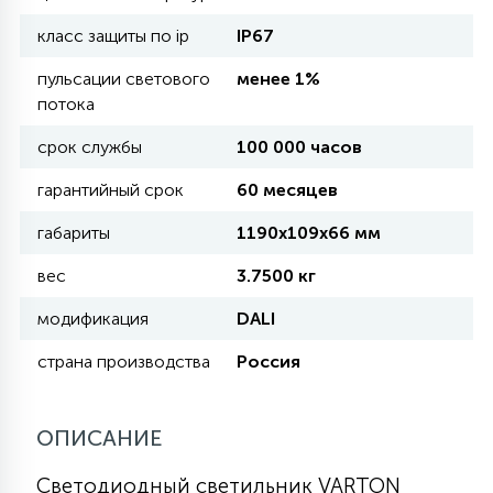
класс защиты по ip
IP67
11
УЛИЧНЫЕ ЕЛИ
пульсации светового
менее 1%
потока
4
срок службы
100 000 часов
ИНТЕРЬЕРНЫЕ ЕЛИ
гарантийный срок
60 месяцев
12
габариты
1190х109х66 мм
КОМПЛЕКТЫ ДЛЯ ЕЛЕЙ
вес
3.7500 кг
4
модификация
DALI
ВИДЕО ЗАНАВЕСЫ
страна производства
Россия
524
ПРАЗДНИЧНЫЕ ФИГУРЫ-
ФОНАРИКИ
ОПИСАНИЕ
Светодиодный светильник VARTON
4
КОСМЕТОЛОГИЧЕСКИЕ