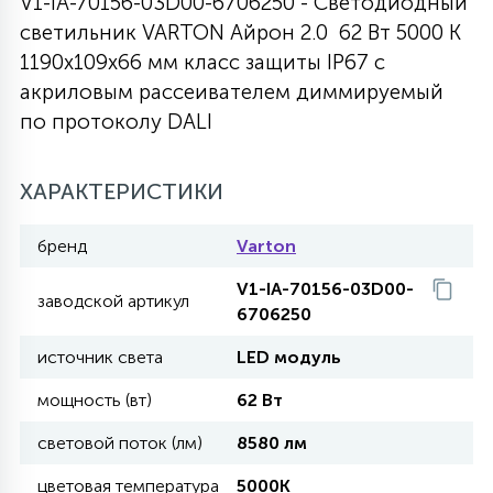
V1-IA-70156-03D00-6706250 - Светодиодный
светильник VARTON Айрон 2.0 62 Вт 5000 K
27
135
13
ДЕРЕВЯННЫЕ
ЦИЛИНДРИЧЕСКИЕ
3D МОТИВЫ
1190х109х66 мм класс защиты IP67 с
СЕГМЕНТ
акриловым рассеивателем диммируемый
по протоколу DALI
117
568
10
144
ВОЛНИСТЫЕ
ТАБЛЕТКИ
ГИРЛЯНДЫ
АКСЕССУАРЫ К LED ПАНЕЛЯМ
ХАРАКТЕРИСТИКИ
669
79
БРА И ЛЮСТРЫ
ШАРЫ
бренд
Varton
V1-IA-70156-03D00-
2
заводской артикул
САЛЮТЫ
6706250
источник света
LED модуль
17
ДЕРЕВЬЯ
мощность (вт)
62 Вт
световой поток (лм)
8580 лм
60
3D ФИГУРЫ ИЗ АКРИЛА
цветовая температура
5000K