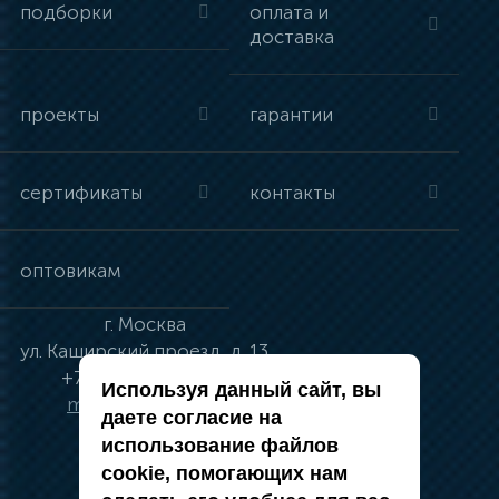
подборки
оплата и
доставка
проекты
гарантии
сертификаты
контакты
оптовикам
г.
Москва
ул.
Каширский проезд, д. 13
+7 (495) 134-41-83
Используя данный сайт, вы
moskva@vincci.ru
даете согласие на
использование файлов
cookie, помогающих нам