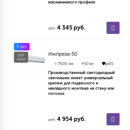
алюминиевого профиля
4 345 руб.
опт.
5 лет
Импреза-50
150
лт/вт
✨
7500 лм
⚡
50 вт
🛡️
ip65
Производственный светодиодный
светильник имеет универсальный
крепеж для подвесного и
накладного монтажа на стену или
потолок
4 954 руб.
опт.