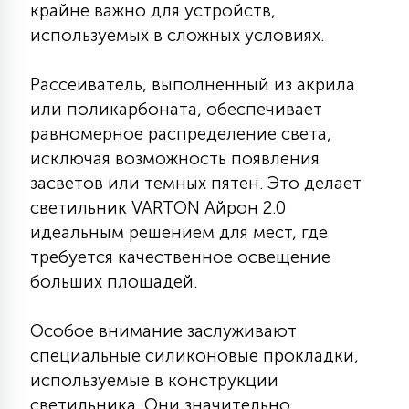
крайне важно для устройств,
7
УПРАВЛЕНИЕ СВЕТОМ
используемых в сложных условиях.
34
Рассеиватель, выполненный из акрила
КОМПЛЕКТУЮЩИЕ
или поликарбоната, обеспечивает
равномерное распределение света,
4
исключая возможность появления
СТЕКЛЯННЫЕ
засветов или темных пятен. Это делает
светильник VARTON Айрон 2.0
37
идеальным решением для мест, где
ПОДВЕСНЫЕ
требуется качественное освещение
больших площадей.
12
НАПОЛЬНЫЕ
Особое внимание заслуживают
специальные силиконовые прокладки,
36
НАСТЕННЫЕ
используемые в конструкции
светильника. Они значительно