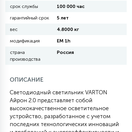
срок службы
100 000 час
11
гарантийный срок
5 лет
УЛИЧНЫЕ ЕЛИ
вес
4.8000 кг
4
модификация
EM 1h
ИНТЕРЬЕРНЫЕ ЕЛИ
страна
Россия
производства
12
КОМПЛЕКТЫ ДЛЯ ЕЛЕЙ
ОПИСАНИЕ
4
ВИДЕО ЗАНАВЕСЫ
Светодиодный светильник VARTON
Айрон 2.0 представляет собой
524
ПРАЗДНИЧНЫЕ ФИГУРЫ-
высококачественное осветительное
ФОНАРИКИ
устройство, разработанное с учетом
последних технологических инноваций
4
КОСМЕТОЛОГИЧЕСКИЕ