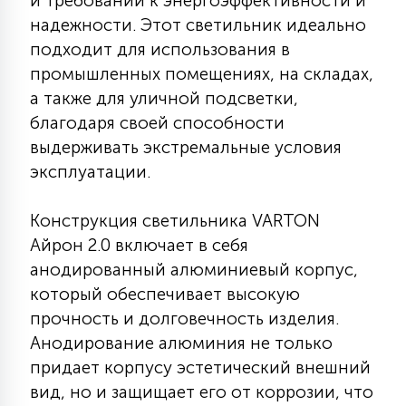
и требований к энергоэффективности и
КРЕСЛА
надежности. Этот светильник идеально
подходит для использования в
6
промышленных помещениях, на складах,
МЕДИЦИНСКИЕ АППАРАТЫ
а также для уличной подсветки,
благодаря своей способности
3
выдерживать экстремальные условия
ОПЕРАЦИОННЫЕ СТОЛЫ
эксплуатации.
17
ДИНАМИЧЕСКИЙ СВЕТ
Конструкция светильника VARTON
Айрон 2.0 включает в себя
анодированный алюминиевый корпус,
98
СЦЕНИЧЕСКОЕ И СТУДИЙНОЕ
который обеспечивает высокую
прочность и долговечность изделия.
Анодирование алюминия не только
6
ЛАЗЕРНЫЕ СИСТЕМЫ
придает корпусу эстетический внешний
вид, но и защищает его от коррозии, что