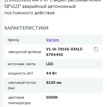
58°x121° аварийный автономный
27
135
13
ДЕРЕВЯННЫЕ
ЦИЛИНДРИЧЕСКИЕ
3D МОТИВЫ
постоянного действия
СЕГМЕНТ
117
568
10
ХАРАКТЕРИСТИКИ
144
ВОЛНИСТЫЕ
ТАБЛЕТКИ
ГИРЛЯНДЫ
АКСЕССУАРЫ К LED ПАНЕЛЯМ
бренд
Varton
669
79
БРА И ЛЮСТРЫ
ШАРЫ
V1-IA-70156-03A13-
заводской артикул
6704450
источник света
LED
2
САЛЮТЫ
мощность (вт)
44 Вт
17
световой поток
6100 лм
ДЕРЕВЬЯ
(лм)
цветовая
5000K
60
температура
3D ФИГУРЫ ИЗ АКРИЛА