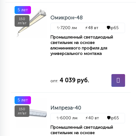
5 лет
Омикрон-48
150
лт/вт
✨
7200 лм
⚡
48 вт
🛡️
ip65
Промышленный светодиодный
светильник на основе
алюминиевого профиля для
универсального монтажа
4 039 руб.
опт.
5 лет
Импреза-40
150
лт/вт
✨
6000 лм
⚡
40 вт
🛡️
ip65
Промышленный светодиодный
светильник на основе