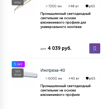
лт/вт
✨
7200 лм
⚡
48 вт
🛡️
ip65
Промышленный светодиодный
светильник на основе
алюминиевого профиля для
универсального монтажа
4 039 руб.
опт.
5 лет
Импреза-40
150
лт/вт
✨
6000 лм
⚡
40 вт
🛡️
ip65
Промышленный светодиодный
светильник на основе
алюминиевого профиля