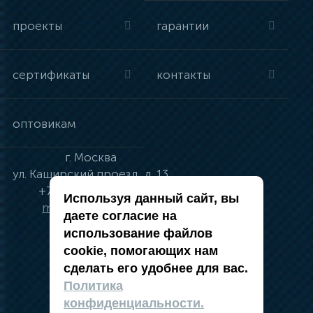
проекты
гарантии
сертификаты
контакты
оптовикам
г.
Москва
ул.
Каширский проезд, д. 13
+7 (495) 134-41-83
Используя данный сайт, вы
moskva@vincci.ru
даете согласие на
использование файлов
cookie, помогающих нам
сделать его удобнее для вас.
политика в отношении обработки
Политика
персональных данных
конфиденциальности.
публичная оферта