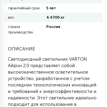
гарантийный срок
5 лет
11
УЛИЧНЫЕ ЕЛИ
вес
4.4700 кг
страна
Россия
4
производства
ИНТЕРЬЕРНЫЕ ЕЛИ
ОПИСАНИЕ
12
КОМПЛЕКТЫ ДЛЯ ЕЛЕЙ
Светодиодный светильник VARTON
Айрон 2.0 представляет собой
4
ВИДЕО ЗАНАВЕСЫ
высококачественное осветительное
устройство, разработанное с учетом
последних технологических инноваций
524
ПРАЗДНИЧНЫЕ ФИГУРЫ-
и требований к энергоэффективности и
ФОНАРИКИ
надежности. Этот светильник идеально
подходит для использования в
4
КОСМЕТОЛОГИЧЕСКИЕ