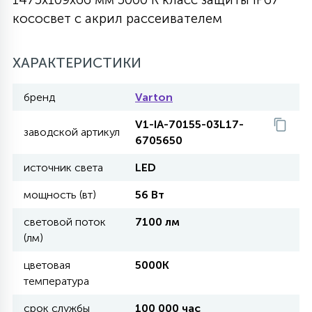
кососвет с акрил рассеивателем
27
135
13
ДЕРЕВЯННЫЕ
ЦИЛИНДРИЧЕСКИЕ
3D МОТИВЫ
СЕГМЕНТ
ХАРАКТЕРИСТИКИ
117
568
10
144
ВОЛНИСТЫЕ
ТАБЛЕТКИ
ГИРЛЯНДЫ
АКСЕССУАРЫ К LED ПАНЕЛЯМ
бренд
Varton
V1-IA-70155-03L17-
669
заводской артикул
79
БРА И ЛЮСТРЫ
6705650
ШАРЫ
источник света
LED
2
мощность (вт)
56 Вт
САЛЮТЫ
световой поток
7100 лм
(лм)
17
ДЕРЕВЬЯ
цветовая
5000K
температура
60
3D ФИГУРЫ ИЗ АКРИЛА
срок службы
100 000 час