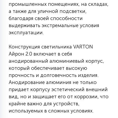
промышленных помещениях, на складах,
КРЕСЛА
а также для уличной подсветки,
благодаря своей способности
6
МЕДИЦИНСКИЕ АППАРАТЫ
выдерживать экстремальные условия
эксплуатации.
3
ОПЕРАЦИОННЫЕ СТОЛЫ
Конструкция светильника VARTON
Айрон 2.0 включает в себя
17
анодированный алюминиевый корпус,
ДИНАМИЧЕСКИЙ СВЕТ
который обеспечивает высокую
прочность и долговечность изделия.
98
Анодирование алюминия не только
СЦЕНИЧЕСКОЕ И СТУДИЙНОЕ
придает корпусу эстетический внешний
вид, но и защищает его от коррозии, что
6
крайне важно для устройств,
ЛАЗЕРНЫЕ СИСТЕМЫ
используемых в сложных условиях.